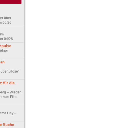
er über
m 05/26
 im
er 04/26
mpulse
ölner
 an
 über „Rose“
 für die
berg – Wieder
ch zum Film
nema Day –
ne Suche