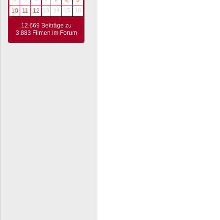
10
11
12
13
14
15
16
12.669 Beiträge zu
3.883 Filmen im Forum