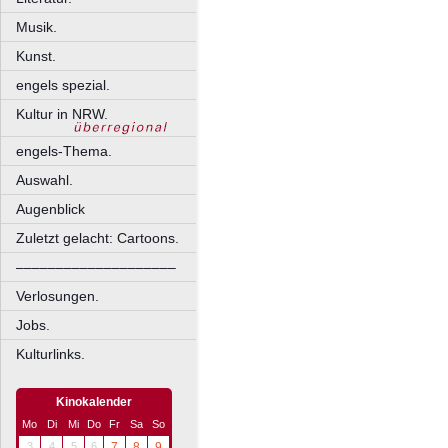
Musik.
Kunst.
engels spezial.
Kultur in NRW.
engels-Thema.
Auswahl.
Augenblick
Zuletzt gelacht: Cartoons.
––––––––––––––––––––
Verlosungen.
Jobs.
Kulturlinks.
Kinokalender
Mo
Di
Mi
Do
Fr
Sa
So
3
4
5
6
7
8
9