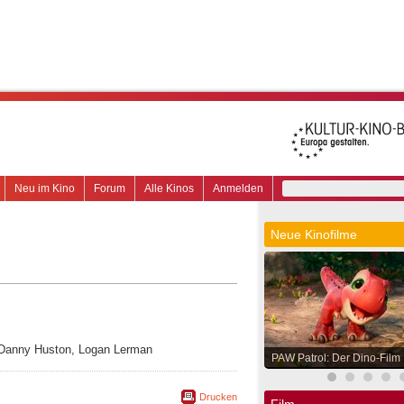
Neu im Kino
Forum
Alle Kinos
Anmelden
Neue Kinofilme
, Danny Huston, Logan Lerman
PAW Patrol: Der Dino-Film
Drucken
Film.