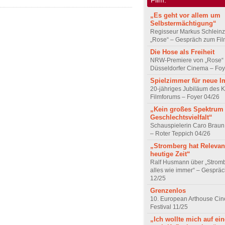
„Es geht vor allem um
Selbstermächtigung“
Regisseur Markus Schleinz
„Rose“ – Gespräch zum Fil
Die Hose als Freiheit
NRW-Premiere von „Rose“
Düsseldorfer Cinema – Foy
Spielzimmer für neue I
20-jähriges Jubiläum des K
Filmforums – Foyer 04/26
„Kein großes Spektrum
Geschlechtsvielfalt“
Schauspielerin Caro Braun
– Roter Teppich 04/26
„Stromberg hat Relevanz
heutige Zeit“
Ralf Husmann über „Strom
alles wie immer“ – Gesprä
12/25
Grenzenlos
10. European Arthouse Ci
Festival 11/25
„Ich wollte mich auf ei