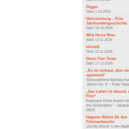
Digger
Start: 1.10.2026
Heimsuchung – Eine
Jahrhundertgeschichte
Start: 15.10.2026
Wild Horse Nine
Start: 12.11.2026
Identitti
Start: 12.11.2026
Dune: Part Three
Start: 17.12.2026
„Es ist vertraut, aber d
spannend“
Schauspielerin Barbara Au
„Miroirs No. 3“ – Roter Tep
„Das Leben ist absurd, 
Film“
Regisseur Elmar Imanov üb
des Grashüpfers“ – Gesprä
08/25
Hagener Bühne für den
Filmnachwuchs
„Eat My Shorts“ in der Stad