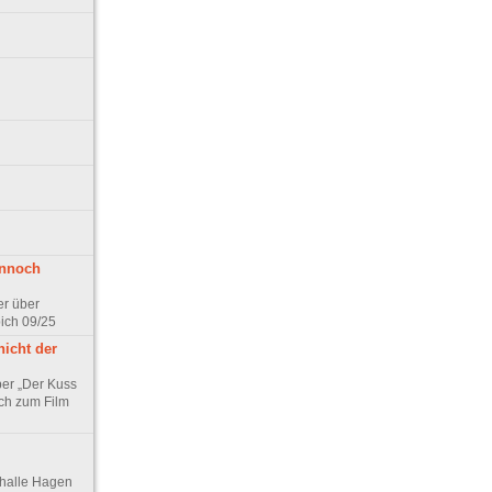
ennoch
er über
pich 09/25
nicht der
er „Der Kuss
ch zum Film
thalle Hagen