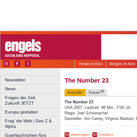
Heute im Kino
Morgen im Kino
The Number 23
Newsletter.
News.
(2)
Kurzinfo
Forum
Fragen der Zeit
The Number 23
Zukunft JETZT
USA 2007, Laufzeit: 98 Min., FSK 16
Europa gestalten
Regie: Joel Schumacher
Darsteller: Jim Carrey, Virginia Madsen
Frag' die Welt | Gen Z &
Alpha
Weitersagen
Feedback
GuteNachrichten fürs