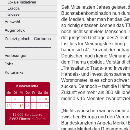
Lokale Initiativen
Seit Mitte letzten Jahres geistert 
Europa
Buchstabenkombination nun dur
Glosse
die Medien, aber man hat das Gef
Auswahl.
so richtig erfassen können das T
Augenblick
noch nicht sehr viele Menschen. 
der jüngsten Umfrage des Allenb
Zuletzt gelacht: Cartoons.
Instituts für Meinungsforschung
––––––––––––––––––––
haben sich 41 Prozent der befrag
Deutschen noch keine Meinung 
Verlosungen.
dem Thema gebildet. Verständlic
Jobs.
„Transatlantic Trade- and Investm
Kulturlinks.
Handels- und Investitionspartners
Wortmonster ist es schon schwer,
zucken. Dennoch – fast die Hälfte
Kinokalender
Zukunft von mehr als 800 Million
Mo
Di
Mi
Do
Fr
Sa
So
mehr als 15 Monaten zwar offiziel
3
4
5
6
7
8
9
10
11
12
13
14
15
16
„Nichts wünschen wir uns mehr 
12.669 Beiträge zu
zwischen Europa und den Vereinig
3.883 Filmen im Forum
Bundeskanzlerin Angela Merkel 
musste Merkel das Riesenprojekt 