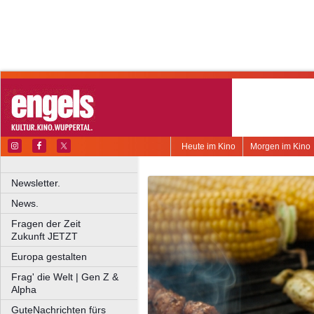
Heute im Kino
Morgen im Kino
Newsletter.
News.
Fragen der Zeit
Zukunft JETZT
Europa gestalten
Frag' die Welt | Gen Z &
Alpha
GuteNachrichten fürs