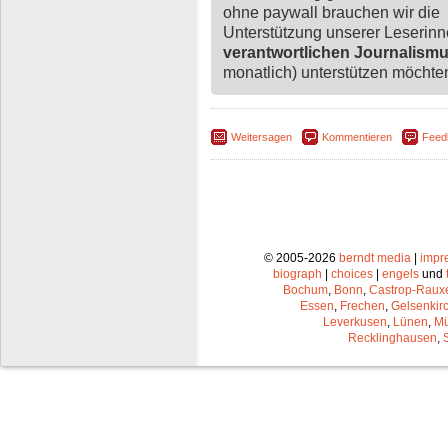
ohne paywall brauchen wir die
Unterstützung unserer Leserin
verantwortlichen Journalism
monatlich) unterstützen möchten,
Weitersagen
Kommentieren
Feed
© 2005-2026
berndt media
|
impr
biograph
|
choices
|
engels
und
Bochum
,
Bonn
,
Castrop-Raux
Essen
,
Frechen
,
Gelsenkir
Leverkusen
,
Lünen
,
Mü
Recklinghausen
,