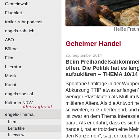
Gemeinwohl
Flugblatt.
trailer-ruhr podcast.
Heiße Freun
engels zahl-ich.
ABO.
Geheimer Handel
Bühne.
25. September 2014
Film.
Beim Freihandelsabkommen 
Literatur.
offen. Die Politik hat es la
aufzuklären – THEMA 10/1
Musik.
Spontane Umfrage in der Wuppert
Kunst.
Abkürzung TTIP etwas anfangen? 
engels spezial.
weniger Plastiktüten als Müll im 
Kultur in NRW.
mittleren Alters. Als die Antwort ne
schweifen, kurz überlegend, und gi
engels-Thema.
ist zwar an dem Thema interessie
Intro
parat. Als er erfährt, dass es s
Leitartikel
handelt, hat er trotzdem eine Mein
Interview
den Konzernen“, sagt er kopfschü