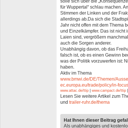
solle sich über die „Konsequen
für Wuppertal“ schlau machen. A
Stimmen der Linken und der Frak
allerdings ab.Da sich die Stadtsp
Jahr nicht offen mit dem Thema bef
und Einzelkämpfer. Das ist nicht 
Laien sind, vergrößern manchma
auch die Sorgen anderer.
Unabhängig davon, ob das Freih
falsch ist, ob es einen Gewinn bed
was der Politik vorzuwerfen ist: N
haben.
Aktiv im Thema
www.bmwi.de/DE/Themen/Aussenwi
ec.europa.eu/trade/policy/in-focu
www.attac.de/ttip
|
www.campact.de/ttip
Lesen Sie weitere Artikel zum T
und
trailer-ruhr.de/thema
Hat Ihnen dieser Beitrag gefa
Als unabhängiges und kostenl