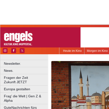
Heute im Kino
Morgen im Kino
Newsletter.
News.
Fragen der Zeit
Zukunft JETZT
Europa gestalten
Frag' die Welt | Gen Z &
Alpha
GuteNachrichten fürs