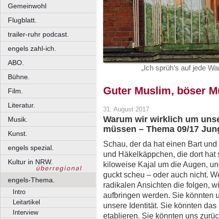
Gemeinwohl
Flugblatt.
trailer-ruhr podcast.
engels zahl-ich.
ABO.
„Ich sprüh’s auf jede 
Bühne.
Guter Muslim, böser M
Film.
Literatur.
31. August 2017
Warum wir wirklich um uns
Musik.
müssen – Thema 09/17 Jung
Kunst.
Schau, der da hat einen Bart und
engels spezial.
und Häkelkäppchen, die dort hat
Kultur in NRW.
kiloweise Kajal um die Augen, un
guckt scheu – oder auch nicht. W
engels-Thema.
radikalen Ansichten die folgen, wi
Intro
aufbringen werden. Sie könnten 
Leitartikel
unsere Identität. Sie könnten d
Interview
etablieren. Sie könnten uns zurück