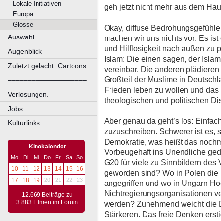
Lokale Initiativen
geh jetzt nicht mehr aus dem Hau
Europa
Glosse
Okay, diffuse Bedrohungsgefühle 
Auswahl.
machen wir uns nichts vor: Es ist
und Hilflosigkeit nach außen zu
Augenblick
Islam: Die einen sagen, der Islam
Zuletzt gelacht: Cartoons.
vereinbar. Die anderen plädieren 
Großteil der Muslime in Deutschla
––––––––––––––––––––
Frieden leben zu wollen und das
Verlosungen.
theologischen und politischen D
Jobs.
Aber genau da geht’s los: Einfach
Kulturlinks.
zuzuschreiben. Schwerer ist es, 
Demokratie, was heißt das nochma
Kinokalender
Vorbeugehaft ins Unendliche g
Mo
Di
Mi
Do
Fr
Sa
So
G20 für viele zu Sinnbildern de
10
11
12
13
14
15
16
geworden sind? Wo in Polen die 
17
18
19
20
21
22
23
angegriffen und wo in Ungarn H
Nichtregierungsorganisationen v
12.669 Beiträge zu
3.883 Filmen im Forum
werden? Zunehmend weicht die 
Stärkeren. Das freie Denken erstic