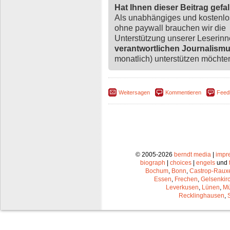
Hat Ihnen dieser Beitrag gefa
Als unabhängiges und kostenl
ohne paywall brauchen wir die
Unterstützung unserer Leserin
verantwortlichen Journalism
monatlich) unterstützen möchten,
Weitersagen
Kommentieren
Feed
© 2005-2026
berndt media
|
impr
biograph
|
choices
|
engels
und
Bochum
,
Bonn
,
Castrop-Raux
Essen
,
Frechen
,
Gelsenkir
Leverkusen
,
Lünen
,
Mü
Recklinghausen
,