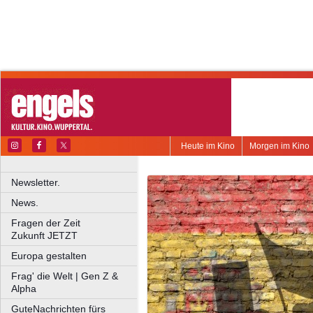
Heute im Kino
Morgen im Kino
Newsletter.
News.
Fragen der Zeit
Zukunft JETZT
Europa gestalten
Frag' die Welt | Gen Z &
Alpha
GuteNachrichten fürs