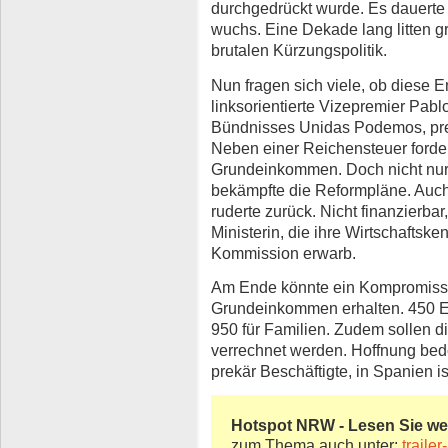
durchgedrückt wurde. Es dauerte f
wuchs. Eine Dekade lang litten g
brutalen Kürzungspolitik.
Nun fragen sich viele, ob diese
linksorientierte Vizepremier Pabl
Bündnisses Unidas Podemos, presc
Neben einer Reichensteuer forde
Grundeinkommen. Doch nicht nur 
bekämpfte die Reformpläne. Auch 
ruderte zurück. Nicht finanzierbar
Ministerin, die ihre Wirtschaftske
Kommission erwarb.
Am Ende könnte ein Kompromiss s
Grundeinkommen erhalten. 450 Eu
950 für Familien. Zudem sollen di
verrechnet werden. Hoffnung bedeu
prekär Beschäftigte, in Spanien is
Hotspot NRW - Lesen Sie weit
zum Thema auch unter:
traile