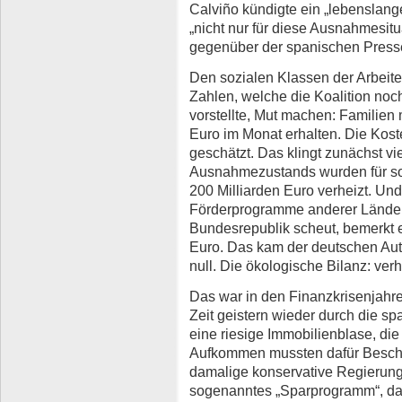
Calviño kündigte ein „lebenslan
„nicht nur für diese Ausnahmesitu
gegenüber der spanischen Press
Den sozialen Klassen der Arbeit
Zahlen, welche die Koalition n
vorstellte, Mut machen: Familien 
Euro im Monat erhalten. Die Kost
geschätzt. Das klingt zunächst vie
Ausnahmezustands wurden für so
200 Milliarden Euro verheizt. Und
Förderprogramme anderer Länder 
Bundesrepublik scheut, bemerkt 
Euro. Das kam der deutschen Auto
null. Die ökologische Bilanz: ver
Das war in den Finanzkrisenjahr
Zeit geistern wieder durch die sp
eine riesige Immobilienblase, die 
Aufkommen mussten dafür Beschä
damalige konservative Regierung
sogenanntes „Sparprogramm“, das 