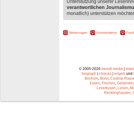
Unterstützung unserer Leserin
verantwortlichen Journalism
monatlich) unterstützen möchten,
Weitersagen
Kommentieren
Feed
© 2005-2026
berndt media
|
impr
biograph
|
choices
|
engels
und
Bochum
,
Bonn
,
Castrop-Raux
Essen
,
Frechen
,
Gelsenkir
Leverkusen
,
Lünen
,
Mü
Recklinghausen
,