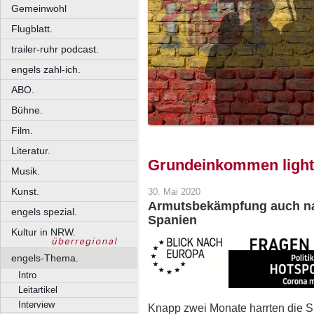
Gemeinwohl
Flugblatt.
trailer-ruhr podcast.
engels zahl-ich.
ABO.
Bühne.
Film.
Literatur.
Grundeinkommen light
Musik.
Kunst.
30. Mai 2020
Armutsbekämpfung auch na
engels spezial.
Spanien
Kultur in NRW.
engels-Thema.
Intro
Leitartikel
Interview
Knapp zwei Monate harrten die Sp