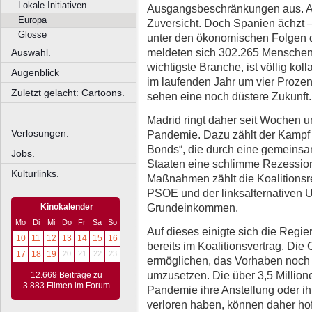
Lokale Initiativen
Ausgangsbeschränkungen aus. Al
Europa
Zuversicht. Doch Spanien ächzt 
Glosse
unter den ökonomischen Folgen d
meldeten sich 302.265 Menschen 
Auswahl.
wichtigste Branche, ist völlig kol
Augenblick
im laufenden Jahr um vier Proze
Zuletzt gelacht: Cartoons.
sehen eine noch düstere Zukunft.
––––––––––––––––––––
Madrid ringt daher seit Wochen um
Verlosungen.
Pandemie. Dazu zählt der Kampf
Bonds“, die durch eine gemeins
Jobs.
Staaten eine schlimme Rezession
Kulturlinks.
Maßnahmen zählt die Koalitionsre
PSOE und der linksalternativen
Grundeinkommen.
Kinokalender
Mo
Di
Mi
Do
Fr
Sa
So
Auf dieses einigte sich die Regi
10
11
12
13
14
15
16
bereits im Koalitionsvertrag. Die
17
18
19
20
21
22
23
ermöglichen, das Vorhaben noch i
umzusetzen. Die über 3,5 Million
12.669 Beiträge zu
3.883 Filmen im Forum
Pandemie ihre Anstellung oder ih
verloren haben, können daher hof