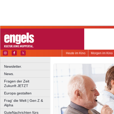
Heute im Kino
Morgen im Kino
Newsletter.
News.
Fragen der Zeit
Zukunft JETZT
Europa gestalten
Frag' die Welt | Gen Z &
Alpha
GuteNachrichten fürs