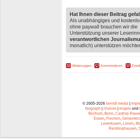
Hat Ihnen dieser Beitrag gefa
Als unabhängiges und kostenl
ohne paywall brauchen wir die
Unterstützung unserer Leserin
verantwortlichen Journalism
monatlich) unterstützen möchten,
Weitersagen
Kommentieren
Feed
© 2005-2026
berndt media
|
impr
biograph
|
choices
|
engels
und
Bochum
,
Bonn
,
Castrop-Raux
Essen
,
Frechen
,
Gelsenkir
Leverkusen
,
Lünen
,
Mü
Recklinghausen
,