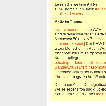
Lesen Sie weitere Artikel
zum Thema auch unter:
traile
choices.de/thema
Aktiv im Thema
zwar-wuppertal.info
| ZWAR – Z
sind diverse lose organisierte 
Menschen 50+, aktiv Zeit mite
seniorenaktiv.net
| Der PHW Pari
ältere Menschen im Raum Wup
Angebote zur Freizeitgestalt
Krankenpflege.
bpb.de/politik/innenpolitik/dem
wandel/196911/fertilitaet-morta
Überblicksartikel der Bundesze
Thema demografischer Wande
Die neuen Alten: Demografisc
Weise, lebensfroh und glücklic
Schreiben Sie uns unter
meinu