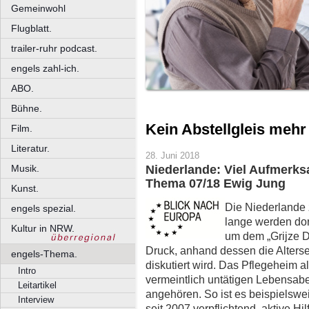
Gemeinwohl
Flugblatt.
trailer-ruhr podcast.
engels zahl-ich.
ABO.
Bühne.
Kein Abstellgleis mehr 
Film.
Literatur.
28. Juni 2018
Musik.
Niederlande: Viel Aufmerks
Thema 07/18 Ewig Jung
Kunst.
Die Niederlande 
engels spezial.
lange werden dor
Kultur in NRW.
um dem „Grijze 
Druck, anhand dessen die Alterse
engels-Thema.
diskutiert wird. Das Pflegeheim al
Intro
vermeintlich untätigen Lebensabe
Leitartikel
angehören. So ist es beispielsw
Interview
seit 2007 verpflichtend, aktive Hi