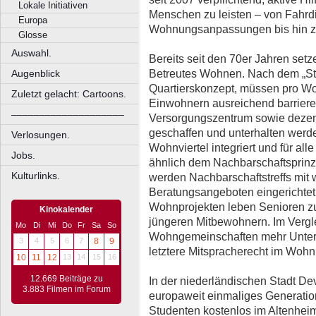
Lokale Initiativen
Menschen zu leisten – von Fahrd
Europa
Wohnungsanpassungen bis hin zu
Glosse
Auswahl.
Bereits seit den 70er Jahren setz
Betreutes Wohnen. Nach dem „St
Augenblick
Quartierskonzept, müssen pro W
Zuletzt gelacht: Cartoons.
Einwohnern ausreichend barriere
––––––––––––––––––––
Versorgungszentrum sowie dezen
geschaffen und unterhalten werde
Verlosungen.
Wohnviertel integriert und für all
Jobs.
ähnlich dem Nachbarschaftsprin
Kulturlinks.
werden Nachbarschaftstreffs mit w
Beratungsangeboten eingerichtet.
Wohnprojekten leben Senioren zu
Kinokalender
jüngeren Mitbewohnern. Im Vergl
Mo
Di
Mi
Do
Fr
Sa
So
Wohngemeinschaften mehr Unter
3
4
5
6
7
8
9
letztere Mitspracherecht im Woh
10
11
12
13
14
15
16
12.669 Beiträge zu
In der niederländischen Stadt Dev
3.883 Filmen im Forum
europaweit einmaliges Generati
Studenten kostenlos im Altenheim