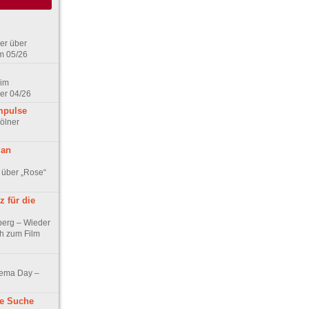
er über
m 05/26
 im
er 04/26
mpulse
ölner
 an
 über „Rose“
 für die
berg – Wieder
ch zum Film
nema Day –
ne Suche