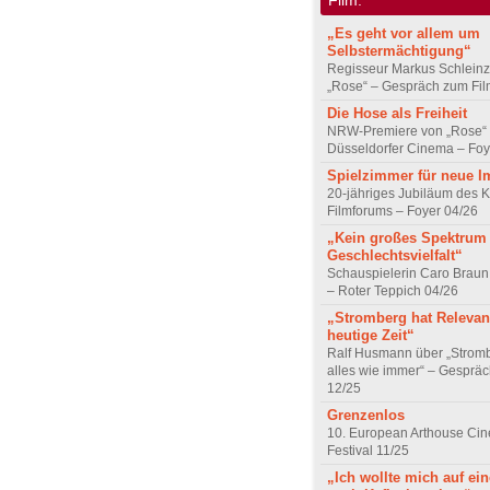
„Es geht vor allem um
Selbstermächtigung“
Regisseur Markus Schleinz
„Rose“ – Gespräch zum Fil
Die Hose als Freiheit
NRW-Premiere von „Rose“
Düsseldorfer Cinema – Foy
Spielzimmer für neue I
20-jähriges Jubiläum des K
Filmforums – Foyer 04/26
„Kein großes Spektrum
Geschlechtsvielfalt“
Schauspielerin Caro Braun
– Roter Teppich 04/26
„Stromberg hat Relevanz
heutige Zeit“
Ralf Husmann über „Strom
alles wie immer“ – Gesprä
12/25
Grenzenlos
10. European Arthouse Ci
Festival 11/25
„Ich wollte mich auf ei