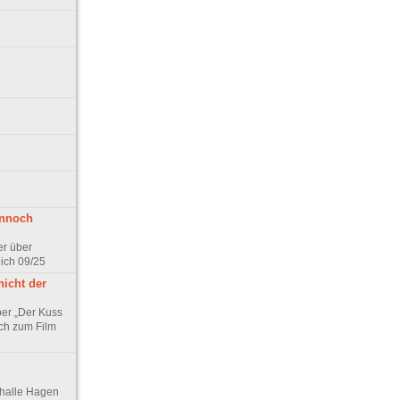
ennoch
er über
pich 09/25
nicht der
er „Der Kuss
ch zum Film
thalle Hagen