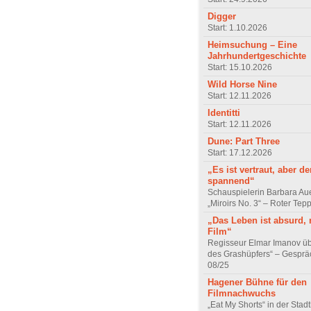
Digger
Start: 1.10.2026
Heimsuchung – Eine
Jahrhundertgeschichte
Start: 15.10.2026
Wild Horse Nine
Start: 12.11.2026
Identitti
Start: 12.11.2026
Dune: Part Three
Start: 17.12.2026
„Es ist vertraut, aber d
spannend“
Schauspielerin Barbara Au
„Miroirs No. 3“ – Roter Tep
„Das Leben ist absurd, 
Film“
Regisseur Elmar Imanov üb
des Grashüpfers“ – Gesprä
08/25
Hagener Bühne für den
Filmnachwuchs
„Eat My Shorts“ in der Stad