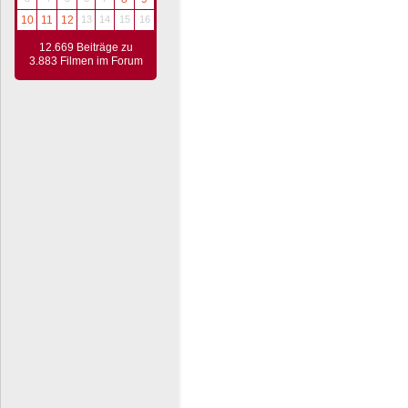
10
11
12
13
14
15
16
12.669 Beiträge zu
3.883 Filmen im Forum