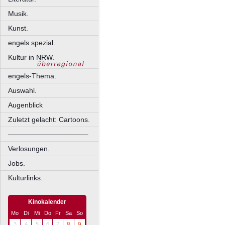
Musik.
Kunst.
engels spezial.
Kultur in NRW.
engels-Thema.
Auswahl.
Augenblick
Zuletzt gelacht: Cartoons.
––––––––––––––––––––
Verlosungen.
Jobs.
Kulturlinks.
Kinokalender
Mo
Di
Mi
Do
Fr
Sa
So
3
4
5
6
7
8
9