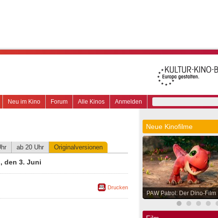
Neu im Kino
Forum
Alle Kinos
Anmelden
Neue Kinofilme
Uhr
ab 20 Uhr
Originalversionen
 den 3. Juni
Drucken
PAW Patrol: Der Dino-Film
Film.