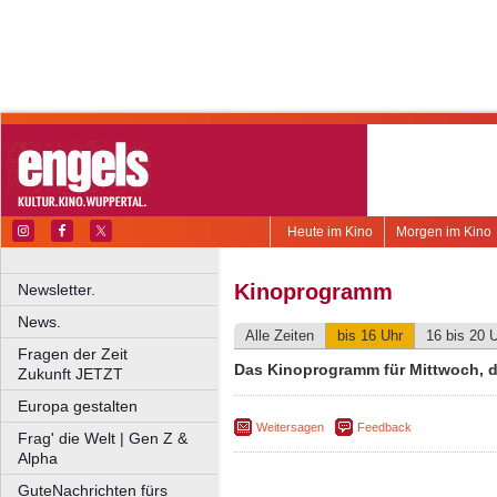
Heute im Kino
Morgen im Kino
Kinoprogramm
Newsletter.
News.
Alle Zeiten
bis 16 Uhr
16 bis 20 
Fragen der Zeit
Das Kinoprogramm für Mittwoch, d
Zukunft JETZT
Europa gestalten
Weitersagen
Feedback
Frag' die Welt | Gen Z &
Alpha
GuteNachrichten fürs