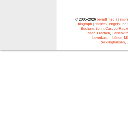
© 2005-2026
berndt media
|
impr
biograph
|
choices
|
engels
und
Bochum
,
Bonn
,
Castrop-Raux
Essen
,
Frechen
,
Gelsenkir
Leverkusen
,
Lünen
,
Mü
Recklinghausen
,