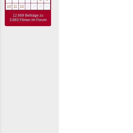
10
11
12
13
14
15
16
12.669 Beiträge zu
3.883 Filmen im Forum