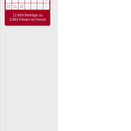
10
11
12
13
14
15
16
12.669 Beiträge zu
3.883 Filmen im Forum