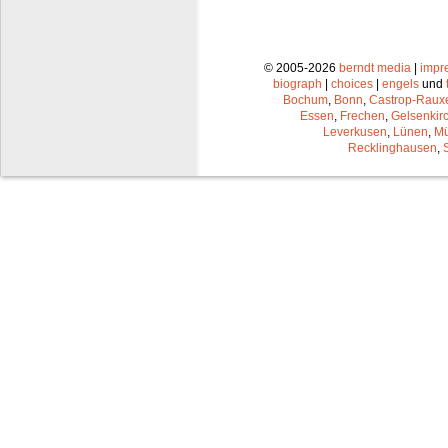
© 2005-2026
berndt media
|
impr
biograph
|
choices
|
engels
und
Bochum
,
Bonn
,
Castrop-Raux
Essen
,
Frechen
,
Gelsenkir
Leverkusen
,
Lünen
,
Mü
Recklinghausen
,