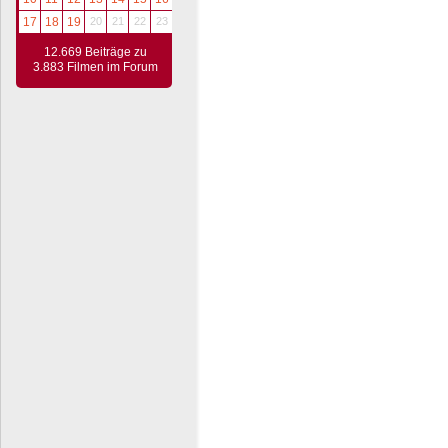
17
18
19
20
21
22
23
12.669 Beiträge zu
3.883 Filmen im Forum