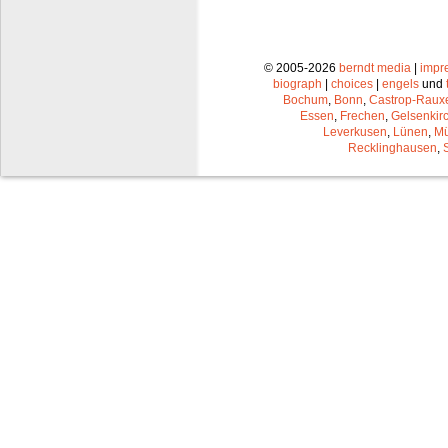
© 2005-2026
berndt media
|
impr
biograph
|
choices
|
engels
und
Bochum
,
Bonn
,
Castrop-Raux
Essen
,
Frechen
,
Gelsenkir
Leverkusen
,
Lünen
,
Mü
Recklinghausen
,