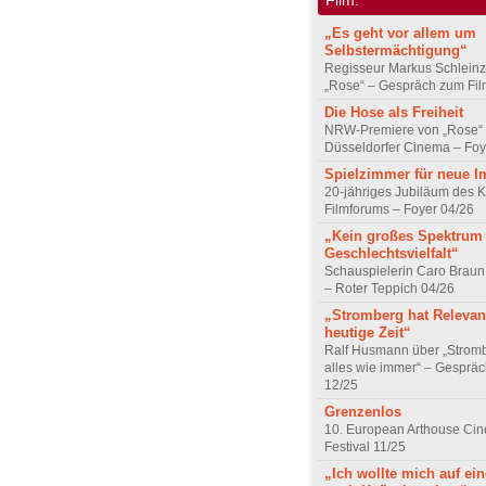
„Es geht vor allem um
Selbstermächtigung“
Regisseur Markus Schleinz
„Rose“ – Gespräch zum Fil
Die Hose als Freiheit
NRW-Premiere von „Rose“
Düsseldorfer Cinema – Foy
Spielzimmer für neue I
20-jähriges Jubiläum des K
Filmforums – Foyer 04/26
„Kein großes Spektrum
Geschlechtsvielfalt“
Schauspielerin Caro Braun
– Roter Teppich 04/26
„Stromberg hat Relevanz
heutige Zeit“
Ralf Husmann über „Strom
alles wie immer“ – Gesprä
12/25
Grenzenlos
10. European Arthouse Ci
Festival 11/25
„Ich wollte mich auf ei