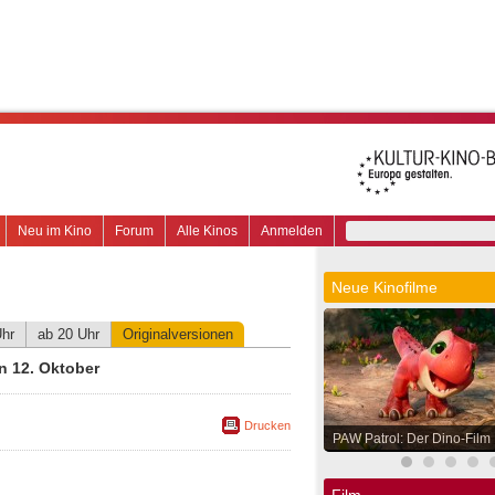
Neu im Kino
Forum
Alle Kinos
Anmelden
Neue Kinofilme
Uhr
ab 20 Uhr
Originalversionen
n 12. Oktober
Drucken
PAW Patrol: Der Dino-Film
Film.