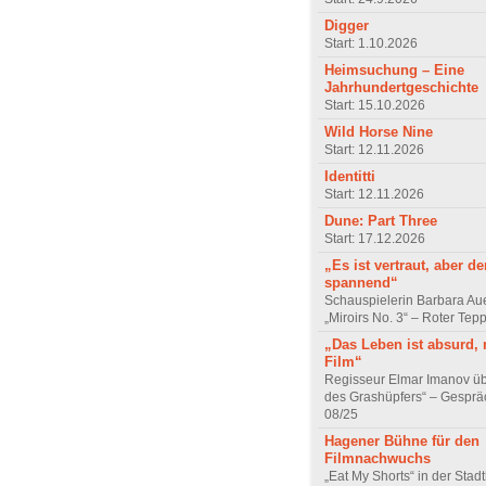
Digger
Start: 1.10.2026
Heimsuchung – Eine
Jahrhundertgeschichte
Start: 15.10.2026
Wild Horse Nine
Start: 12.11.2026
Identitti
Start: 12.11.2026
Dune: Part Three
Start: 17.12.2026
„Es ist vertraut, aber d
spannend“
Schauspielerin Barbara Au
„Miroirs No. 3“ – Roter Tep
„Das Leben ist absurd, 
Film“
Regisseur Elmar Imanov üb
des Grashüpfers“ – Gesprä
08/25
Hagener Bühne für den
Filmnachwuchs
„Eat My Shorts“ in der Stad