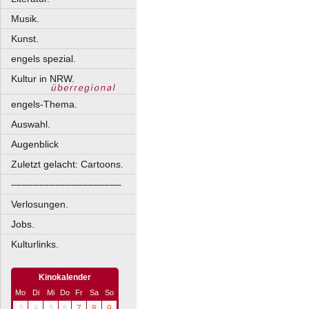
Musik.
Kunst.
engels spezial.
Kultur in NRW.
engels-Thema.
Auswahl.
Augenblick
Zuletzt gelacht: Cartoons.
––––––––––––––––––––
Verlosungen.
Jobs.
Kulturlinks.
Kinokalender
Mo
Di
Mi
Do
Fr
Sa
So
3
4
5
6
7
8
9