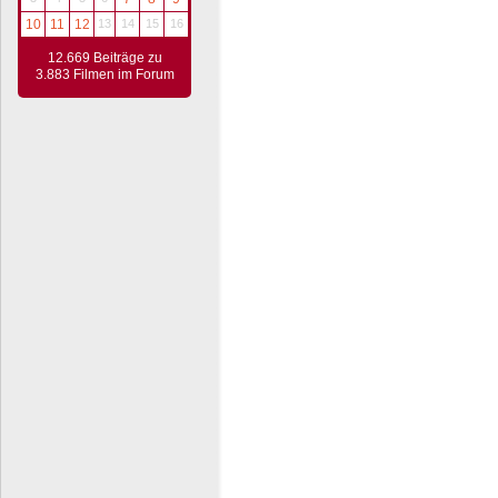
10
11
12
13
14
15
16
12.669 Beiträge zu
3.883 Filmen im Forum