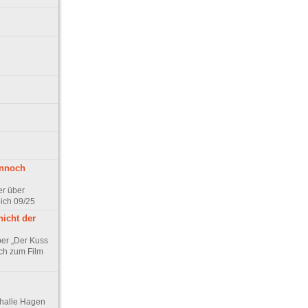
ennoch
er über
pich 09/25
nicht der
er „Der Kuss
ch zum Film
thalle Hagen