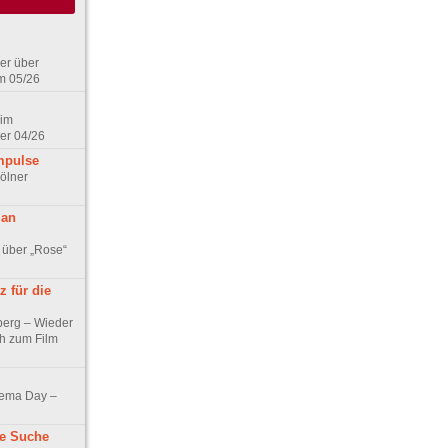
er über
m 05/26
 im
er 04/26
mpulse
ölner
 an
 über „Rose“
 für die
berg – Wieder
ch zum Film
nema Day –
ne Suche