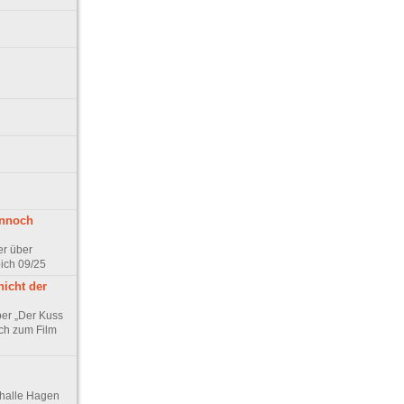
ennoch
er über
pich 09/25
nicht der
er „Der Kuss
ch zum Film
thalle Hagen