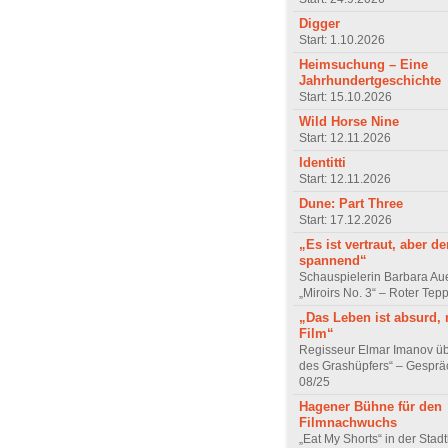
Digger
Start: 1.10.2026
Heimsuchung – Eine
Jahrhundertgeschichte
Start: 15.10.2026
Wild Horse Nine
Start: 12.11.2026
Identitti
Start: 12.11.2026
Dune: Part Three
Start: 17.12.2026
„Es ist vertraut, aber d
spannend“
Schauspielerin Barbara Au
„Miroirs No. 3“ – Roter Tep
„Das Leben ist absurd, 
Film“
Regisseur Elmar Imanov üb
des Grashüpfers“ – Gesprä
08/25
Hagener Bühne für den
Filmnachwuchs
„Eat My Shorts“ in der Stad