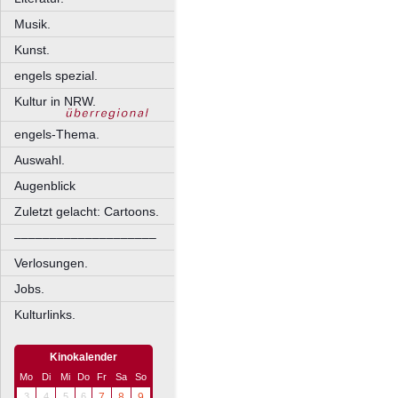
Musik.
Kunst.
engels spezial.
Kultur in NRW.
engels-Thema.
Auswahl.
Augenblick
Zuletzt gelacht: Cartoons.
––––––––––––––––––––
Verlosungen.
Jobs.
Kulturlinks.
Kinokalender
Mo
Di
Mi
Do
Fr
Sa
So
3
4
5
6
7
8
9