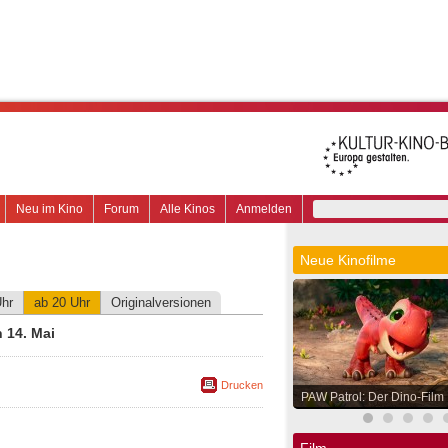
Neu im Kino
Forum
Alle Kinos
Anmelden
Neue Kinofilme
Uhr
ab 20 Uhr
Originalversionen
 14. Mai
Drucken
PAW Patrol: Der Dino-Film
Film.