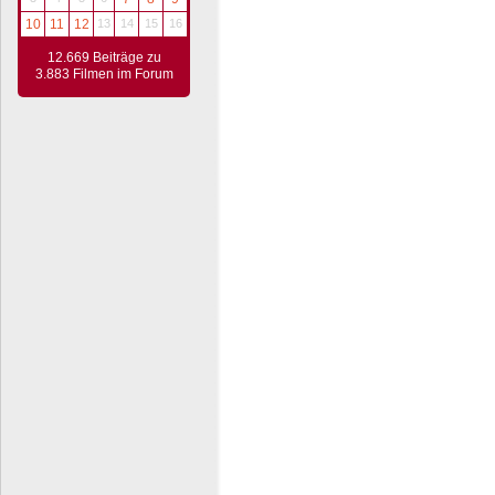
10
11
12
13
14
15
16
12.669 Beiträge zu
3.883 Filmen im Forum