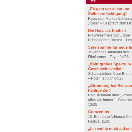
„Es geht vor allem um
Selbstermächtigung“
Regisseur Markus Schleinz
„Rose“ – Gespräch zum Fil
Die Hose als Freiheit
NRW-Premiere von „Rose“
Düsseldorfer Cinema – Foy
Spielzimmer für neue I
20-jähriges Jubiläum des K
Filmforums – Foyer 04/26
„Kein großes Spektrum
Geschlechtsvielfalt“
Schauspielerin Caro Braun
– Roter Teppich 04/26
„Stromberg hat Relevanz
heutige Zeit“
Ralf Husmann über „Strom
alles wie immer“ – Gesprä
12/25
Grenzenlos
10. European Arthouse Ci
Festival 11/25
„Ich wollte mich auf ei