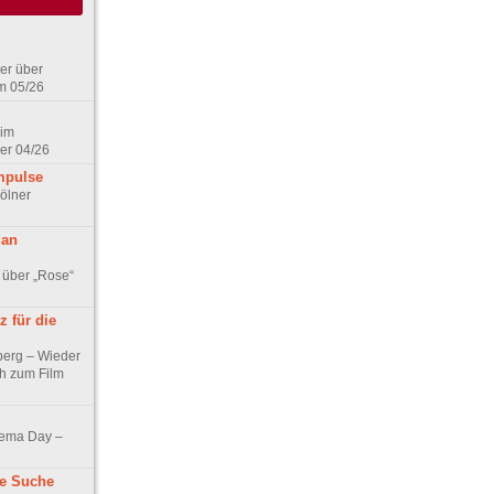
er über
m 05/26
 im
er 04/26
mpulse
ölner
 an
 über „Rose“
 für die
berg – Wieder
ch zum Film
nema Day –
ne Suche