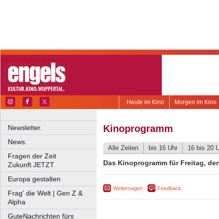
Heute im Kino
Morgen im Kino
Kinoprogramm
Newsletter.
News.
Alle Zeiten
bis 16 Uhr
16 bis 20 
Fragen der Zeit
Das Kinoprogramm für Freitag, den
Zukunft JETZT
Europa gestalten
Weitersagen
Feedback
Frag' die Welt | Gen Z &
Alpha
GuteNachrichten fürs