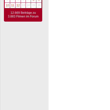
10
11
12
13
14
15
16
12.669 Beiträge zu
3.883 Filmen im Forum