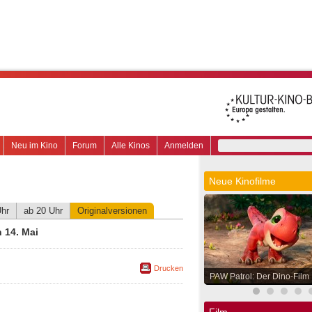
Neu im Kino
Forum
Alle Kinos
Anmelden
Neue Kinofilme
Uhr
ab 20 Uhr
Originalversionen
 14. Mai
Drucken
PAW Patrol: Der Dino-Film
Film.