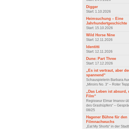
Digger
Start: 1.10.2026
Heimsuchung – Eine
Jahrhundertgeschichte
Start: 15.10.2026
Wild Horse Nine
Start: 12.11.2026
Identitti
Start: 12.11.2026
Dune: Part Three
Start: 17.12.2026
„Es ist vertraut, aber d
spannend“
Schauspielerin Barbara Au
„Miroirs No. 3“ – Roter Tep
„Das Leben ist absurd, 
Film“
Regisseur Elmar Imanov üb
des Grashüpfers“ – Gesprä
08/25
Hagener Bühne für den
Filmnachwuchs
„Eat My Shorts“ in der Stad