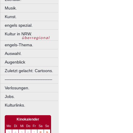
Musik.
Kunst.
engels spezial.
Kultur in NRW.
engels-Thema.
Auswahl.
Augenblick
Zuletzt gelacht: Cartoons.
––––––––––––––––––––
Verlosungen.
Jobs.
Kulturlinks.
Kinokalender
Mo
Di
Mi
Do
Fr
Sa
So
3
4
5
6
7
8
9