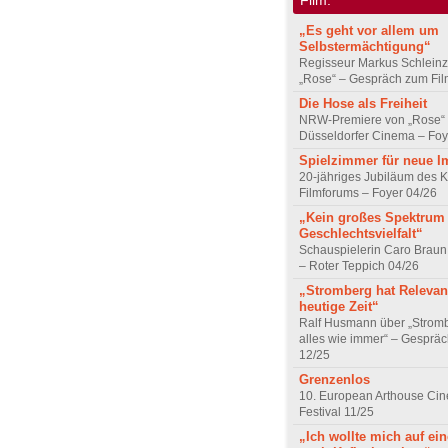
„Es geht vor allem um
Selbstermächtigung“
Regisseur Markus Schleinz
„Rose“ – Gespräch zum Fil
Die Hose als Freiheit
NRW-Premiere von „Rose“
Düsseldorfer Cinema – Foy
Spielzimmer für neue I
20-jähriges Jubiläum des K
Filmforums – Foyer 04/26
„Kein großes Spektrum
Geschlechtsvielfalt“
Schauspielerin Caro Braun
– Roter Teppich 04/26
„Stromberg hat Relevanz
heutige Zeit“
Ralf Husmann über „Strom
alles wie immer“ – Gesprä
12/25
Grenzenlos
10. European Arthouse Ci
Festival 11/25
„Ich wollte mich auf ei