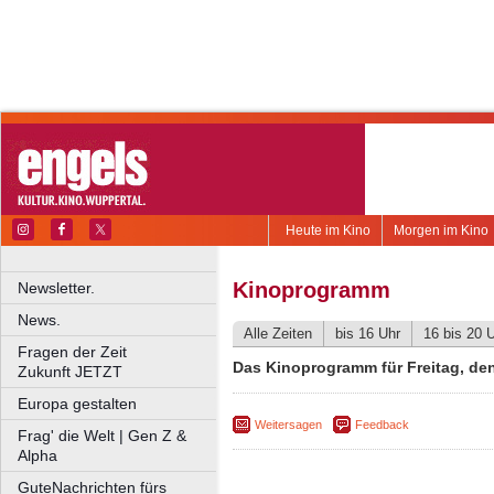
Heute im Kino
Morgen im Kino
Kinoprogramm
Newsletter.
News.
Alle Zeiten
bis 16 Uhr
16 bis 20 
Fragen der Zeit
Das Kinoprogramm für Freitag, den
Zukunft JETZT
Europa gestalten
Weitersagen
Feedback
Frag' die Welt | Gen Z &
Alpha
GuteNachrichten fürs