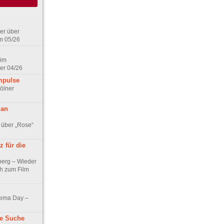
er über
m 05/26
 im
er 04/26
mpulse
ölner
 an
 über „Rose“
 für die
berg – Wieder
ch zum Film
nema Day –
ne Suche