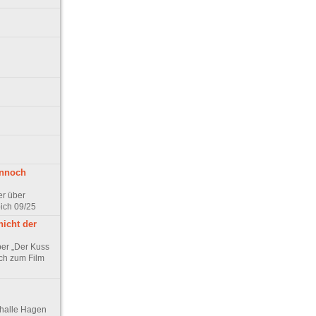
ennoch
er über
pich 09/25
nicht der
er „Der Kuss
ch zum Film
thalle Hagen