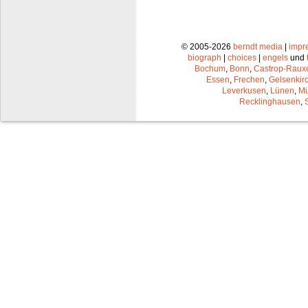
© 2005-2026
berndt media
|
impr
biograph
|
choices
|
engels
und
Bochum
,
Bonn
,
Castrop-Raux
Essen
,
Frechen
,
Gelsenkir
Leverkusen
,
Lünen
,
Mü
Recklinghausen
,