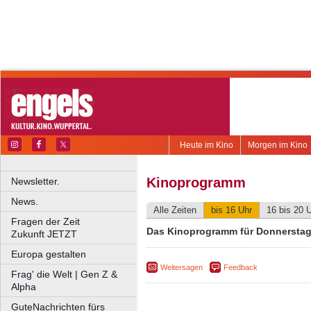
Heute im Kino
Morgen im Kino
Kinoprogramm
Newsletter.
News.
Alle Zeiten
bis 16 Uhr
16 bis 20 
Fragen der Zeit
Das Kinoprogramm für Donnerstag,
Zukunft JETZT
Europa gestalten
Weitersagen
Feedback
Frag' die Welt | Gen Z &
Alpha
GuteNachrichten fürs