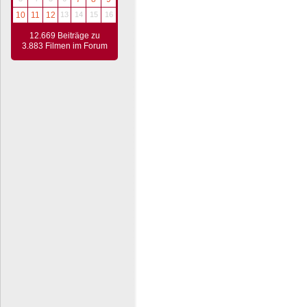
10
11
12
13
14
15
16
12.669 Beiträge zu
3.883 Filmen im Forum