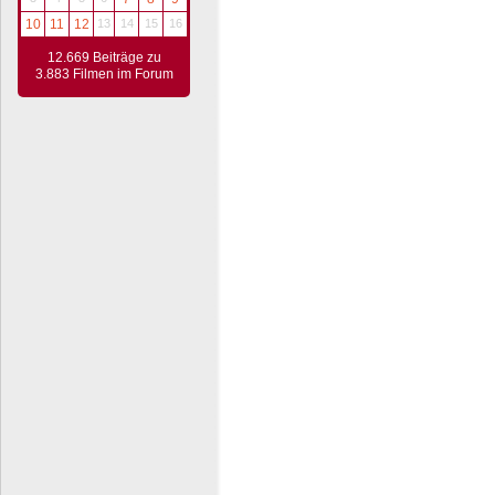
10
11
12
13
14
15
16
12.669 Beiträge zu
3.883 Filmen im Forum