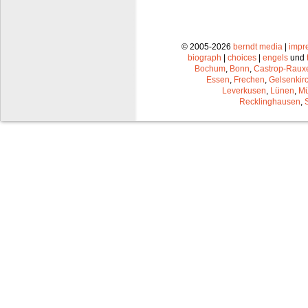
© 2005-2026
berndt media
|
impr
biograph
|
choices
|
engels
und
Bochum
,
Bonn
,
Castrop-Raux
Essen
,
Frechen
,
Gelsenkir
Leverkusen
,
Lünen
,
Mü
Recklinghausen
,