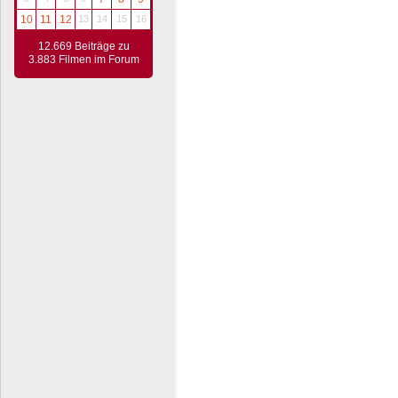
10
11
12
13
14
15
16
12.669 Beiträge zu
3.883 Filmen im Forum