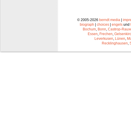
© 2005-2026
berndt media
|
impr
biograph
|
choices
|
engels
und
Bochum
,
Bonn
,
Castrop-Raux
Essen
,
Frechen
,
Gelsenkir
Leverkusen
,
Lünen
,
Mü
Recklinghausen
,