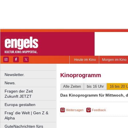
Heute im Kino
Morgen im Kino
Kinoprogramm
Newsletter.
News.
Alle Zeiten
bis 16 Uhr
16 bis 20 
Fragen der Zeit
Das Kinoprogramm für Mittwoch, d
Zukunft JETZT
Europa gestalten
Weitersagen
Feedback
Frag' die Welt | Gen Z &
Alpha
GuteNachrichten fürs