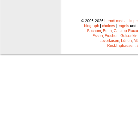
© 2005-2026
berndt media
|
impr
biograph
|
choices
|
engels
und
Bochum
,
Bonn
,
Castrop-Raux
Essen
,
Frechen
,
Gelsenkir
Leverkusen
,
Lünen
,
Mü
Recklinghausen
,