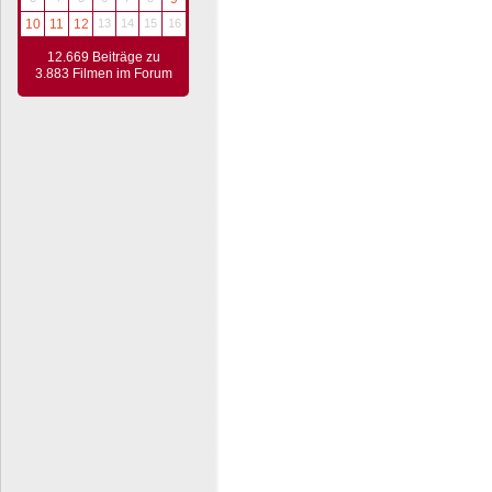
10
11
12
13
14
15
16
12.669 Beiträge zu
3.883 Filmen im Forum