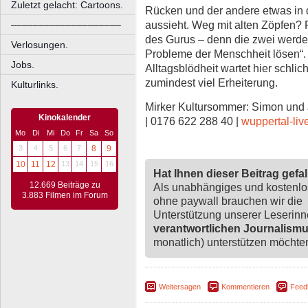
Zuletzt gelacht: Cartoons.
Rücken und der andere etwas in 
aussieht. Weg mit alten Zöpfen? 
––––––––––––––––––––
des Gurus – denn die zwei werden
Verlosungen.
Probleme der Menschheit lösen“
Jobs.
Alltagsblödheit wartet hier schlic
zumindest viel Erheiterung.
Kulturlinks.
Mirker Kultursommer: Simon und J
Kinokalender
| 0176 622 288 40 |
wuppertal-liv
Mo
Di
Mi
Do
Fr
Sa
So
3
4
5
6
7
8
9
10
11
12
13
14
15
16
Hat Ihnen dieser Beitrag gefa
12.669 Beiträge zu
Als unabhängiges und kostenl
3.883 Filmen im Forum
ohne paywall brauchen wir die
Unterstützung unserer Leserin
verantwortlichen Journalism
monatlich) unterstützen möchten,
Weitersagen
Kommentieren
Feed