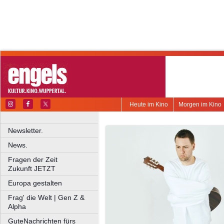
Heute im Kino
Morgen im Kino
Newsletter.
News.
Fragen der Zeit
Zukunft JETZT
Europa gestalten
Frag' die Welt | Gen Z &
Alpha
GuteNachrichten fürs