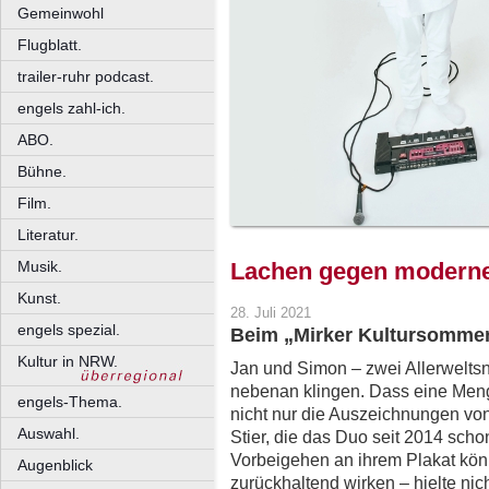
Gemeinwohl
Flugblatt.
trailer-ruhr podcast.
engels zahl-ich.
ABO.
Bühne.
Film.
Literatur.
Musik.
Lachen gegen modern
Kunst.
28. Juli 2021
engels spezial.
Beim „Mirker Kultursomme
Kultur in NRW.
Jan und Simon – zwei Allerwelts
nebenan klingen. Dass eine Menge
engels-Thema.
nicht nur die Auszeichnungen von
Auswahl.
Stier, die das Duo seit 2014 sch
Vorbeigehen an ihrem Plakat könnt
Augenblick
zurückhaltend wirken – hielte nich