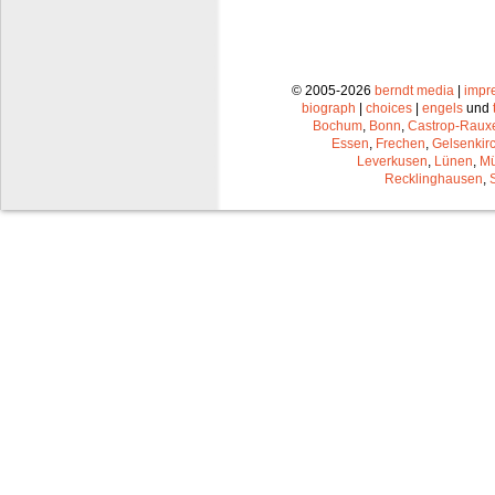
© 2005-2026
berndt media
|
impr
biograph
|
choices
|
engels
und
Bochum
,
Bonn
,
Castrop-Raux
Essen
,
Frechen
,
Gelsenkir
Leverkusen
,
Lünen
,
Mü
Recklinghausen
,