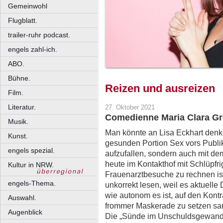
Gemeinwohl
Flugblatt.
trailer-ruhr podcast.
engels zahl-ich.
ABO.
Bühne.
Reizen und ausreizen
Film.
Literatur.
27. Oktober 2021
Comedienne Maria Clara Gr
Musik.
Man könnte an Lisa Eckhart denke
Kunst.
gesunden Portion Sex vors Publik
engels spezial.
aufzufallen, sondern auch mit d
heute im Kontakthof mit Schlüpf
Kultur in NRW.
Frauenarztbesuche zu rechnen ist
engels-Thema.
unkorrekt lesen, weil es aktuelle 
wie autonom es ist, auf den Kont
Auswahl.
frommer Maskerade zu setzen sa
Augenblick
Die „Sünde im Unschuldsgewand“ i