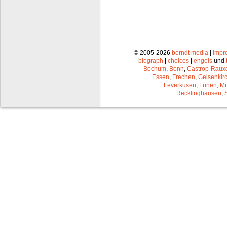
© 2005-2026
berndt media
|
impr
biograph
|
choices
|
engels
und
Bochum
,
Bonn
,
Castrop-Raux
Essen
,
Frechen
,
Gelsenkir
Leverkusen
,
Lünen
,
Mü
Recklinghausen
,