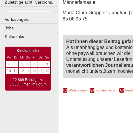
Männerfantasie.
Zuletzt gelacht: Cartoons.
––––––––––––––––––––
Maria Clara Groppler: Jungfrau | 
85 06 95 75
Verlosungen.
Jobs.
Kulturlinks.
Hat Ihnen dieser Beitrag gefa
Als unabhängiges und kostenl
Kinokalender
ohne paywall brauchen wir die
Mo
Di
Mi
Do
Fr
Sa
So
Unterstützung unserer Leserin
3
4
5
6
7
8
9
verantwortlichen Journalism
monatlich) unterstützen möchten,
10
11
12
13
14
15
16
12.669 Beiträge zu
3.883 Filmen im Forum
Weitersagen
Kommentieren
Feed