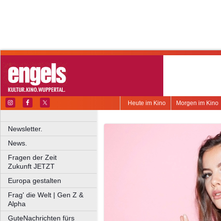
Heute im Kino
Morgen im Kino
Newsletter.
News.
Fragen der Zeit
Zukunft JETZT
Europa gestalten
Frag' die Welt | Gen Z &
Alpha
GuteNachrichten fürs