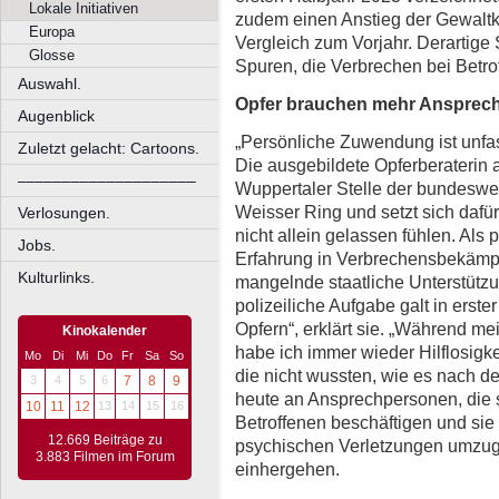
Lokale Initiativen
zudem einen Anstieg der Gewaltkr
Europa
Vergleich zum Vorjahr. Derartige
Glosse
Spuren, die Verbrechen bei Betro
Auswahl.
Opfer brauchen mehr Ansprech
Augenblick
„Persönliche Zuwendung ist unfass
Zuletzt gelacht: Cartoons.
Die ausgebildete Opferberaterin a
––––––––––––––––––––
Wuppertaler Stelle der bundeswe
Weisser Ring und setzt sich dafür
Verlosungen.
nicht allein gelassen fühlen. Als 
Jobs.
Erfahrung in Verbrechensbekämpf
Kulturlinks.
mangelnde staatliche Unterstützung
polizeiliche Aufgabe galt in erster
Opfern“, erklärt sie. „Während me
Kinokalender
habe ich immer wieder Hilflosigke
Mo
Di
Mi
Do
Fr
Sa
So
die nicht wussten, wie es nach der
3
4
5
6
7
8
9
heute an Ansprechpersonen, die 
10
11
12
13
14
15
16
Betroffenen beschäftigen und sie 
12.669 Beiträge zu
psychischen Verletzungen umzugeh
3.883 Filmen im Forum
einhergehen.