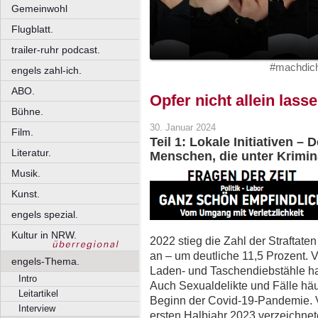
Gemeinwohl
Flugblatt.
trailer-ruhr podcast.
#machdich
engels zahl-ich.
ABO.
Opfer nicht allein lass
Bühne.
30. Januar 2024
Film.
Teil 1: Lokale Initiativen –
Literatur.
Menschen, die unter Krimina
Musik.
Kunst.
engels spezial.
Kultur in NRW.
2022 stieg die Zahl der Straftaten
an – um deutliche 11,5 Prozent.
engels-Thema.
Laden- und Taschendiebstähle ha
Intro
Auch Sexualdelikte und Fälle häu
Leitartikel
Beginn der Covid-19-Pandemie. 
Interview
ersten Halbjahr 2023 verzeichne