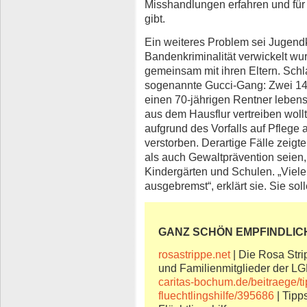
Misshandlungen erfahren und für 
gibt.
Ein weiteres Problem sei Jugendk
Bandenkriminalität verwickelt wur
gemeinsam mit ihren Eltern. Sch
sogenannte Gucci-Gang: Zwei 14-j
einen 70-jährigen Rentner lebens
aus dem Hausflur vertreiben woll
aufgrund des Vorfalls auf Pflege a
verstorben. Derartige Fälle zeigt
als auch Gewaltprävention seien,
Kindergärten und Schulen. „Viel
ausgebremst“, erklärt sie. Sie so
GANZ SCHÖN EMPFINDLIC
rosastrippe.net
| Die Rosa Stri
und Familienmitglieder der 
caritas-bochum.de/beitraege/ti
fluechtlingshilfe/395686
| Tipp