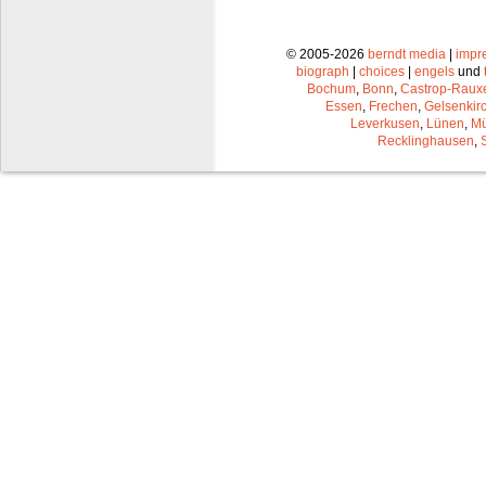
© 2005-2026
berndt media
|
impr
biograph
|
choices
|
engels
und
Bochum
,
Bonn
,
Castrop-Raux
Essen
,
Frechen
,
Gelsenkir
Leverkusen
,
Lünen
,
Mü
Recklinghausen
,