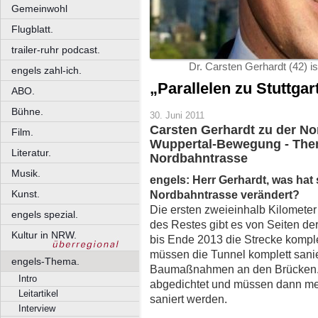
Gemeinwohl
Flugblatt.
trailer-ruhr podcast.
Dr. Carsten Gerhardt (42) 
engels zahl-ich.
„Parallelen zu Stuttgar
ABO.
Bühne.
30. Juni 2011
Carsten Gerhardt zu der No
Film.
Wuppertal-Bewegung - The
Literatur.
Nordbahntrasse
Musik.
engels: Herr Gerhardt, was hat 
Kunst.
Nordbahntrasse verändert?
Die ersten zweieinhalb Kilometer 
engels spezial.
des Restes gibt es von Seiten der 
Kultur in NRW.
bis Ende 2013 die Strecke komple
müssen die Tunnel komplett sanie
engels-Thema.
Baumaßnahmen an den Brücken. 
Intro
abgedichtet und müssen dann meh
Leitartikel
saniert werden.
Interview