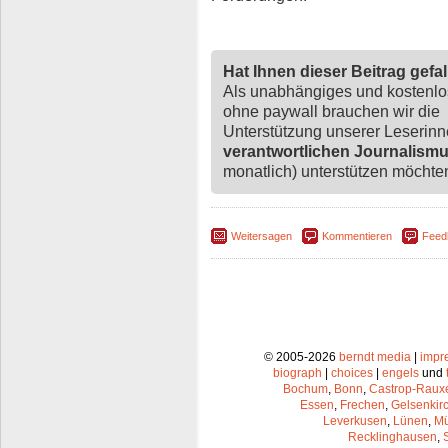
Hat Ihnen dieser Beitrag gefa
Als unabhängiges und kostenl
ohne paywall brauchen wir die
Unterstützung unserer Leserin
verantwortlichen Journalism
monatlich) unterstützen möchten,
Weitersagen
Kommentieren
Feed
© 2005-2026
berndt media
|
impr
biograph
|
choices
|
engels
und
Bochum
,
Bonn
,
Castrop-Raux
Essen
,
Frechen
,
Gelsenkir
Leverkusen
,
Lünen
,
Mü
Recklinghausen
,