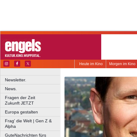
Heute im Kino
Morgen im Kino
Newsletter.
News.
Fragen der Zeit
Zukunft JETZT
Europa gestalten
Frag' die Welt | Gen Z &
Alpha
GuteNachrichten fürs