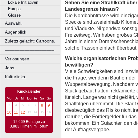
Sehen Sie eine Strahlkraft über
Lokale Initiativen
Landesgrenze hinaus?
Europa
Die Nordbahntrasse wird einzigar
Glosse
Strecke sind zweieinhalb Kilome
Auswahl.
und Viadukte. Nirgendwo sonst gi
Augenblick
Freizeitweg. Wir haben großes Gl
Jahre in einem Dornröschenschla
Zuletzt gelacht: Cartoons.
solche Trassen einfach überbaut.
––––––––––––––––––––
Welche organisatorischen Pro
Verlosungen.
bewältigen?
Jobs.
Viele Schwierigkeiten sind inzwi
Kulturlinks.
die Frage, wer denn Bauherr der T
Wuppertalbewegung. Nachdem wir
Stück gebaut hatten, reklamierte 
Kinokalender
für sich. Lange war nicht geklärt
Mo
Di
Mi
Do
Fr
Sa
So
Spätfolgen übernimmt. Die Stadt 
3
4
5
6
7
8
9
diesbezüglich das Risiko nicht t
10
11
12
13
14
15
16
darüber, die Fördergelder für das 
12.669 Beiträge zu
bekommen. Ein Gutachter, den die
3.883 Filmen im Forum
der Auftragsvergabe.