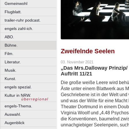
Gemeinwohl
Flugblatt.
trailer-ruhr podcast.
engels zahl-ich.
ABO.
Bühne.
Zweifelnde Seelen
Film.
Literatur.
03. November 2021
„Das Mrs.Dalloway Prinzip/
Musik.
Auftritt 11/21
Kunst.
Die große weiße Leere wird beh
engels spezial.
Äste unter einem Blattwerk aus 
Geschriebene ist in der Welt und
Kultur in NRW.
und was der Wille für eine Macht 
engels-Thema.
Theater Dortmund in einem Doubl
Virginia Woolf und „4.48 Psychos
Auswahl.
die Konventionen, baumelnd zwi
Augenblick
unnachgiebiger Seelenpein, such