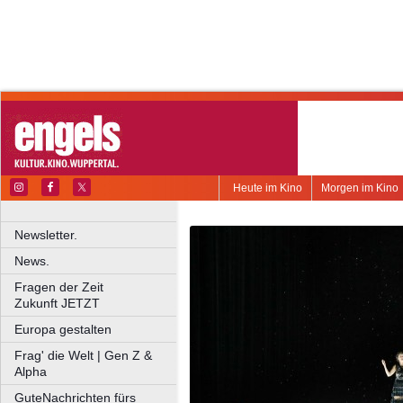
Heute im Kino
Morgen im Kino
Newsletter.
News.
Fragen der Zeit
Zukunft JETZT
Europa gestalten
Frag' die Welt | Gen Z &
Alpha
GuteNachrichten fürs