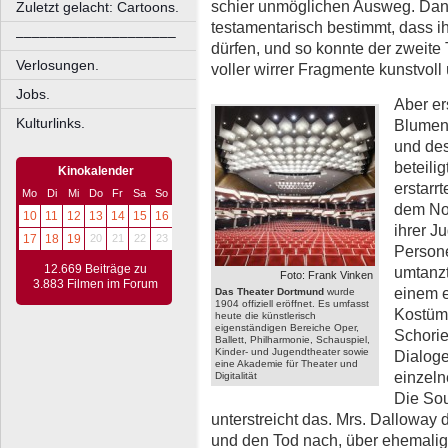
schier unmöglichen Ausweg. Dan
Zuletzt gelacht: Cartoons.
testamentarisch bestimmt, dass ih
––––––––––––––––––––
dürfen, und so konnte der zweite
Verlosungen.
voller wirrer Fragmente kunstvoll
Jobs.
Aber er
Kulturlinks.
Blumen
und des
beteili
Kinokalender
erstarr
Mo
Di
Mi
Do
Fr
Sa
So
dem No
10
11
12
13
14
15
16
ihrer J
17
18
19
20
21
22
23
Persone
12.669 Beiträge zu
umtanzt
Foto: Frank Vinken
3.883 Filmen im Forum
einem 
Das Theater Dortmund
wurde
1904 offiziell eröffnet. Es umfasst
Kostüme
heute die künstlerisch
eigenständigen Bereiche Oper,
Schorie
Ballett, Philharmonie, Schauspiel,
Kinder- und Jugendtheater sowie
Dialoge
eine Akademie für Theater und
einzeln
Digitalität
Die So
unterstreicht das. Mrs. Dalloway 
und den Tod nach, über ehemali