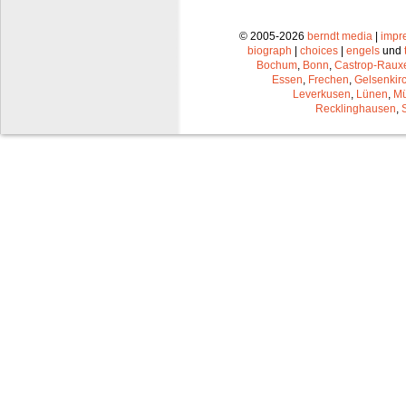
© 2005-2026
berndt media
|
impr
biograph
|
choices
|
engels
und
Bochum
,
Bonn
,
Castrop-Raux
Essen
,
Frechen
,
Gelsenkir
Leverkusen
,
Lünen
,
Mü
Recklinghausen
,