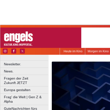
Heute im Kino
Morgen im Kino
Newsletter.
News.
Fragen der Zeit
Zukunft JETZT
Europa gestalten
Frag' die Welt | Gen Z &
Alpha
GuteNachrichten fürs