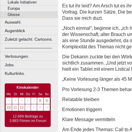
Lokale Initiativen
Es tut ihr leid? Am Arsch tut es ih
Europa
Vortrag. Die kurzen Sätze. Die 
Glosse
Dass sie mich duzt.
Auswahl.
„Noch einmal“, beginne ich, „ich h
Augenblick
der Wissenschaft, alter Brauch un
Zuletzt gelacht: Cartoons.
als eine Stunde ausgedehnt, da 
Komplexität des Themas nicht g
––––––––––––––––––––
Verlosungen.
Die Dekanin zuckte bei den Wörte
sichtlich zusammen. „Und jetzt von
Jobs.
hielt ein Tablet mit einem Listical
Kulturlinks.
„Keine Vorlesung länger als 45 M
Kinokalender
Pro Vorlesung 2-3 Themen beha
Mo
Di
Mi
Do
Fr
Sa
So
Relatable bleiben
3
4
5
6
7
8
9
10
11
12
13
14
15
16
Emotionen triggern
12.669 Beiträge zu
Klare Message vermitteln
3.883 Filmen im Forum
Am Ende jedes Themas: Call to Ac