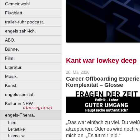
Gemeinwohl
Flugblatt.
trailer-ruhr podcast.
engels zahl-ich.
ABO.
Bühne.
Film.
Kant war lowkey deep
Literatur.
28. Mai 2026
Musik.
Career Offboarding Experie
Komplexität – Glosse
Kunst.
engels spezial.
Kultur in NRW.
engels-Thema.
„Das war einfach zu viel. Du wei
Intro
akzeptieren. Oder es wird noch v
Leitartikel
mich an. „Es tut mir leid.“
Interview