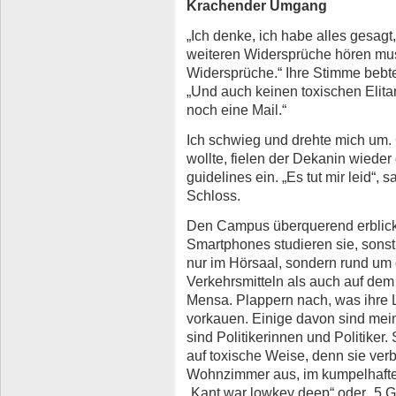
Krachender Umgang
„Ich denke, ich habe alles gesagt,
weiteren Widersprüche hören mus
Widersprüche.“ Ihre Stimme bebte 
„Und auch keinen toxischen Elita
noch eine Mail.“
Ich schwieg und drehte mich um. 
wollte, fielen der Dekanin wieder
guidelines ein. „Es tut mir leid“, s
Schloss.
Den Campus überquerend erblicke 
Smartphones studieren sie, sonst 
nur im Hörsaal, sondern rund um d
Verkehrsmitteln als auch auf d
Mensa. Plappern nach, was ihre L
vorkauen. Einige davon sind mei
sind Politikerinnen und Politiker. 
auf toxische Weise, denn sie ver
Wohnzimmer aus, im kumpelhafte
„Kant war lowkey deep“ oder „5 