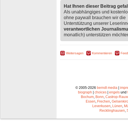
Hat Ihnen dieser Beitrag gefa
Als unabhängiges und kostenl
ohne paywall brauchen wir die
Unterstützung unserer Leserin
verantwortlichen Journalism
monatlich) unterstützen möchten,
Weitersagen
Kommentieren
Feed
© 2005-2026
berndt media
|
impr
biograph
|
choices
|
engels
und
Bochum
,
Bonn
,
Castrop-Raux
Essen
,
Frechen
,
Gelsenkir
Leverkusen
,
Lünen
,
Mü
Recklinghausen
,