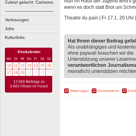
Nun im Haus der Jugend wird's ge
Zuletzt gelacht: Cartoons.
wenn es doch statt Brot um Schm
––––––––––––––––––––
Theatre du pain | Fr 17.1. 20 Uhr
Verlosungen.
Jobs.
Kulturlinks.
Hat Ihnen dieser Beitrag gefa
Als unabhängiges und kostenl
Kinokalender
ohne paywall brauchen wir die
Unterstützung unserer Leserin
Mo
Di
Mi
Do
Fr
Sa
So
verantwortlichen Journalism
10
11
12
13
14
15
16
monatlich) unterstützen möchten,
17
18
19
20
21
22
23
12.669 Beiträge zu
3.883 Filmen im Forum
Weitersagen
Kommentieren
Feed