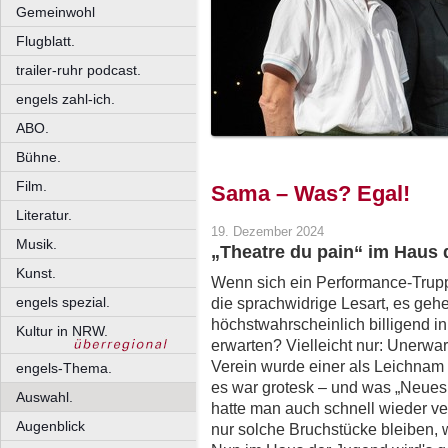
Gemeinwohl
Flugblatt.
trailer-ruhr podcast.
engels zahl-ich.
ABO.
Bühne.
Film.
Sama – Was? Egal!
Literatur.
19. Dezember 2024
Musik.
„Theatre du pain“ im Haus
Kunst.
Wenn sich ein Performance-Trupp
engels spezial.
die sprachwidrige Lesart, es geh
höchstwahrscheinlich billigend i
Kultur in NRW.
erwarten? Vielleicht nur: Unerwart
Verein wurde einer als Leichnam 
engels-Thema.
es war grotesk – und was „Neues
Auswahl.
hatte man auch schnell wieder v
Augenblick
nur solche Bruchstücke bleiben, 