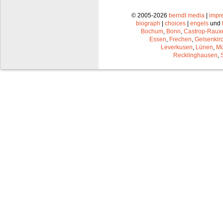
© 2005-2026
berndt media
|
impr
biograph
|
choices
|
engels
und
Bochum
,
Bonn
,
Castrop-Raux
Essen
,
Frechen
,
Gelsenkir
Leverkusen
,
Lünen
,
Mü
Recklinghausen
,