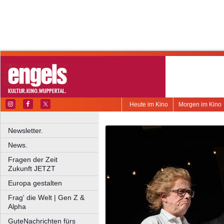
Heute im Kino
Morgen im Kino
Newsletter.
News.
Fragen der Zeit
Zukunft JETZT
Europa gestalten
Frag' die Welt | Gen Z &
Alpha
GuteNachrichten fürs