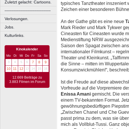
Zuletzt gelacht: Cartoons.
typisches Tanztheater inszeniert
Zeichen einer besonderen Bühne
––––––––––––––––––––
Verlosungen.
An der Gathe gibt es eine neue
T
Jobs.
Mark Rieder und Mark Tykwer ge
Cineasten für Cineasten wurde m
Kulturlinks.
Medienstiftung NRW ausgezeichne
Saison den Spagat zwischen ans
Kinokalender
internationaler Filmkunst – regel
Mo
Di
Mi
Do
Fr
Sa
So
Theater und Kleinkunst. „Talflimm
3
4
5
6
7
8
9
die Sinne – mitten im Wuppertale
10
11
12
13
14
15
16
Konsumzwickmühlen!“, beschreibe
12.669 Beiträge zu
Ist die Freude auf diese abwechsl
3.883 Filmen im Forum
Vorfreude auf die Vorpremiere 
Enissa Amani
gemischt. Die vers
einem TV-bekannten Format. Jetzt
gewöhnungsbedürftigen Piepstim
„Zwischen Chanel und Che Guevar
passt prima zu dem, was sie über 
mich als Vollblut-Tussi. Ganz obj