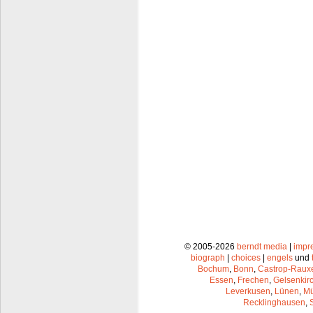
© 2005-2026
berndt media
|
impr
biograph
|
choices
|
engels
und
Bochum
,
Bonn
,
Castrop-Raux
Essen
,
Frechen
,
Gelsenkir
Leverkusen
,
Lünen
,
Mü
Recklinghausen
,