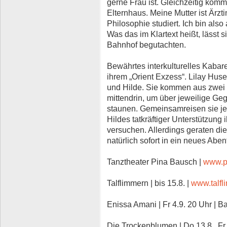
gerne Frau ist. Gleichzeitig kom
Elternhaus. Meine Mutter ist Ärzti
Philosophie studiert. Ich bin al
Was das im Klartext heißt, läss
Bahnhof begutachten.
Bewährtes interkulturelles Kabare
ihrem „Orient Exzess“. Lilay Hus
und Hilde. Sie kommen aus zwei W
mittendrin, um über jeweilige Ge
staunen. Gemeinsamreisen sie jetz
Hildes tatkräftiger Unterstützung
versuchen. Allerdings geraten di
natürlich sofort in ein neues Aben
Tanztheater Pina Bausch |
www.p
Talflimmern | bis 15.8. |
www.talfl
Enissa Amani | Fr 4.9. 20 Uhr | 
Die Trockenblumen | Do 13.8., Fr