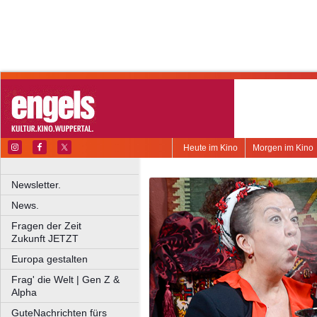
Heute im Kino
Morgen im Kino
Newsletter.
News.
Fragen der Zeit
Zukunft JETZT
Europa gestalten
Frag' die Welt | Gen Z &
Alpha
GuteNachrichten fürs