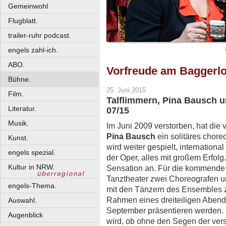
Gemeinwohl
Flugblatt.
trailer-ruhr podcast.
engels zahl-ich.
ABO.
Vorfreude am Baggerl
Bühne.
25. Juni 2015
Film.
Talflimmern, Pina Bausch 
Literatur.
07/15
Musik.
Im Juni 2009 verstorben, hat die 
Pina Bausch
ein solitäres chore
Kunst.
wird weiter gespielt, internation
engels spezial.
der Oper, alles mit großem Erfolg
Kultur in NRW.
Sensation an. Für die kommende 
Tanztheater zwei Choreografen 
engels-Thema.
mit den Tänzern des Ensembles zu
Rahmen eines dreiteiligen Abends
Auswahl.
September präsentieren werden. 
Augenblick
wird, ob ohne den Segen der ver