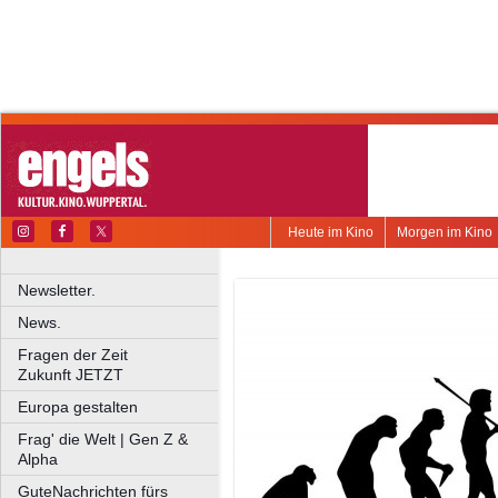
Heute im Kino
Morgen im Kino
Newsletter.
News.
Fragen der Zeit
Zukunft JETZT
Europa gestalten
Frag' die Welt | Gen Z &
Alpha
GuteNachrichten fürs