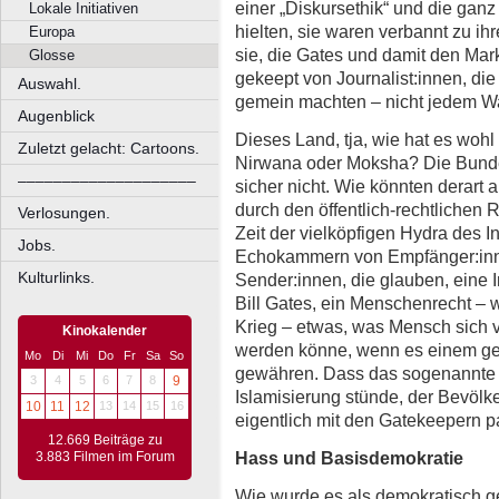
einer „Diskursethik“ und die ganz
Lokale Initiativen
hielten, sie waren verbannt zu 
Europa
sie, die Gates und damit den Mar
Glosse
gekeept von Journalist:innen, di
Auswahl.
gemein machten – nicht jedem Wa
Augenblick
Dieses Land, tja, wie hat es woh
Zuletzt gelacht: Cartoons.
Nirwana oder Moksha? Die Bunde
––––––––––––––––––––
sicher nicht. Wie könnten derart 
durch den öffentlich-rechtlichen 
Verlosungen.
Zeit der vielköpfigen Hydra des I
Jobs.
Echokammern von Empfänger:inn
Kulturlinks.
Sender:innen, die glauben, eine I
Bill Gates, ein Menschenrecht – 
Krieg – etwas, was Mensch sich
Kinokalender
werden könne, wenn es einem ger
Mo
Di
Mi
Do
Fr
Sa
So
gewähren. Dass das sogenannte 
3
4
5
6
7
8
9
Islamisierung stünde, der Bevöl
10
11
12
13
14
15
16
eigentlich mit den Gatekeepern p
12.669 Beiträge zu
Hass und
Basisdemokratie
3.883 Filmen im Forum
Wie wurde es als demokratisch ge