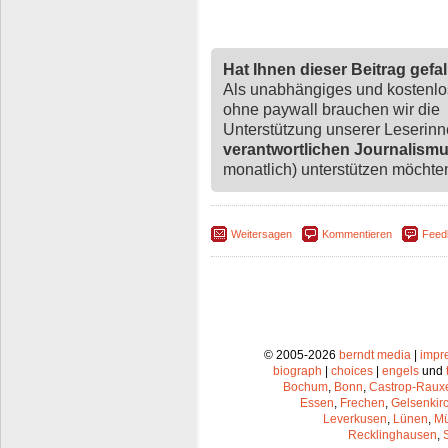
Hat Ihnen dieser Beitrag gefa
Als unabhängiges und kostenl
ohne paywall brauchen wir die
Unterstützung unserer Leserin
verantwortlichen Journalism
monatlich) unterstützen möchten,
Weitersagen
Kommentieren
Feed
© 2005-2026
berndt media
|
impr
biograph
|
choices
|
engels
und
Bochum
,
Bonn
,
Castrop-Raux
Essen
,
Frechen
,
Gelsenkir
Leverkusen
,
Lünen
,
Mü
Recklinghausen
,