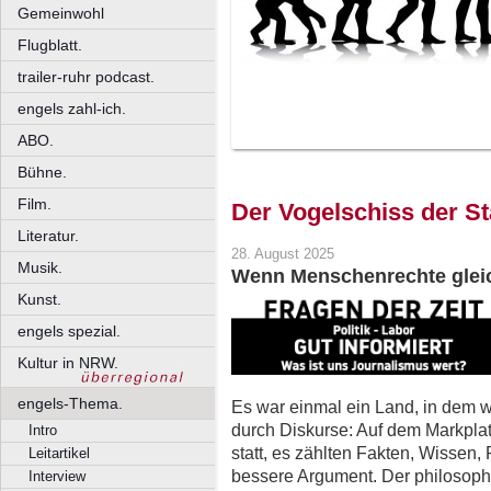
Gemeinwohl
Flugblatt.
trailer-ruhr podcast.
engels zahl-ich.
ABO.
Bühne.
Film.
Der Vogelschiss der 
Literatur.
28. August 2025
Musik.
Wenn Menschenrechte gleic
Kunst.
engels spezial.
Kultur in NRW.
engels-Thema.
Es war einmal ein Land, in dem w
durch Diskurse: Auf dem Markplatz
Intro
statt, es zählten Fakten, Wissen,
Leitartikel
bessere Argument. Der philosophi
Interview