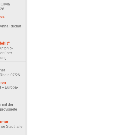
Olivia
/26
des
n Anna Ruchat
ehlt“
Antonio-
ler über
rung
lner
 Rhein 07/26
hen
l – Europa-
 mit der
rovisierte
mmer
cher Stadthalle