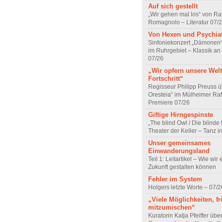
Auf sich gestellt
„Wir gehen mal los“ von Raf
Romagnolo – Literatur 07/
Von Hexen und Psychia
Sinfoniekonzert „Dämonen“
im Ruhrgebiet – Klassik an
07/26
„Wir opfern unsere Welt
Fortschritt“
Regisseur Philipp Preuss ü
Oresteia“ im Mülheimer Raf
Premiere 07/26
Giftige Hirngespinste
„The blind Owl / Die blinde
Theater der Keller – Tanz 
Unser gemeinsames
Einwanderungsland
Teil 1: Leitartikel – Wie wir 
Zukunft gestalten können
Fehler im System
Holgers letzte Worte – 07/2
„Viele Möglichkeiten, fr
mitzumischen“
Kuratorin Katja Pfeiffer übe