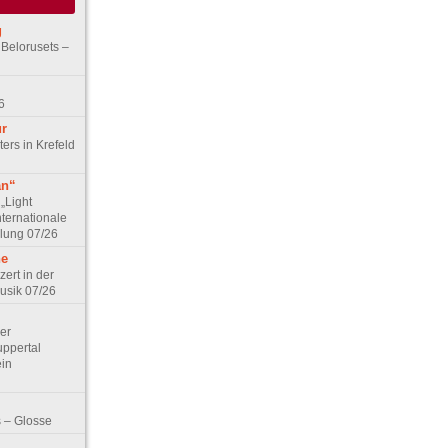
g
 Belorusets –
6
ur
ers in Krefeld
an“
„Light
nternationale
lung 07/26
he
zert in der
Musik 07/26
Der
ppertal
ein
 – Glosse