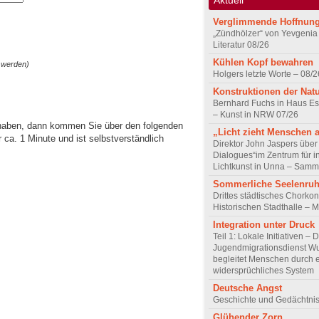
Verglimmende Hoffnun
„Zündhölzer“ von Yevgenia
Literatur 08/26
Kühlen Kopf bewahren
 werden)
Holgers letzte Worte – 08/2
Konstruktionen der Nat
Bernhard Fuchs in Haus Est
– Kunst in NRW 07/26
 haben, dann kommen Sie über den folgenden
„Licht zieht Menschen 
ca. 1 Minute und ist selbstverständlich
Direktor John Jaspers über 
Dialogues“im Zentrum für i
Lichtkunst in Unna – Samm
Sommerliche Seelenru
Drittes städtisches Chorkon
Historischen Stadthalle – 
Integration unter Druck
Teil 1: Lokale Initiativen – 
Jugendmigrationsdienst Wu
begleitet Menschen durch 
widersprüchliches System
Deutsche Angst
Geschichte und Gedächtnis
Glühender Zorn