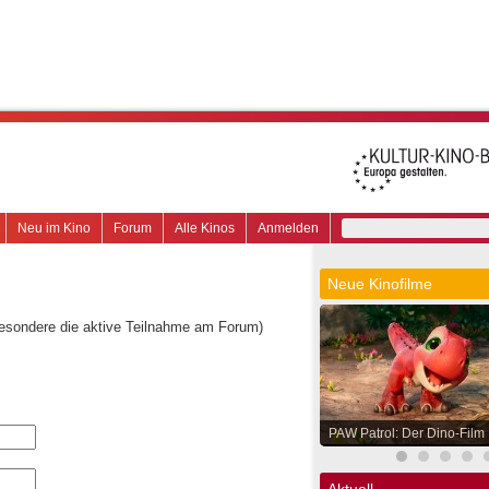
Neu im Kino
Forum
Alle Kinos
Anmelden
Neue Kinofilme
besondere die aktive Teilnahme am Forum)
PAW Patrol: Der Dino-Film
Aktuell