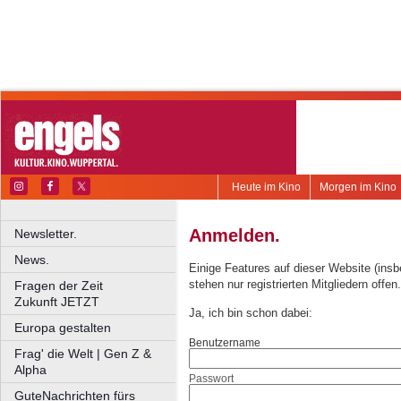
Heute im Kino
Morgen im Kino
Anmelden.
Newsletter.
News.
Einige Features auf dieser Website (ins
stehen nur registrierten Mitgliedern offen.
Fragen der Zeit
Zukunft JETZT
Ja, ich bin schon dabei:
Europa gestalten
Benutzername
Frag' die Welt | Gen Z &
Alpha
Passwort
GuteNachrichten fürs