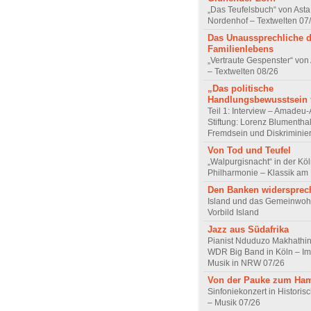
„Das Teufelsbuch“ von Asta 
Nordenhof – Textwelten 07
Das Unaussprechliche 
Familienlebens
„Vertraute Gespenster“ vo
– Textwelten 08/26
„Das politische
Handlungsbewusstsein f
Teil 1: Interview – Amadeu-
Stiftung: Lorenz Blumentha
Fremdsein und Diskriminie
Von Tod und Teufel
„Walpurgisnacht“ in der Kö
Philharmonie – Klassik am
Den Banken widersprec
Island und das Gemeinwoh
Vorbild Island
Jazz aus Südafrika
Pianist Nduduzo Makhathini
WDR Big Band in Köln – Imp
Musik in NRW 07/26
Von der Pauke zum Ha
Sinfoniekonzert in Historis
– Musik 07/26