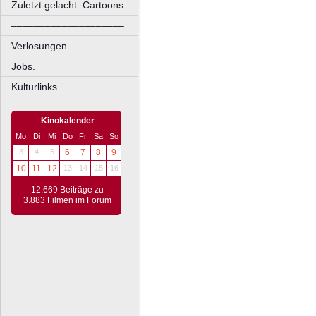
Zuletzt gelacht: Cartoons.
––––––––––––––––––––
Verlosungen.
Jobs.
Kulturlinks.
Kinokalender
Mo
Di
Mi
Do
Fr
Sa
So
3
4
5
6
7
8
9
10
11
12
13
14
15
16
12.669 Beiträge zu
3.883 Filmen im Forum