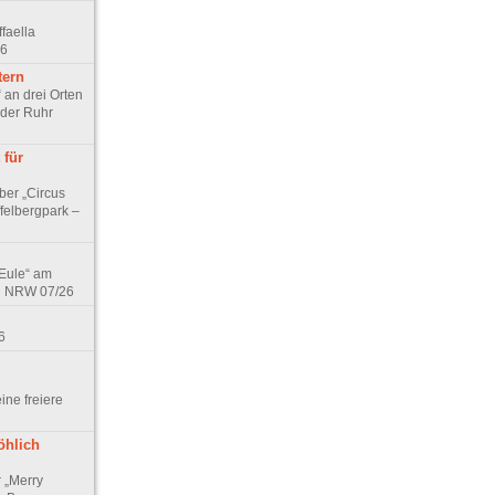
faella
26
tern
 an drei Orten
 der Ruhr
 für
ber „Circus
felbergpark –
 Eule“ am
in NRW 07/26
6
eine freiere
öhlich
r „Merry