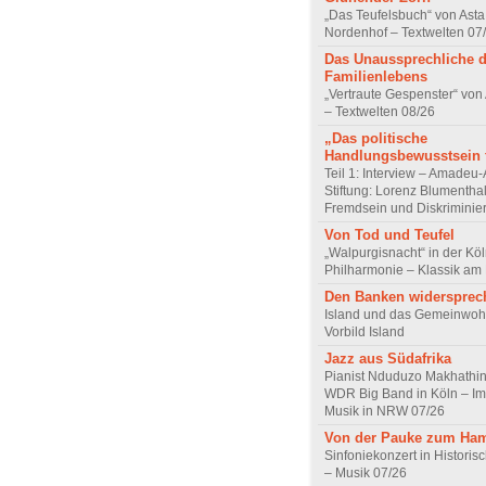
„Das Teufelsbuch“ von Asta 
Nordenhof – Textwelten 07
Das Unaussprechliche 
Familienlebens
„Vertraute Gespenster“ vo
– Textwelten 08/26
„Das politische
Handlungsbewusstsein f
Teil 1: Interview – Amadeu-
Stiftung: Lorenz Blumentha
Fremdsein und Diskriminie
Von Tod und Teufel
„Walpurgisnacht“ in der Kö
Philharmonie – Klassik am
Den Banken widersprec
Island und das Gemeinwoh
Vorbild Island
Jazz aus Südafrika
Pianist Nduduzo Makhathini
WDR Big Band in Köln – Imp
Musik in NRW 07/26
Von der Pauke zum Ha
Sinfoniekonzert in Historis
– Musik 07/26