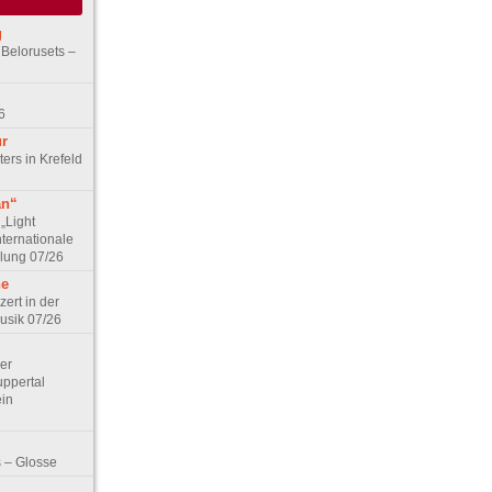
g
 Belorusets –
6
ur
ers in Krefeld
an“
„Light
nternationale
lung 07/26
he
zert in der
Musik 07/26
Der
ppertal
ein
 – Glosse