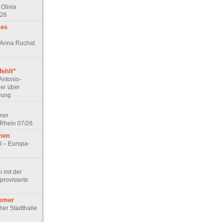
Olivia
/26
des
n Anna Ruchat
ehlt“
Antonio-
ler über
rung
lner
 Rhein 07/26
hen
l – Europa-
 mit der
rovisierte
mmer
cher Stadthalle