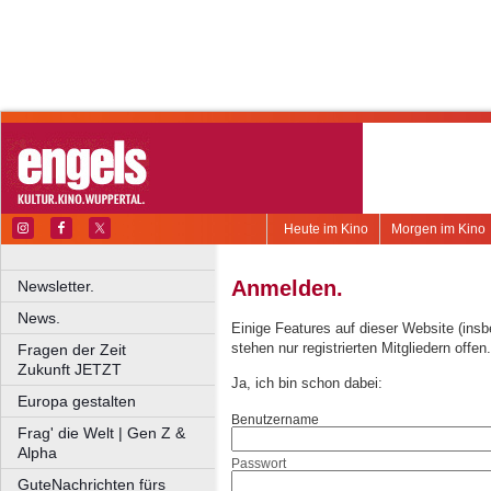
Heute im Kino
Morgen im Kino
Anmelden.
Newsletter.
News.
Einige Features auf dieser Website (ins
stehen nur registrierten Mitgliedern offen.
Fragen der Zeit
Zukunft JETZT
Ja, ich bin schon dabei:
Europa gestalten
Benutzername
Frag' die Welt | Gen Z &
Alpha
Passwort
GuteNachrichten fürs