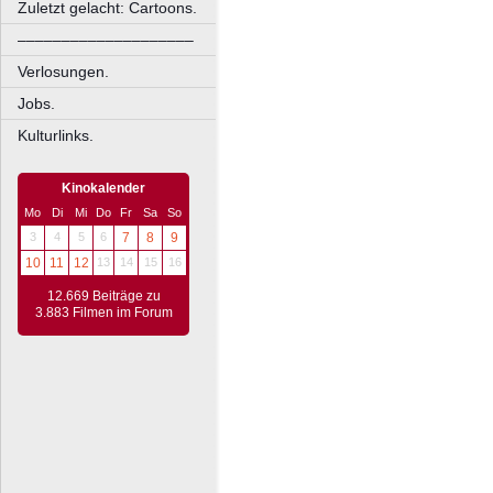
Zuletzt gelacht: Cartoons.
––––––––––––––––––––
Verlosungen.
Jobs.
Kulturlinks.
Kinokalender
Mo
Di
Mi
Do
Fr
Sa
So
3
4
5
6
7
8
9
10
11
12
13
14
15
16
12.669 Beiträge zu
3.883 Filmen im Forum