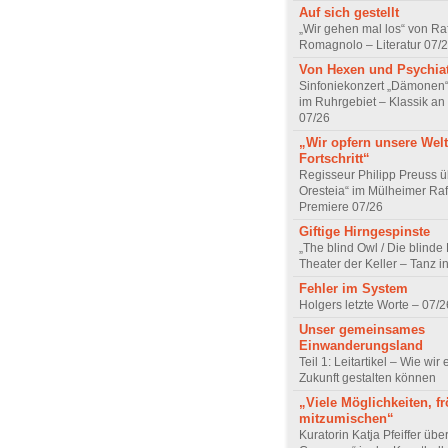
Auf sich gestellt
„Wir gehen mal los“ von Raf
Romagnolo – Literatur 07/
Von Hexen und Psychia
Sinfoniekonzert „Dämonen“
im Ruhrgebiet – Klassik an
07/26
„Wir opfern unsere Welt
Fortschritt“
Regisseur Philipp Preuss ü
Oresteia“ im Mülheimer Raf
Premiere 07/26
Giftige Hirngespinste
„The blind Owl / Die blinde
Theater der Keller – Tanz 
Fehler im System
Holgers letzte Worte – 07/2
Unser gemeinsames
Einwanderungsland
Teil 1: Leitartikel – Wie wir 
Zukunft gestalten können
„Viele Möglichkeiten, fr
mitzumischen“
Kuratorin Katja Pfeiffer übe