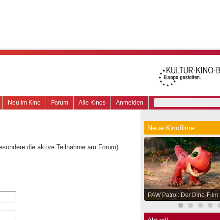
Neu im Kino
Forum
Alle Kinos
Anmelden
Neue Kinofilme
besondere die aktive Teilnahme am Forum)
PAW Patrol: Der Dino-Film
Aktuell