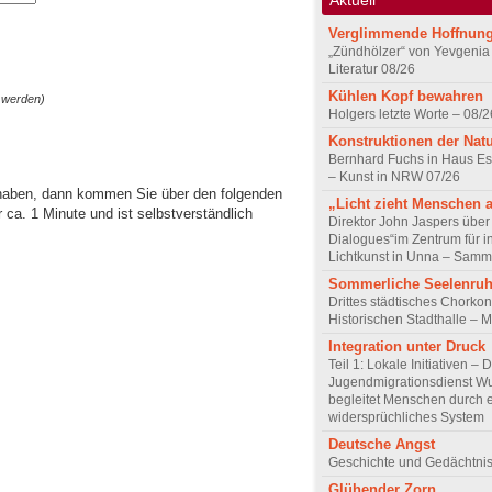
Verglimmende Hoffnun
„Zündhölzer“ von Yevgenia
Literatur 08/26
Kühlen Kopf bewahren
 werden)
Holgers letzte Worte – 08/2
Konstruktionen der Nat
Bernhard Fuchs in Haus Est
– Kunst in NRW 07/26
 haben, dann kommen Sie über den folgenden
„Licht zieht Menschen 
ca. 1 Minute und ist selbstverständlich
Direktor John Jaspers über 
Dialogues“im Zentrum für i
Lichtkunst in Unna – Samm
Sommerliche Seelenru
Drittes städtisches Chorkon
Historischen Stadthalle – 
Integration unter Druck
Teil 1: Lokale Initiativen – 
Jugendmigrationsdienst Wu
begleitet Menschen durch 
widersprüchliches System
Deutsche Angst
Geschichte und Gedächtnis
Glühender Zorn