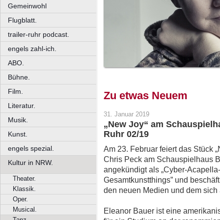
Gemeinwohl
Flugblatt.
trailer-ruhr podcast.
engels zahl-ich.
ABO.
Bühne.
Film.
Zu etwas Neuem
Literatur.
31. Januar 2019
Musik.
„New Joy“ am Schauspielh
Ruhr 02/19
Kunst.
engels spezial.
Am 23. Februar feiert das Stück
Chris Peck am Schauspielhaus B
Kultur in NRW.
angekündigt als „Cyber-Acapella
Theater.
Gesamtkunstthings” und beschäfti
Klassik.
den neuen Medien und dem sich ä
Oper.
Musical.
Eleanor Bauer ist eine amerikani
Tanz.