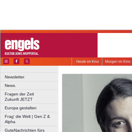
Heute im Kino
Morgen im Kino
Newsletter.
News.
Fragen der Zeit
Zukunft JETZT
Europa gestalten
Frag' die Welt | Gen Z &
Alpha
GuteNachrichten fürs