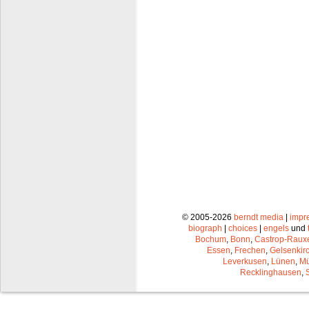
© 2005-2026
berndt media
|
impr
biograph
|
choices
|
engels
und
Bochum
,
Bonn
,
Castrop-Raux
Essen
,
Frechen
,
Gelsenkir
Leverkusen
,
Lünen
,
Mü
Recklinghausen
,