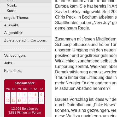
für ein Studium an der renommier
Musik.
Europa kam. Sie hat bereits in A
Kunst.
Xavier LeRoy mitgewirkt. Seit 20
Chris Peck. In Bochum arbeiten s
engels-Thema.
Stadttheater, haben „New Joy“ g
Auswahl.
gemeinsam Regie.
Augenblick
Zusammen mit festen Mitglieder
Zuletzt gelacht: Cartoons.
Schauspielhauses und freien Tänz
––––––––––––––––––––
unserem Umgang mit den neuen Te
positiver und angstfreier gefund
Verlosungen.
Wirklichkeit zunehmend selbst, 
Jobs.
Empörung zentral. Wie kann aber 
Kulturlinks.
Demokratisierung genutzt werden?
Traum hinter der Erfindung des I
mehr Neugier für den anderen u
Kinokalender
Misstrauen Abstand nehmen?
Mo
Di
Mi
Do
Fr
Sa
So
3
4
5
6
7
8
9
Bauers Vorschlag ist, dass wir d
10
11
12
13
14
15
16
durch Datenflut und „Fake News“
12.669 Beiträge zu
können. Wir sind gezwungen, viel
3.883 Filmen im Forum
diese Welt zu navigieren, um ein