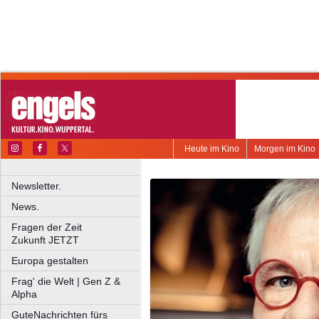
Heute im Kino
Morgen im Kino
Newsletter.
News.
Fragen der Zeit
Zukunft JETZT
Europa gestalten
Frag' die Welt | Gen Z &
Alpha
GuteNachrichten fürs