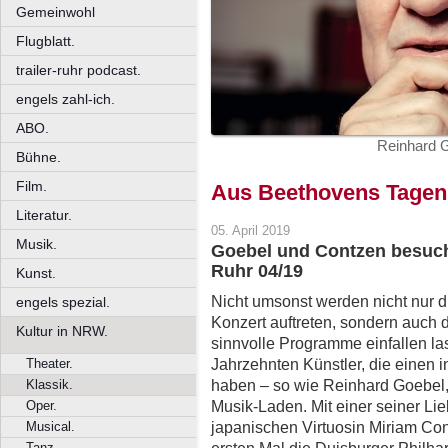
Gemeinwohl
Flugblatt.
trailer-ruhr podcast.
engels zahl-ich.
ABO.
Reinhard G
Bühne.
Film.
Aus Beethovens Tagen
Literatur.
05. April 2019
Musik.
Goebel und Contzen besuch
Ruhr 04/19
Kunst.
Nicht umsonst werden nicht nur d
engels spezial.
Konzert auftreten, sondern auch 
Kultur in NRW.
sinnvolle Programme einfallen la
Jahrzehnten Künstler, die einen in
Theater.
haben – so wie Reinhard Goebel, 
Klassik.
Musik-Laden. Mit einer seiner Lie
Oper.
japanischen Virtuosin Miriam Cont
Musical.
Tanz.