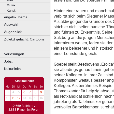
ersten Mal die Duisburger Philha
Musik.
Hinter einer rauen und manchmal
Kunst.
verbirgt sich beim Siegener Maes
engels-Thema.
Als aktiv geigender Gründer des 
Auswahl.
strich er nicht selten harsche Tön
Augenblick
und führten zu Erkenntnis. Seine 
Salzburg an die jungen Menschen
Zuletzt gelacht: Cartoons.
informieren wollen, laden sie de
––––––––––––––––––––
ein sehr belesener und historisch
einer Lehrstunde gleich.
Verlosungen.
Jobs.
Goebel stellt Beethovens „Eroica
Kulturlinks.
sie allerdings genau hinein gehö
seiner Kollegen. In ihrer Zeit s
Komponisten weitaus besser ang
Kinokalender
Kollegen. Als berühmtes Beispiel 
Mo
Di
Mi
Do
Fr
Sa
So
Thomaskantor für Leipzig absolu
3
4
5
6
7
8
9
als Notkandidat schließlich nach
10
11
12
13
14
15
16
jahrelang als Tafelmusiker gehan
12.669 Beiträge zu
wertvoller Barockkomponist rehabil
3.883 Filmen im Forum