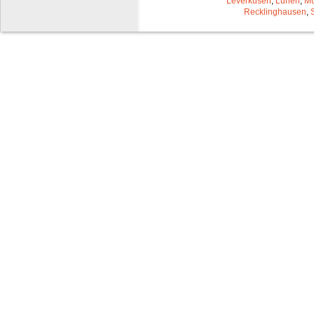
Leverkusen
,
Lünen
,
Mü
Recklinghausen
,