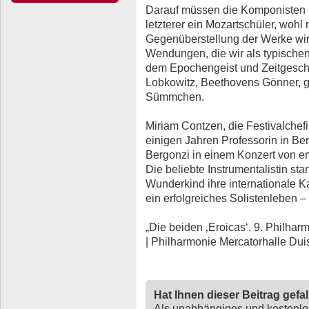
Darauf müssen die Komponisten 
letzterer ein Mozartschüler, wohl 
Gegenüberstellung der Werke wird
Wendungen, die wir als typische
dem Epochengeist und Zeitgesch
Lobkowitz, Beethovens Gönner, 
Sümmchen.
Miriam Contzen, die Festivalche
einigen Jahren Professorin in Ber
Bergonzi in einem Konzert von e
Die beliebte Instrumentalistin star
Wunderkind ihre internationale K
ein erfolgreiches Solistenleben – 
„Die beiden ‚Eroicas‘. 9. Philharm
| Philharmonie Mercatorhalle Dui
Hat Ihnen dieser Beitrag gefa
Als unabhängiges und kostenl