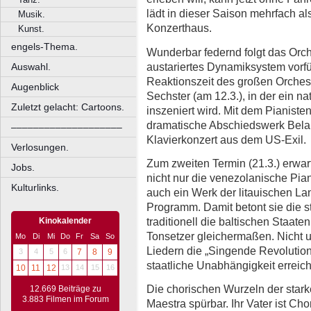
lädt in dieser Saison mehrfach al
Musik.
Konzerthaus.
Kunst.
engels-Thema.
Wunderbar federnd folgt das Orche
austariertes Dynamiksystem vorfü
Auswahl.
Reaktionszeit des großen Orchest
Augenblick
Sechster (am 12.3.), in der ein na
Zuletzt gelacht: Cartoons.
inszeniert wird. Mit dem Pianiste
dramatische Abschiedswerk Bela Ba
––––––––––––––––––––
Klavierkonzert aus dem US-Exil.
Verlosungen.
Zum zweiten Termin (21.3.) erwart
Jobs.
nicht nur die venezolanische Pian
Kulturlinks.
auch ein Werk der litauischen La
Programm. Damit betont sie die s
traditionell die baltischen Staate
Kinokalender
Tonsetzer gleichermaßen. Nicht u
Mo
Di
Mi
Do
Fr
Sa
So
Liedern die „Singende Revolution
3
4
5
6
7
8
9
staatliche Unabhängigkeit erreich
10
11
12
13
14
15
16
Die chorischen Wurzeln der stark
12.669 Beiträge zu
3.883 Filmen im Forum
Maestra spürbar. Ihr Vater ist Cho