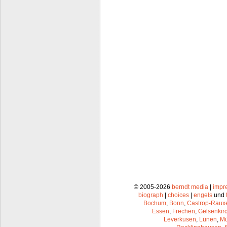
© 2005-2026
berndt media
|
impr
biograph
|
choices
|
engels
und
Bochum
,
Bonn
,
Castrop-Raux
Essen
,
Frechen
,
Gelsenkir
Leverkusen
,
Lünen
,
Mü