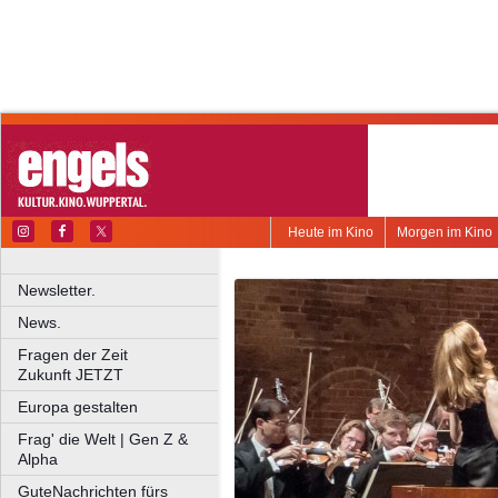
Heute im Kino
Morgen im Kino
Newsletter.
News.
Fragen der Zeit
Zukunft JETZT
Europa gestalten
Frag' die Welt | Gen Z &
Alpha
GuteNachrichten fürs