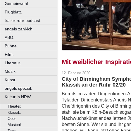
Gemeinwohl
Flugblatt.
trailer-ruhr podcast.
engels zahl-ich.
ABO.
Bühne.
Film.
Mit weiblicher Inspirat
Literatur.
Musik.
12. Februar 2020
City of Birmingham Sympho
Kunst.
Klassik an der Ruhr 02/20
engels spezial.
Bereits im zarten Dirigentinnen-Al
Kultur in NRW.
Tyla den Dirigentenstars Andris 
Chefdirigentin des City of Birmi
Theater.
stahl sie beim Köln-Besuch soga
Klassik.
Nachwuchskünstler des letzten Ja
Oper.
besten Sinne. Wer sie und ihr g
Musical.
erleben will, kann jetzt ohne Fähr
Tanz.