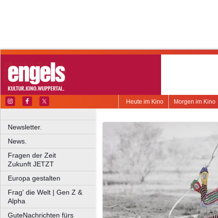
Heute im Kino
Morgen im Kino
Newsletter.
News.
Fragen der Zeit
Zukunft JETZT
Europa gestalten
Frag' die Welt | Gen Z &
Alpha
GuteNachrichten fürs