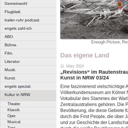
Gemeinwohl
Flugblatt.
trailer-ruhr podcast.
engels zahl-ich.
ABO.
Enough Picture, Res
Bühne.
Film.
Das eigene Land
Literatur.
11. März 2024
Musik.
„Revisions“ im Rautenstra
Kunst in NRW 03/24
Kunst.
Eine faszinierend vielschichtige 
engels spezial.
Völkerkundemuseum am Kölner Neu
Kultur in NRW.
Vokabular des Stammes der Warlp
Theater.
Zentralaustraliens gehören. Die 
Klassik.
Bevölkerung, die diese Gebiete für
Oper.
durch die First People, die über 
Musical.
und zur Geschichte der Landscha
Tanz.