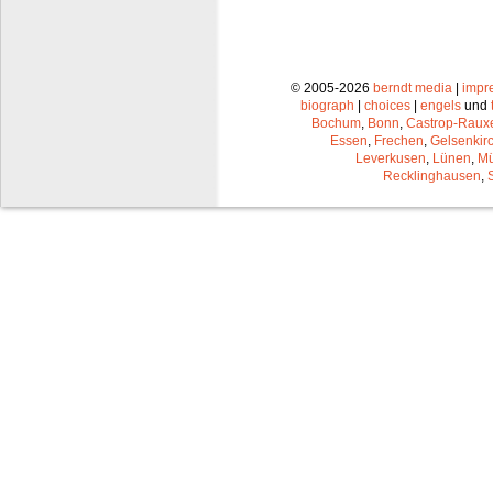
© 2005-2026
berndt media
|
impr
biograph
|
choices
|
engels
und
Bochum
,
Bonn
,
Castrop-Raux
Essen
,
Frechen
,
Gelsenkir
Leverkusen
,
Lünen
,
Mü
Recklinghausen
,