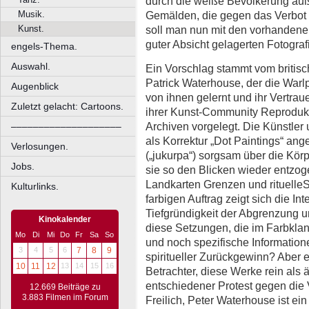
durch die weiße Bevölkerung äuße
Musik.
Gemälden, die gegen das Verbot 
Kunst.
soll man nun mit den vorhandene
guter Absicht gelagerten Fotogr
engels-Thema.
Auswahl.
Ein Vorschlag stammt vom britis
Patrick Waterhouse, der die Warlp
Augenblick
von ihnen gelernt und ihr Vertraue
Zuletzt gelacht: Cartoons.
ihrer Kunst-Community Reprodukt
Archiven vorgelegt. Die Künstler
––––––––––––––––––––
als Korrektur „Dot Paintings“ ange
Verlosungen.
(„jukurpa“) sorgsam über die Körp
Jobs.
sie so den Blicken wieder entzoge
Landkarten Grenzen und rituelleSt
Kulturlinks.
farbigen Auftrag zeigt sich die In
Tiefgründigkeit der Abgrenzung 
Kinokalender
diese Setzungen, die im Farbklang
Mo
Di
Mi
Do
Fr
Sa
So
und noch spezifische Informatione
3
4
5
6
7
8
9
spiritueller Zurückgewinn? Aber 
10
11
12
13
14
15
16
Betrachter, diese Werke rein als ä
entschiedener Protest gegen die
12.669 Beiträge zu
3.883 Filmen im Forum
Freilich, Peter Waterhouse ist ein