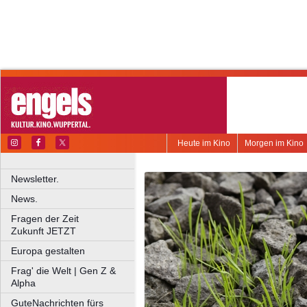
Heute im Kino
Morgen im Kino
Newsletter.
News.
Fragen der Zeit
Zukunft JETZT
Europa gestalten
Frag' die Welt | Gen Z &
Alpha
GuteNachrichten fürs