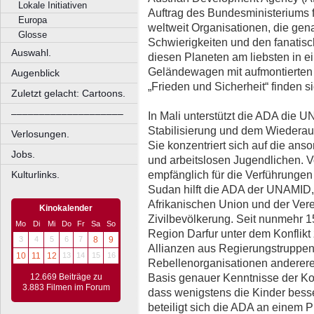
Lokale Initiativen
Auftrag des Bundesministeriums f
Europa
weltweit Organisationen, die gena
Glosse
Schwierigkeiten und den fanatisc
Auswahl.
diesen Planeten am liebsten in e
Geländewagen mit aufmontierten
Augenblick
„Frieden und Sicherheit“ finden si
Zuletzt gelacht: Cartoons.
––––––––––––––––––––
In Mali unterstützt die ADA die
Stabilisierung und dem Wiederau
Verlosungen.
Sie konzentriert sich auf die an
Jobs.
und arbeitslosen Jugendlichen. V
empfänglich für die Verführungen 
Kulturlinks.
Sudan hilft die ADA der UNAMID
Afrikanischen Union und der Ver
Kinokalender
Zivilbevölkerung. Seit nunmehr 
Mo
Di
Mi
Do
Fr
Sa
So
Region Darfur unter dem Konflikt
3
4
5
6
7
8
9
Allianzen aus Regierungstruppen 
10
11
12
13
14
15
16
Rebellenorganisationen anderere
Basis genauer Kenntnisse der Kon
12.669 Beiträge zu
3.883 Filmen im Forum
dass wenigstens die Kinder besse
beteiligt sich die ADA an einem P