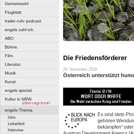
Gemeinwohl
Flugblatt.
trailer-ruhr podcast.
engels zahl-ich.
ABO.
Bühne.
Film.
Die Friedensförderer
Literatur.
29. November 2018
Musik.
Österreich unterstützt huma
Kunst.
engels spezial.
Kultur in NRW.
engels-Thema.
Es sind stets Ph
Intro
gehören Wendung
Leitartikel
bekämpfen“ oder 
Interview
Austrian Development Agency (ADA