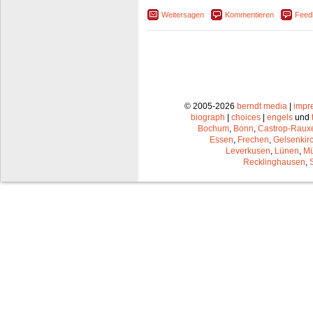
Weitersagen
Kommentieren
Feed
© 2005-2026
berndt media
|
impr
biograph
|
choices
|
engels
und
Bochum
,
Bonn
,
Castrop-Raux
Essen
,
Frechen
,
Gelsenkir
Leverkusen
,
Lünen
,
Mü
Recklinghausen
,