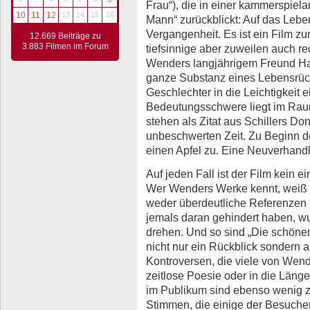
Frau“), die in einer kammerspiela
10
11
12
13
14
15
16
Mann“ zurückblickt: Auf das Lebe
Vergangenheit. Es ist ein Film 
12.669 Beiträge zu
3.883 Filmen im Forum
tiefsinnige aber zuweilen auch r
Wenders langjährigem Freund Han
ganze Substanz eines Lebensrück
Geschlechter in die Leichtigkeit
Bedeutungsschwere liegt im Rau
stehen als Zitat aus Schillers Do
unbeschwerten Zeit. Zu Beginn de
einen Apfel zu. Eine Neuverhand
Auf jeden Fall ist der Film kein 
Wer Wenders Werke kennt, weiß a
weder überdeutliche Referenzen
jemals daran gehindert haben, wu
drehen. Und so sind „Die schönen
nicht nur ein Rückblick sondern a
Kontroversen, die viele von Wend
zeitlose Poesie oder in die Län
im Publikum sind ebenso wenig zu
Stimmen, die einige der Besuche