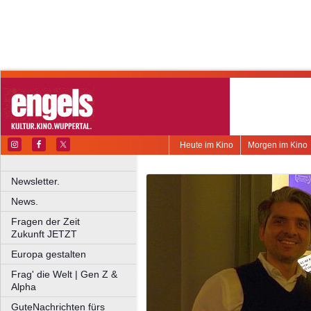
Heute im Kino
Morgen im Kino
Newsletter.
News.
Fragen der Zeit
Zukunft JETZT
Europa gestalten
Frag' die Welt | Gen Z &
Alpha
GuteNachrichten fürs