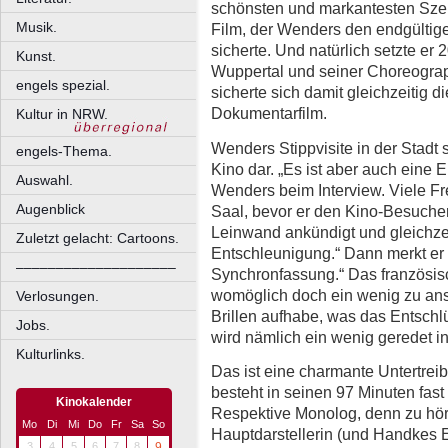
schönsten und markantesten Sze
Musik.
Film, der Wenders den endgültig
sicherte. Und natürlich setzte er 2
Kunst.
Wuppertal und seiner Choreograp
engels spezial.
sicherte sich damit gleichzeitig 
Dokumentarfilm.
Kultur in NRW.
Wenders Stippvisite in der Stadt s
engels-Thema.
Kino dar. „Es ist aber auch eine Eh
Auswahl.
Wenders beim Interview. Viele F
Augenblick
Saal, bevor er den Kino-Besuch
Leinwand ankündigt und gleichzeit
Zuletzt gelacht: Cartoons.
Entschleunigung.“ Dann merkt er 
––––––––––––––––––––
Synchronfassung.“ Das französisc
womöglich doch ein wenig zu an
Verlosungen.
Brillen aufhabe, was das Entschlü
Jobs.
wird nämlich ein wenig geredet i
Kulturlinks.
Das ist eine charmante Untertrei
besteht in seinen 97 Minuten fast
Kinokalender
Respektive Monolog, denn zu höre
Mo
Di
Mi
Do
Fr
Sa
So
Hauptdarstellerin (und Handkes E
3
4
5
6
7
8
9