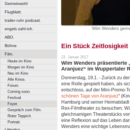
Gemeinwohl
Flugblatt.
trailer-ruhr podcast.
Wim Wenders gemei
engels zahl-ich.
ABO.
Ein Stück Zeitlosigkeit
Bühne.
Film.
23. Januar 2017
Heute im Kino
Wim Wenders präsentierte 
Morgen im Kino
Aranjuez“ im Wuppertaler R
Neu im Kino
Donnerstag, 19.1. - Zurück zu d
Alle Kinos.
eine Rolle gespielt haben, als 
Forum.
entschloss, auf der Mini-Promo-T
Coming soon.
schönen Tage von Aranjuez
“ (Ki
Festival.
Hamburg und seiner Heimatstadt
Foyer.
Rex-Filmtheater zu besuchen. Wä
Gespräch zum Film.
gleichnamigen Theaterstücks vo
Roter Teppich.
eine Reflexion auf das Leben darst
Portrait.
Wenders eine wichtige Lebensmar
Literatur.