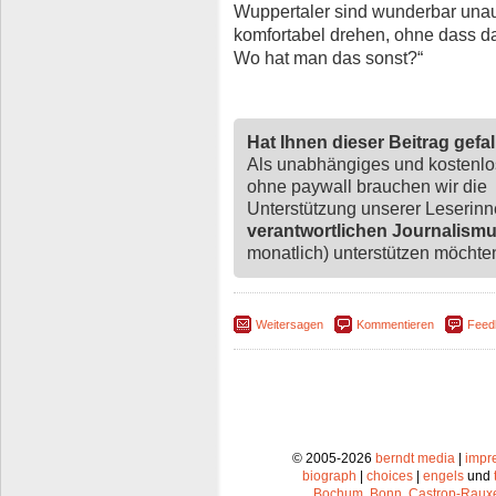
Wuppertaler sind wunderbar unau
komfortabel drehen, ohne dass d
Wo hat man das sonst?“
Hat Ihnen dieser Beitrag gefa
Als unabhängiges und kostenl
ohne paywall brauchen wir die
Unterstützung unserer Leserin
verantwortlichen Journalism
monatlich) unterstützen möchten,
Weitersagen
Kommentieren
Feed
© 2005-2026
berndt media
|
impr
biograph
|
choices
|
engels
und
Bochum
,
Bonn
,
Castrop-Raux