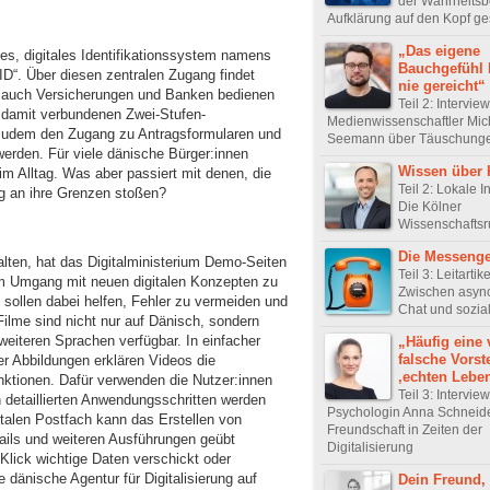
der Wahrheitsbe
Aufklärung auf den Kopf ges
„Das eigene
es, digitales Identifikationssystem namens
Bauchgefühl 
 ID“. Über diesen zentralen Zugang findet
nie gereicht“
r auch Versicherungen und Banken bedienen
Teil 2: Intervie
r damit verbundenen Zwei-Stufen-
Medienwissenschaftler Mic
t zudem den Zugang zu Antragsformularen und
Seemann über Täuschunge
 werden. Für viele dänische Bürger:innen
Wissen über 
m Alltag. Was aber passiert mit denen, die
Teil 2: Lokale In
ng an ihre Grenzen stoßen?
Die Kölner
Wissenschafts
Die Messenge
alten, hat das Digitalministerium Demo-Seiten
Teil 3: Leitartike
im Umgang mit neuen digitalen Konzepten zu
Zwischen asyn
 sollen dabei helfen, Fehler zu vermeiden und
Chat und sozia
ilme sind nicht nur auf Dänisch, sondern
eiteren Sprachen verfügbar. In einfacher
„Häufig eine 
falsche Vorst
her Abbildungen erklären Videos die
‚echten Lebe
nktionen. Dafür verwenden die Nutzer:innen
Teil 3: Intervie
in detaillierten Anwendungsschritten werden
Psychologin Anna Schneid
italen Postfach kann das Erstellen von
Freundschaft in Zeiten der
ils und weiteren Ausführungen geübt
Digitalisierung
Klick wichtige Daten verschickt oder
e dänische Agentur für Digitalisierung auf
Dein Freund,