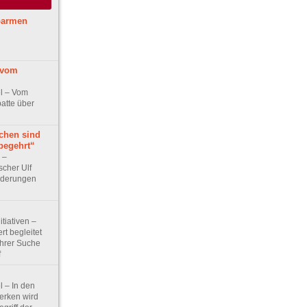
barmen
 vom
kel – Vom
atte über
chen sind
begehrt“
w –
scher Ulf
rderungen
itiativen –
t begleitet
hrer Suche
f
el – In den
erken wird