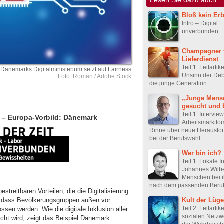
Bloß kein Er
Intro – Digital
unverbunden
Champagner
Lieferdienst
Teil 1: Leitarti
Dänemarks Digitalministerium setzt auf Fairness
Unsinn der Deb
Foto: Roman / Adobe Stock
die junge Generation
„Junge Mens
gesucht und 
Teil 1: Intervie
 – Europa-Vorbild: Dänemark
Arbeitsmarktfor
Rinne über neue Herausfo
bei der Berufswahl
Wer bin ich?
Teil 1: Lokale In
Johannes Wilber
Menschen bei i
nach dem passenden Beru
reitbaren Vorteilen, die die Digitalisierung
Kult der Lüge
hr, dass Bevölkerungsgruppen außen vor
Teil 2: Leitartik
ssen werden. Wie die digitale Inklusion aller
sozialen Netzw
ht wird, zeigt das Beispiel Dänemark.