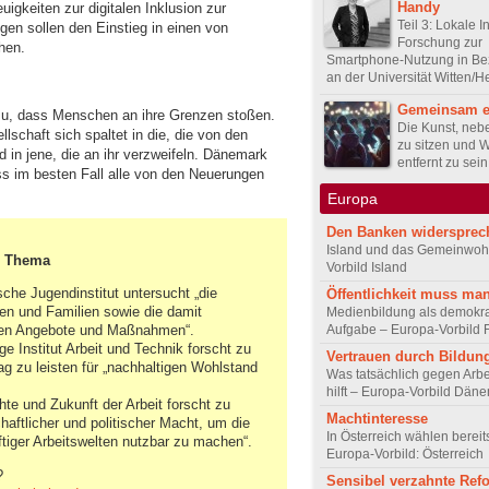
Handy
igkeiten zur digitalen Inklusion zur
Teil 3: Lokale In
ngen sollen den Einstieg in einen von
Forschung zur
chen.
Smartphone-Nutzung in B
an der Universität Witten/
Gemeinsam 
dazu, dass Menschen an ihre Grenzen stoßen.
Die Kunst, neb
lschaft sich spaltet in die, die von den
zu sitzen und 
und in jene, die an ihr verzweifeln. Dänemark
entfernt zu sei
ss im besten Fall alle von den Neuerungen
Europa
Den Banken widersprec
Island und das Gemeinwoh
m Thema
Vorbild Island
sche Jugendinstitut untersucht „die
Öffentlichkeit muss man
en und Familien sowie die damit
Medienbildung als demokra
Aufgabe – Europa-Vorbild 
hen Angebote und Maßnahmen“.
e Institut Arbeit und Technik forscht zu
Vertrauen durch Bildun
ag zu leisten für „nachhaltigen Wohlstand
Was tatsächlich gegen Arbei
hilft – Europa-Vorbild Dän
chte und Zukunft der Arbeit forscht zu
Machtinteresse
aftlicher und politischer Macht, um die
In Österreich wählen bereit
ftiger Arbeitswelten nutzbar zu machen“.
Europa-Vorbild: Österreich
?
Sensibel verzahnte Ref