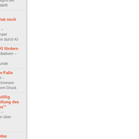
griff der
tellt
hat noch
w –
hael
n durch KI
KI fördern
itiativen –
runde
r-Falle
l –
chronem
lem Druck
völlig
ellung des
ns‘“
w –
er über
 das