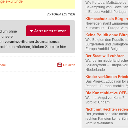
els-kultur.de
Wie Portugal Maßstäbe bei
Bekämpfung von Gewalt an 
– Europa-Vorbild: Portugal
VIKTORIA LOHNER
Klimaschutz als Bürger
Norwegen stärkt Engageme
Klimaschutz – Europa-Vorb
❤ Jetzt unterstützen
edium ohne
Keine Politik ohne Bürg
g unserer
Wie Belgien den Populismu
ren
verantwortlichen Journalismus
Bürgerräten und Dialogfore
erstützen möchten, klicken Sie bitte hier.
Europa-Vorbild: Belgien
Der Staat will zuhören
Wandel im niederländisch
Sozialsystem – Europa-Vorb
back
Drucken
Niederlande
Kinder verkünden Fried
Das Projekt „Education for 
Peace“ – Europa-Vorbild: 
Die Kunstinitiative OFF
Wer hat Angst vor Kunst? –
Vorbild: Ungarn
Nicht mit Rechten reden
Der „cordon sanitaire média
rechten Parteien keine Bü
Vorbild Wallonien