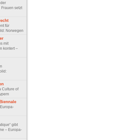
 der
Frauen setzt
recht
nt für
ild: Norwegen
er
s mit
n kontert –
en
ild:
en
a Culture of
Zypern
-Biennale
 Europa-
tique“ gibt
hne – Europa-