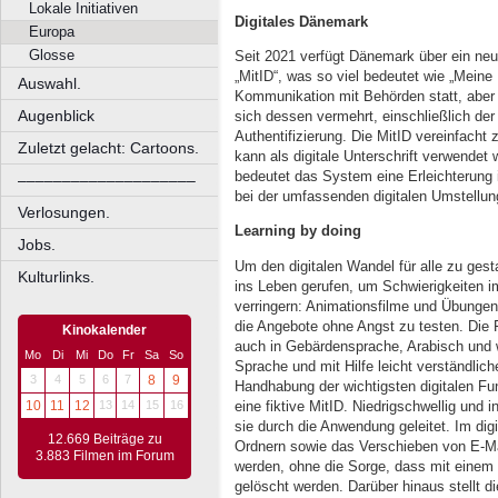
Lokale Initiativen
Digitales Dänemark
Europa
Glosse
Seit 2021 verfügt Dänemark über ein neu
„MitID“, was so viel bedeutet wie „Meine
Auswahl.
Kommunikation mit Behörden statt, abe
Augenblick
sich dessen vermehrt, einschließlich de
Authentifizierung. Die MitID vereinfach
Zuletzt gelacht: Cartoons.
kann als digitale Unterschrift verwendet
bedeutet das System eine Erleichterung i
––––––––––––––––––––
bei der umfassenden digitalen Umstellu
Verlosungen.
Learning by doing
Jobs.
Um den digitalen Wandel für alle zu gest
Kulturlinks.
ins Leben gerufen, um Schwierigkeiten 
verringern: Animationsfilme und Übungen
die Angebote ohne Angst zu testen. Die F
Kinokalender
auch in Gebärdensprache, Arabisch und w
Mo
Di
Mi
Do
Fr
Sa
So
Sprache und mit Hilfe leicht verständlic
3
4
5
6
7
8
9
Handhabung der wichtigsten digitalen Fu
eine fiktive MitID. Niedrigschwellig und 
10
11
12
13
14
15
16
sie durch die Anwendung geleitet. Im dig
12.669 Beiträge zu
Ordnern sowie das Verschieben von E-Ma
3.883 Filmen im Forum
werden, ohne die Sorge, dass mit einem 
gelöscht werden. Darüber hinaus stellt di