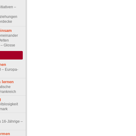
itiativen –
eziehungen
Herdecke
einsam
eneinander
Welten
n – Glosse
hen
l – Europa-
 lernen
tische
Frankreich
g
tslosigkeit
emark
s 16-Jährige –
ormen