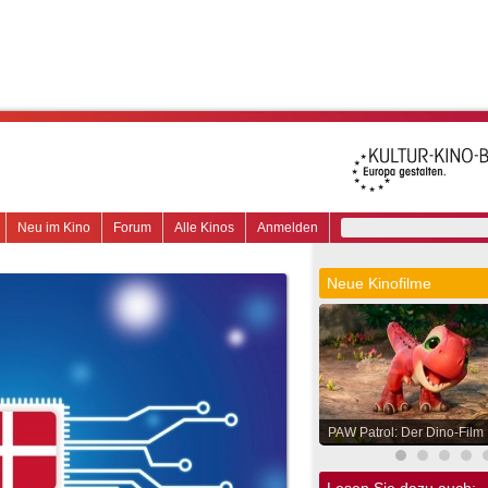
Neu im Kino
Forum
Alle Kinos
Anmelden
Neue Kinofilme
PAW Patrol: Der Dino-Film
Lesen Sie dazu auch: