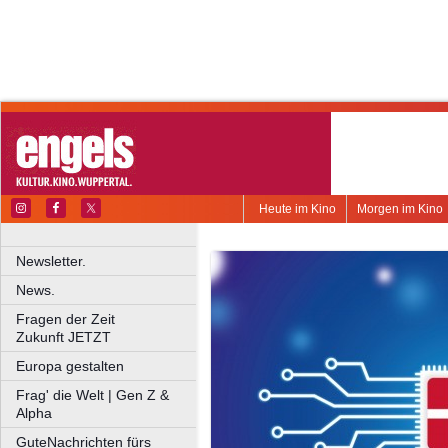
Heute im Kino
Morgen im Kino
Newsletter.
News.
Fragen der Zeit
Zukunft JETZT
Europa gestalten
Frag' die Welt | Gen Z &
Alpha
GuteNachrichten fürs