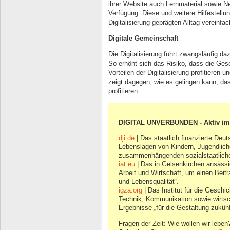
ihrer Website auch Lernmaterial sowie Neu
Verfügung. Diese und weitere Hilfestellu
Digitalisierung geprägten Alltag vereinfa
Digitale Gemeinschaft
Die Digitalisierung führt zwangsläufig 
So erhöht sich das Risiko, dass die Gesel
Vorteilen der Digitalisierung profitieren 
zeigt dagegen, wie es gelingen kann, da
profitieren.
DIGITAL UNVERBUNDEN - Aktiv i
dji.de
| Das staatlich finanzierte Deut
Lebenslagen von Kindern, Jugendlich
zusammenhängenden sozialstaatlic
iat.eu
| Das in Gelsenkirchen ansässig
Arbeit und Wirtschaft, um einen Beitr
und Lebensqualität“.
igza.org
| Das Institut für die Geschi
Technik, Kommunikation sowie wirtsch
Ergebnisse „für die Gestaltung zukün
Fragen der Zeit: Wie wollen wir leben