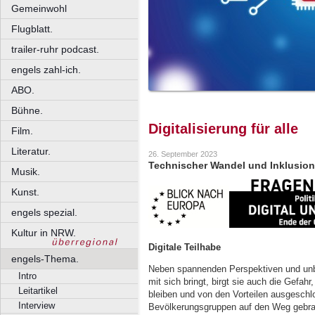
Gemeinwohl
Flugblatt.
trailer-ruhr podcast.
engels zahl-ich.
ABO.
Bühne.
Digitalisierung für alle
Film.
Literatur.
26. September 2023
Technischer Wandel und Inklusion
Musik.
Kunst.
engels spezial.
Kultur in NRW.
Digitale Teilhabe
engels-Thema.
Neben spannenden Perspektiven und unbest
Intro
mit sich bringt, birgt sie auch die Gefa
Leitartikel
bleiben und von den Vorteilen ausgeschlo
Interview
Bevölkerungsgruppen auf den Weg gebrac