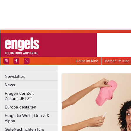
Heute im Kino
Morgen im Kino
Newsletter.
News.
Fragen der Zeit
Zukunft JETZT
Europa gestalten
Frag' die Welt | Gen Z &
Alpha
GuteNachrichten fürs