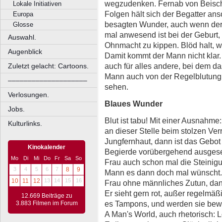
wegzudenken. Fernab von Beischl
Lokale Initiativen
Folgen hält sich der Begatter a
Europa
besagten Wunder, auch wenn der
Glosse
mal anwesend ist bei der Geburt,
Auswahl.
Ohnmacht zu kippen. Blöd halt, 
Augenblick
Damit kommt der Mann nicht klar. U
auch für alles andere, bei dem das
Zuletzt gelacht: Cartoons.
Mann auch von der Regelblutung 
––––––––––––––––––––
sehen.
Verlosungen.
Blaues Wunder
Jobs.
Blut ist tabu! Mit einer Ausnahm
Kulturlinks.
an dieser Stelle beim stolzen Ver
Jungfernhaut, dann ist das Gebot 
Kinokalender
Begierde vorübergehend ausgesetz
Mo
Di
Mi
Do
Fr
Sa
So
Frau auch schon mal die Steinigun
3
4
5
6
7
8
9
Mann es dann doch mal wünscht. 
10
11
12
13
14
15
16
Frau ohne männliches Zutun, dan
Er sieht gern rot, außer regelmä
12.669 Beiträge zu
es Tampons, und werden sie bewo
3.883 Filmen im Forum
A Man's World, auch rhetorisch: