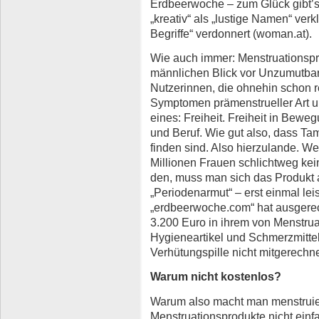
Erdbeerwoche – zum Glück gibt’
„kreativ“ als „lustige Namen“ verk
Begriffe“ verdonnert (woman.at).
Wie auch immer: Menstruationspr
männlichen Blick vor Unzumutbar
Nutzerinnen, die ohnehin schon r
Symptomen prämenstrueller Art 
eines: Freiheit. Freiheit in Bewe
und Beruf. Wie gut also, dass Ta
finden sind. Also hierzulande. W
Millionen Frauen schlichtweg kein
den, muss man sich das Produkt a
„Periodenarmut“ – erst einmal lei
„erdbeerwoche.com“ hat ausgerec
3.200 Euro in ihrem von Menstrua
Hygieneartikel und Schmerzmittel 
Verhütungspille nicht mitgerechne
Warum nicht kostenlos?
Warum also macht man menstrui
Menstruationsprodukte nicht einf