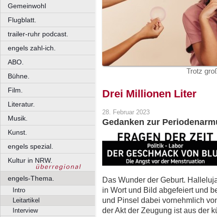
Gemeinwohl
Flugblatt.
trailer-ruhr podcast.
engels zahl-ich.
ABO.
Trotz gro
Bühne.
Film.
Drei Millionen Liter
Literatur.
28. Februar 2023
Musik.
Gedanken zur Periodenarmut 
Kunst.
engels spezial.
Kultur in NRW.
engels-Thema.
Das Wunder der Geburt. Halleluj
in Wort und Bild abgefeiert und b
Intro
und Pinsel dabei vornehmlich 
Leitartikel
der Akt der Zeugung ist aus der k
Interview