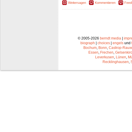
Weitersagen
Kommentieren
Feed
© 2005-2026
berndt media
|
impr
biograph
|
choices
|
engels
und
Bochum
,
Bonn
,
Castrop-Raux
Essen
,
Frechen
,
Gelsenkir
Leverkusen
,
Lünen
,
Mü
Recklinghausen
,