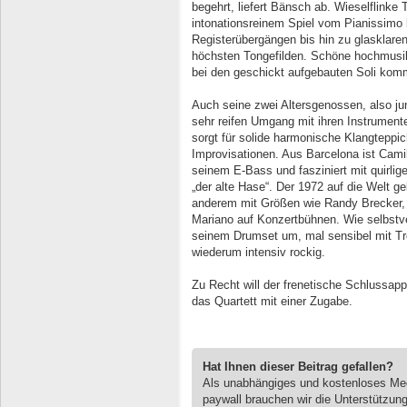
begehrt, liefert Bänsch ab. Wieselflinke
intonationsreinem Spiel vom Pianissimo 
Registerübergängen bis hin zu glasklare
höchsten Tongefilden. Schöne hochmusika
bei den geschickt aufgebauten Soli kom
Auch seine zwei Altersgenossen, also ju
sehr reifen Umgang mit ihren Instrumen
sorgt für solide harmonische Klangteppic
Improvisationen. Aus Barcelona ist Cami
seinem E-Bass und fasziniert mit quirlig
„der alte Hase“. Der 1972 auf die Welt
anderem mit Größen wie Randy Brecker, 
Mariano auf Konzertbühnen. Wie selbstver
seinem Drumset um, mal sensibel mit 
wiederum intensiv rockig.
Zu Recht will der frenetische Schlussap
das Quartett mit einer Zugabe.
Hat Ihnen dieser Beitrag gefallen?
Als unabhängiges und kostenloses M
paywall brauchen wir die Unterstützun