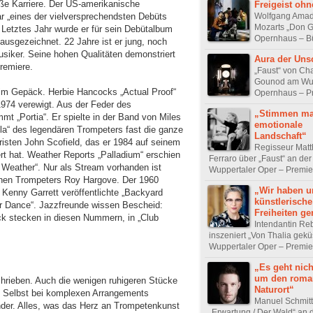
oße Karriere. Der US-amerikanische
Freigeist oh
Wolfgang Ama
gar „eines der vielversprechendsten Debüts
Mozarts „Don G
 Letztes Jahr wurde er für sein Debütalbum
Opernhaus – B
usgezeichnet. 22 Jahre ist er jung, noch
Musiker. Seine hohen Qualitäten demonstriert
Aura der Uns
Premiere.
„Faust“ von Ch
Gounod am Wup
 im Gepäck. Herbie Hancocks „Actual Proof“
Opernhaus – Pr
1974 verewigt. Aus der Feder des
„Stimmen ma
mt „Portia“. Er spielte in der Band von Miles
emotionale
la“ des legendären Trompeters fast die ganze
Landschaft“
arristen John Scofield, das er 1984 auf seinem
Regisseur Mat
rt hat. Weather Reports „Palladium“ erschien
Ferraro über „Faust“ an der
 Weather“. Nur als Stream vorhanden ist
Wuppertaler Oper – Premie
benen Trompeters Roy Hargove. Der 1960
„Wir haben u
Kenny Garrett veröffentlichte „Backyard
künstlerische
r Dance“. Jazzfreunde wissen Bescheid:
Freiheiten 
ck stecken in diesen Nummern, in „Club
Intendantin Re
inszeniert „Von Thalia gekü
Wuppertaler Oper – Premie
„Es geht nic
um den roma
hrieben. Auch die wenigen ruhigeren Stücke
Naturort“
. Selbst bei komplexen Arrangements
Manuel Schmitt 
nder. Alles, was das Herz an Trompetenkunst
„Erwartung / Der Wald“ an 