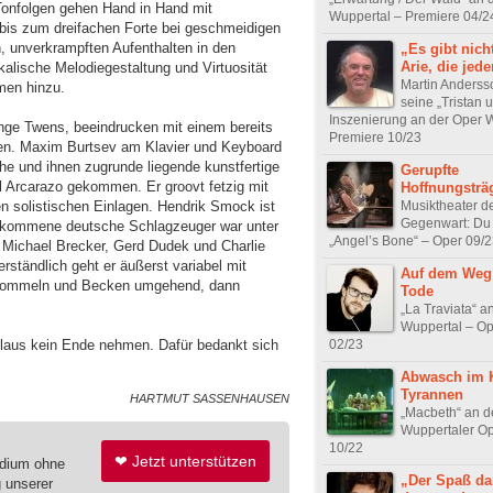
 Tonfolgen gehen Hand in Hand mit
Wuppertal – Premiere 04/2
bis zum dreifachen Forte bei geschmeidigen
n, unverkrampften Aufenthalten in den
„Es gibt nich
Arie, die jede
lische Melodiegestaltung und Virtuosität
Martin Anderss
men hinzu.
seine „Tristan 
Inszenierung an der Oper 
nge Twens, beeindrucken mit einem bereits
Premiere 10/23
ten. Maxim Burtsev am Klavier und Keyboard
he und ihnen zugrunde liegende kunstfertige
Gerupfte
l Arcarazo gekommen. Er groovt fetzig mit
Hoffnungsträ
Musiktheater d
en solistischen Einlagen. Hendrik Smock ist
Gegenwart: Du
 gekommene deutsche Schlagzeuger war unter
„Angel’s Bone“ – Oper 09/
Michael Brecker, Gerd Dudek und Charlie
ständlich geht er äußerst variabel mit
Auf dem Weg
Trommeln und Becken umgehend, dann
Tode
„La Traviata“ a
Wuppertal – O
02/23
plaus kein Ende nehmen. Dafür bedankt sich
Abwasch im 
Tyrannen
HARTMUT SASSENHAUSEN
„Macbeth“ an d
Wuppertaler Ope
10/22
❤ Jetzt unterstützen
edium ohne
„Der Spaß dar
g unserer