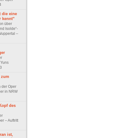
4
t die eine
r kennt“
on über
und Isolde“-
Wuppertal –
ger
er
 Yuns
23
 zum
n der Oper
per in NRW
Kopf des
er
r – Auftritt
an ist,