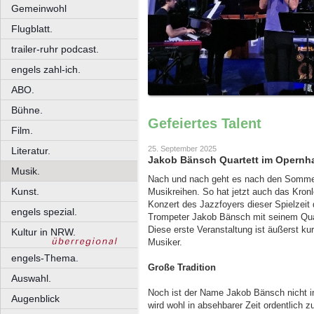
Gemeinwohl
Flugblatt.
trailer-ruhr podcast.
engels zahl-ich.
ABO.
Bühne.
Gefeiertes Talent
Film.
25. September 2025
Literatur.
Jakob Bänsch Quartett im Opernha
Musik.
Nach und nach geht es nach den Sommerfe
Kunst.
Musikreihen. So hat jetzt auch das Kron
Konzert des Jazzfoyers dieser Spielzeit
engels spezial.
Trompeter Jakob Bänsch mit seinem Qua
Diese erste Veranstaltung ist äußerst ku
Kultur in NRW.
Musiker.
engels-Thema.
Große Tradition
Auswahl.
Noch ist der Name Jakob Bänsch nicht i
Augenblick
wird wohl in absehbarer Zeit ordentlich 