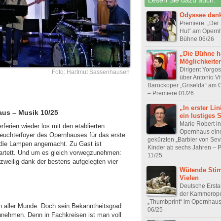
Odyssee dank
Premiere: „Der 
Hut“ am Opern
Bühne 06/26
„Die Bühne h
Möglichkeite
Dirigent Yorgos
Foto: Hartmut Sassenhausen
über Antonio Vi
Barockoper „Griselda“ am
– Premiere 01/26
„In erster Lin
us – Musik 10/25
ein lustiges 
Marie Robert i
rien wieder los mit den etablierten
Opernhaus ein
leuchterfoyer des Opernhauses für das erste
gekürzten „Barbier von Sevil
 die Lampen angemacht. Zu Gast ist
Kinder ab sechs Jahren – 
rtett. Und um es gleich vorwegzunehmen:
11/25
rzweilig dank der bestens aufgelegten vier
Wütende Sti
Vielen
Deutsche Ersta
der Kammerop
„Thumbprint“ im Opernhau
n aller Munde. Doch sein Bekanntheitsgrad
06/25
zunehmen. Denn in Fachkreisen ist man voll