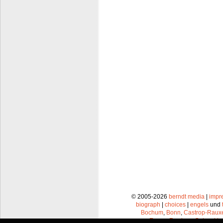
© 2005-2026
berndt media
|
impr
biograph
|
choices
|
engels
und
Bochum
,
Bonn
,
Castrop-Raux
Essen
,
Frechen
,
Gelsenkir