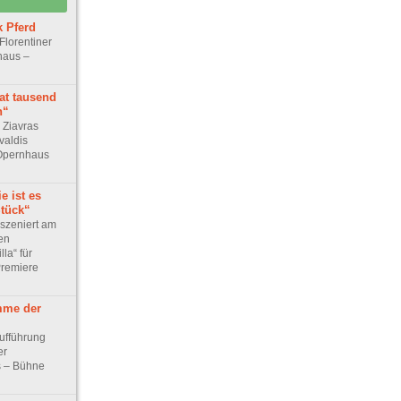
 Pferd
Florentiner
haus –
at tausend
n“
 Ziavras
valdis
 Opernhaus
ie ist es
Stück“
nszeniert am
en
la“ für
Premiere
mme der
ufführung
er
s – Bühne