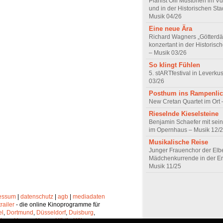
Pianist Olli Mustonen im
und in der Historischen Sta
Musik 04/26
Eine neue Ära
Richard Wagners „Götter
konzertant in der Historisc
– Musik 03/26
So klingt Fühlen
5. stARTfestival in Leverku
03/26
Posthum ins Rampenlic
New Cretan Quartet im Ort 
Rieselnde Kieselsteine
Benjamin Schaefer mit sein
im Opernhaus – Musik 12/
Musikalische Reise
Junger Frauenchor der Elbe
Mädchenkurrende in der Er
Musik 11/25
essum
|
datenschutz
|
agb
|
mediadaten
trailer
- die online Kinoprogramme für
el
,
Dortmund
,
Düsseldorf
,
Duisburg
,
chen
,
Hagen
,
Herne
,
Hürth
,
Köln
,