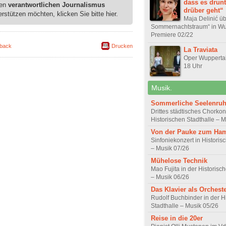
dass es drun
ren
verantwortlichen Journalismus
drüber geht“
erstützen möchten, klicken Sie bitte hier.
Maja Delinić üb
Sommernachtstraum“ in Wu
Premiere 02/22
back
Drucken
La Traviata
Oper Wuppertal 
18 Uhr
Musik.
Sommerliche Seelenru
Drittes städtisches Chorkon
Historischen Stadthalle – 
Von der Pauke zum Ha
Sinfoniekonzert in Historis
– Musik 07/26
Mühelose Technik
Mao Fujita in der Historisc
– Musik 06/26
Das Klavier als Orchest
Rudolf Buchbinder in der H
Stadthalle – Musik 05/26
Reise in die 20er