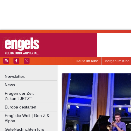
Heute im Kino
Morgen im Kino
Newsletter.
News.
Fragen der Zeit
Zukunft JETZT
Europa gestalten
Frag' die Welt | Gen Z &
Alpha
GuteNachrichten fürs