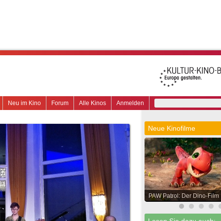
Neu im Kino
Forum
Alle Kinos
Anmelden
Neue Kinofilme
PAW Patrol: Der Dino-Film
Lesen Sie dazu auch: