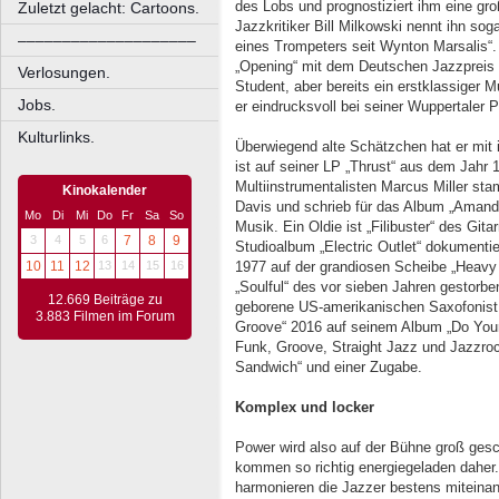
des Lobs und prognostiziert ihm eine gr
Zuletzt gelacht: Cartoons.
Jazzkritiker Bill Milkowski nennt ihn so
––––––––––––––––––––
eines Trompeters seit Wynton Marsalis“.
„Opening“ mit dem Deutschen Jazzpreis a
Verlosungen.
Student, aber bereits ein erstklassiger 
Jobs.
er eindrucksvoll bei seiner Wuppertaler 
Kulturlinks.
Überwiegend alte Schätzchen hat er mit
ist auf seiner LP „Thrust“ aus dem Jahr 
Multiinstrumentalisten Marcus Miller stam
Kinokalender
Davis und schrieb für das Album „Amand
Mo
Di
Mi
Do
Fr
Sa
So
Musik. Ein Oldie ist „Filibuster“ des Git
3
4
5
6
7
8
9
Studioalbum „Electric Outlet“ dokumentie
10
11
12
13
14
15
16
1977 auf der grandiosen Scheibe „Heavy
„Soulful“ des vor sieben Jahren gestor
12.669 Beiträge zu
geborene US-amerikanischen Saxofonist 
3.883 Filmen im Forum
Groove“ 2016 auf seinem Album „Do You
Funk, Groove, Straight Jazz und Jazzro
Sandwich“ und einer Zugabe.
Komplex und locker
Power wird also auf der Bühne groß gesc
kommen so richtig energiegeladen daher
harmonieren die Jazzer bestens miteina