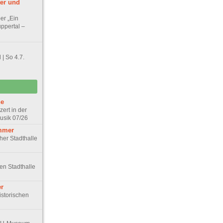
ter und
er „Ein
ppertal –
| So 4.7.
he
zert in der
Musik 07/26
mmer
cher Stadthalle
hen Stadthalle
er
istorischen