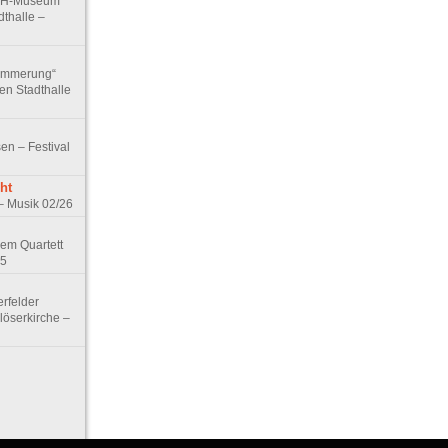
 VdH-Museum
dthalle –
dämmerung“
hen Stadthalle
sen – Festival
ht
– Musik 02/26
em Quartett
25
rfelder
löserkirche –