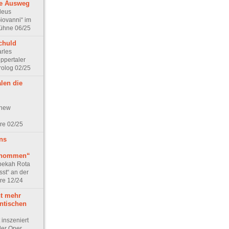
ne Ausweg
deus
iovanni“ im
ühne 06/25
chuld
arles
pertaler
olog 02/25
len die
thew
re 02/25
ns
genommen“
bekah Rota
sst“ an der
re 12/24
ht mehr
ntischen
inszeniert
der Oper