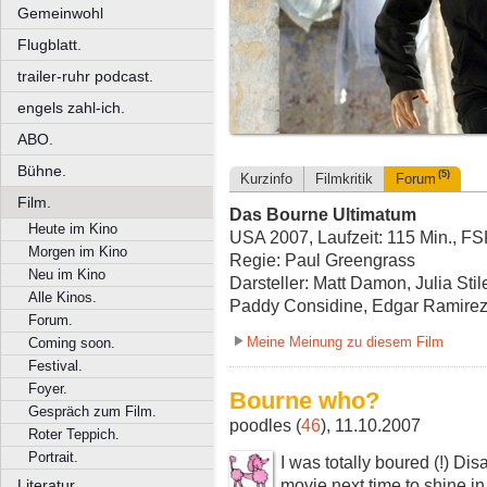
Gemeinwohl
Flugblatt.
trailer-ruhr podcast.
engels zahl-ich.
ABO.
Bühne.
(5)
Kurzinfo
Filmkritik
Forum
Film.
Das Bourne Ultimatum
Heute im Kino
USA 2007, Laufzeit: 115 Min., F
Morgen im Kino
Regie: Paul Greengrass
Neu im Kino
Darsteller: Matt Damon, Julia Stil
Alle Kinos.
Paddy Considine, Edgar Ramire
Forum.
Meine Meinung zu diesem Film
Coming soon.
Festival.
Foyer.
Bourne who?
Gespräch zum Film.
poodles (
46
), 11.10.2007
Roter Teppich.
Portrait.
I was totally boured (!) Dis
movie next time to shine in.
Literatur.