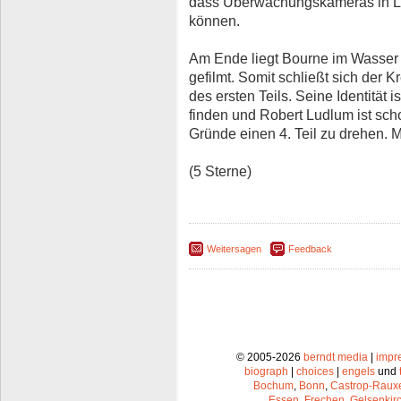
dass Überwachungskameras in L
können.
Am Ende liegt Bourne im Wasser 
gefilmt. Somit schließt sich der 
des ersten Teils. Seine Identität 
finden und Robert Ludlum ist scho
Gründe einen 4. Teil zu drehen. M
(5 Sterne)
Weitersagen
Feedback
© 2005-2026
berndt media
|
impr
biograph
|
choices
|
engels
und
Bochum
,
Bonn
,
Castrop-Raux
Essen
,
Frechen
,
Gelsenkir