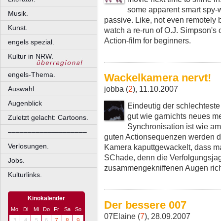
some apparent smart spy-
Musik.
passive. Like, not even remotely
Kunst.
watch a re-run of O.J. Simpson's 
Action-film for beginners.
engels spezial.
Kultur in NRW.
engels-Thema.
Wackelkamera nervt!
jobba (
2
), 11.10.2007
Auswahl.
Augenblick
Eindeutig der schlechteste
gut wie garnichts neues m
Zuletzt gelacht: Cartoons.
Synchronisation ist wie am
––––––––––––––––––––
guten Actionsequenzen werden 
Verlosungen.
Kamera kaputtgewackelt, dass ma
SChade, denn die Verfolgungsja
Jobs.
zusammengekniffenen Augen richt
Kulturlinks.
Kinokalender
Der bessere 007
Mo
Di
Mi
Do
Fr
Sa
So
07Elaine (
7
), 28.09.2007
3
4
5
6
7
8
9