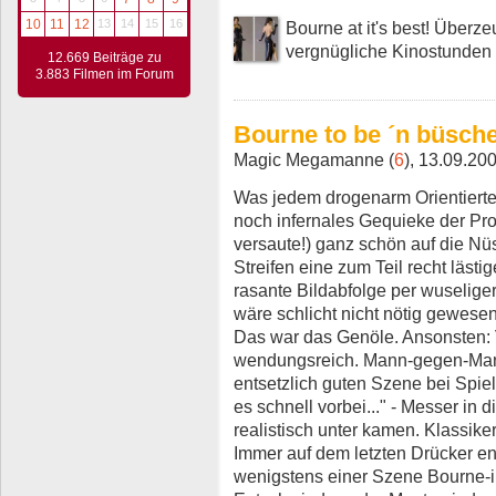
10
11
12
13
14
15
16
Bourne at it's best! Überze
vergnügliche Kinostunden 
12.669 Beiträge zu
3.883 Filmen im Forum
Bourne to be ´n büsche
Magic Megamanne (
6
), 13.09.20
Was jedem drogenarm Orientierten
noch infernales Gequieke der Prot
versaute!) ganz schön auf die N
Streifen eine zum Teil recht läst
rasante Bildabfolge per wuselig
wäre schlicht nicht nötig gewesen
Das war das Genöle. Ansonsten: Ve
wendungsreich. Mann-gegen-Mann
entsetzlich guten Szene bei Spiel
es schnell vorbei..." - Messer in d
realistisch unter kamen. Klassike
Immer auf dem letzten Drücker en
wenigstens einer Szene Bourne-in