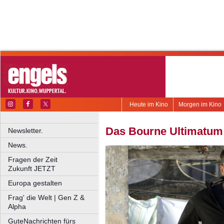
Heute im Kino
Morgen im Kino
Das Bourne Ultimatum
Newsletter.
News.
Fragen der Zeit
Zukunft JETZT
Europa gestalten
Frag' die Welt | Gen Z &
Alpha
GuteNachrichten fürs