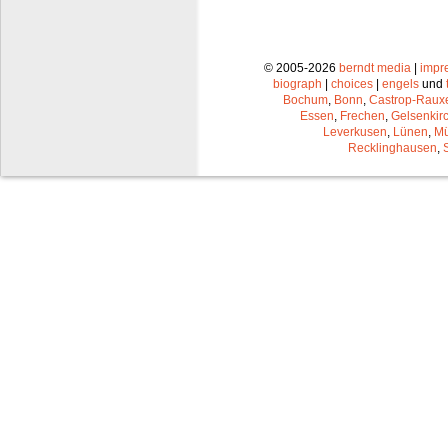
© 2005-2026
berndt media
|
impr
biograph
|
choices
|
engels
und
Bochum
,
Bonn
,
Castrop-Raux
Essen
,
Frechen
,
Gelsenkir
Leverkusen
,
Lünen
,
Mü
Recklinghausen
,