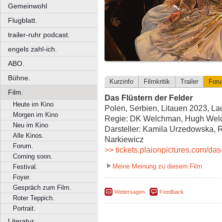
Gemeinwohl
Flugblatt.
trailer-ruhr podcast.
engels zahl-ich.
ABO.
Bühne.
Kurzinfo
Filmkritik
Trailer
For
Film.
Das Flüstern der Felder
Heute im Kino
Polen, Serbien, Litauen 2023, Lau
Morgen im Kino
Regie: DK Welchman, Hugh We
Neu im Kino
Darsteller: Kamila Urzedowska, 
Alle Kinos.
Narkiewicz
Forum.
>> tickets.plaionpictures.com/das-
Coming soon.
Meine Meinung zu diesem Film
Festival.
Foyer.
Gespräch zum Film.
Weitersagen
Feedback
Roter Teppich.
Portrait.
Literatur.