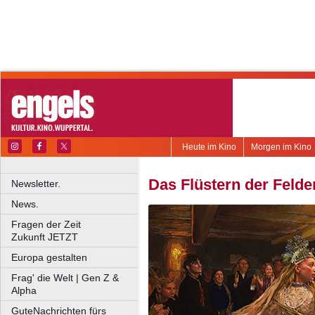
Heute im Kino
Morgen im Kino
Das Flüstern der Felde
Newsletter.
News.
Fragen der Zeit
Zukunft JETZT
Europa gestalten
Frag' die Welt | Gen Z &
Alpha
GuteNachrichten fürs