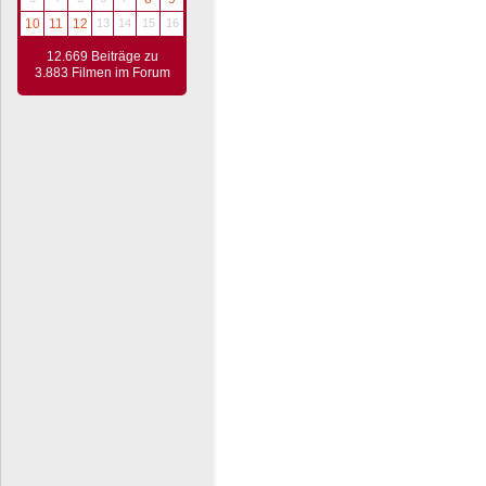
10
11
12
13
14
15
16
12.669 Beiträge zu
3.883 Filmen im Forum