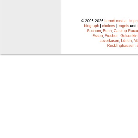
© 2005-2026
berndt media
|
impr
biograph
|
choices
|
engels
und
Bochum
,
Bonn
,
Castrop-Raux
Essen
,
Frechen
,
Gelsenkir
Leverkusen
,
Lünen
,
Mü
Recklinghausen
,