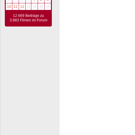
10
11
12
13
14
15
16
12.669 Beiträge zu
3.883 Filmen im Forum