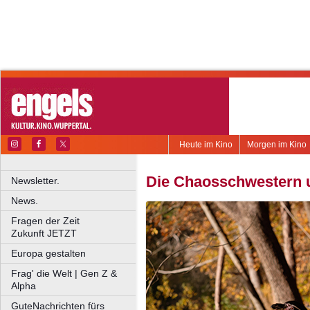
Heute im Kino
Morgen im Kino
Die Chaosschwestern 
Newsletter.
News.
Fragen der Zeit
Zukunft JETZT
Europa gestalten
Frag' die Welt | Gen Z &
Alpha
GuteNachrichten fürs