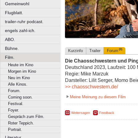
Gemeinwohl
Flugblatt.
trailer-ruhr podcast.
engels zahl-ich.
ABO.
Bühne.
(0)
Kurzinfo
Trailer
Forum
Film.
Die Chaosschwestern und Ping
Heute im Kino
Deutschland 2023, Laufzeit: 100 
Morgen im Kino
Regie: Mike Marzuk
Neu im Kino
Darsteller: Lilit Serger, Momo Be
Alle Kinos.
>> chaosschwestern.de/
Forum.
Meine Meinung zu diesem Film
Coming soon.
Festival.
Foyer.
Weitersagen
Feedback
Gespräch zum Film.
Roter Teppich.
Portrait.
Literatur.