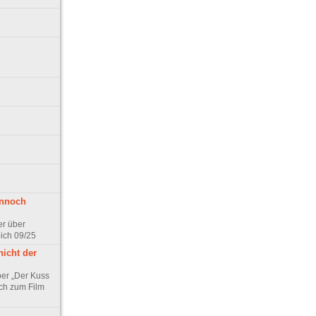
ennoch
er über
pich 09/25
nicht der
er „Der Kuss
ch zum Film