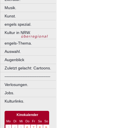
Musik.
Kunst.
engels spezial.
Kultur in NRW.
engels-Thema.
Auswahl.
Augenblick
Zuletzt gelacht: Cartoons.
––––––––––––––––––––
Verlosungen.
Jobs.
Kulturlinks.
Kinokalender
Mo
Di
Mi
Do
Fr
Sa
So
3
4
5
6
7
8
9