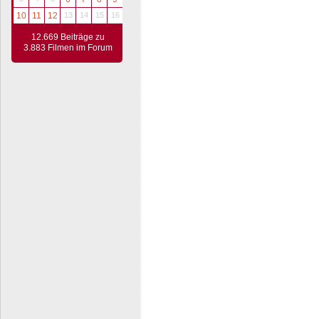
10
11
12
13
14
15
16
12.669 Beiträge zu
3.883 Filmen im Forum