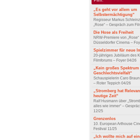
„Es geht vor allem um
Selbstermächtigung“
Regisseur Markus Schleinz
„Rose“ – Gespräch zum Fil
Die Hose als Freiheit
NRW-Premiere von „Rose“
Düsseldorfer Cinema – Foy
Spielzimmer für neue I
20-jähriges Jubiläum des K
Filmforums – Foyer 04/26
„Kein großes Spektrum
Geschlechtsvielfalt“
Schauspielerin Caro Braun
– Roter Teppich 04/26
„Stromberg hat Relevanz
heutige Zeit“
Ralf Husmann über „Strom
alles wie immer“ – Gesprä
12/25
Grenzenlos
10. European Arthouse Ci
Festival 11/25
„Ich wollte mich auf ei