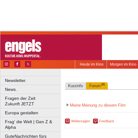
Heute im Kino
Morgen im Kino
Newsletter.
(0)
Kurzinfo
Forum
News.
Fragen der Zeit
Zukunft JETZT
Meine Meinung zu diesem Film
Europa gestalten
Weitersagen
Feedback
Frag' die Welt | Gen Z &
Alpha
GuteNachrichten fürs