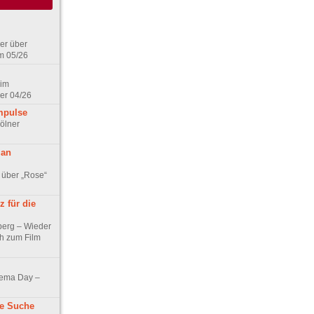
er über
m 05/26
 im
er 04/26
mpulse
ölner
 an
 über „Rose“
 für die
berg – Wieder
ch zum Film
nema Day –
ne Suche