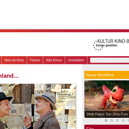
Neu im Kino
Forum
Alle Kinos
Anmelden
land...
Neue Kinofilme
PAW Patrol: Der Dino-Film
Film.