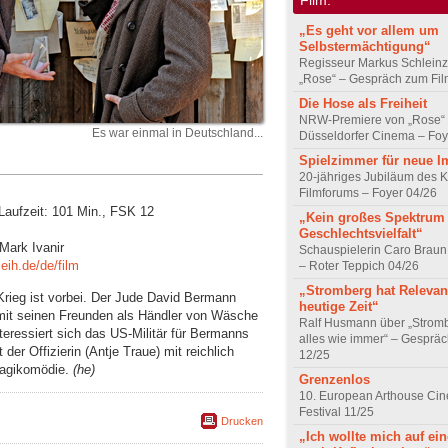
„Es geht vor allem um
Selbstermächtigung“
Regisseur Markus Schleinz
„Rose“ – Gespräch zum Fil
Die Hose als Freiheit
NRW-Premiere von „Rose“
Es war einmal in Deutschland...
Düsseldorfer Cinema – Foy
Spielzimmer für neue I
20-jähriges Jubiläum des K
Filmforums – Foyer 04/26
Laufzeit: 101 Min., FSK 12
„Kein großes Spektrum
Geschlechtsvielfalt“
 Mark Ivanir
Schauspielerin Caro Braun
ih.de/de/film
– Roter Teppich 04/26
„Stromberg hat Relevanz
Krieg ist vorbei. Der Jude David Bermann
heutige Zeit“
t mit seinen Freunden als Händler von Wäsche
Ralf Husmann über „Strom
teressiert sich das US-Militär für Bermanns
alles wie immer“ – Gesprä
der Offizierin (Antje Traue) mit reichlich
12/25
ragikomödie.
(he)
Grenzenlos
10. European Arthouse Ci
Festival 11/25
Drucken
„Ich wollte mich auf ei