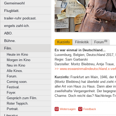
Gemeinwohl
Flugblatt.
trailer-ruhr podcast.
engels zahl-ich.
ABO.
Bühne.
(1)
Kurzinfo
Filmkritik
Forum
Film.
Es war einmal in Deutschland...
Heute im Kino
Luxemburg, Belgien, Deutschland 2017, 
Regie: Sam Garbarski
Morgen im Kino
Darsteller: Moritz Bleibtreu, Antje Traue,
Neu im Kino
>> www.eswareinmalindeutschland.x-verle
Alle Kinos.
Forum.
Kurzinfo:
Frankfurt am Main, 1946, der 
(Moritz Bleibtreu) hat überlebt und zieh
Coming soon.
aller Art von Haus zu Haus. Dann aber in
Festival.
zweifelhafte Vergangenheit. Der begegnet 
Foyer.
Charme. Doch reicht das? Nachkriegs-T
Gespräch zum Film.
Roter Teppich.
Portrait.
Weitersagen
Feedback
Literatur.