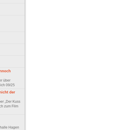
ennoch
er über
pich 09/25
nicht der
er „Der Kuss
ch zum Film
thalle Hagen