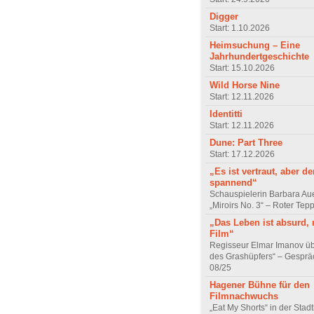
Digger
Start: 1.10.2026
Heimsuchung – Eine
Jahrhundertgeschichte
Start: 15.10.2026
Wild Horse Nine
Start: 12.11.2026
Identitti
Start: 12.11.2026
Dune: Part Three
Start: 17.12.2026
„Es ist vertraut, aber d
spannend“
Schauspielerin Barbara Au
„Miroirs No. 3“ – Roter Tep
„Das Leben ist absurd, 
Film“
Regisseur Elmar Imanov üb
des Grashüpfers“ – Gesprä
08/25
Hagener Bühne für den
Filmnachwuchs
„Eat My Shorts“ in der Stad