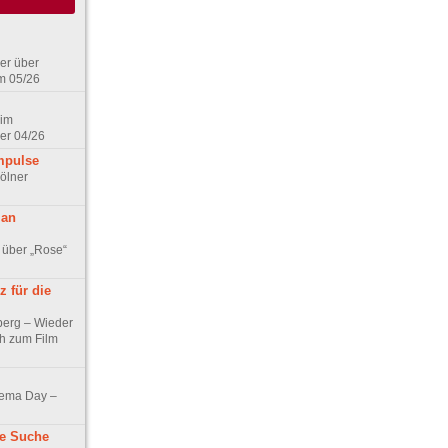
er über
m 05/26
 im
er 04/26
mpulse
ölner
 an
 über „Rose“
 für die
berg – Wieder
ch zum Film
nema Day –
ne Suche