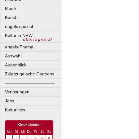
Musik.
Kunst.
engels spezial.
Kultur in NRW.
engels-Thema.
Auswahl.
Augenblick
Zuletzt gelacht: Cartoons.
––––––––––––––––––––
Verlosungen.
Jobs.
Kulturlinks.
Kinokalender
Mo
Di
Mi
Do
Fr
Sa
So
3
4
5
6
7
8
9