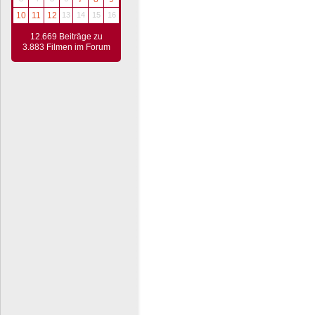
10
11
12
13
14
15
16
12.669 Beiträge zu
3.883 Filmen im Forum