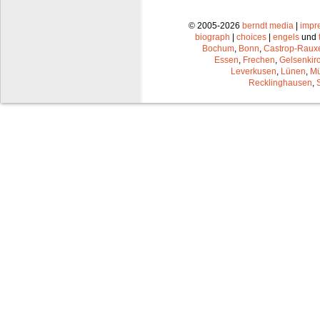
© 2005-2026
berndt media
|
impr
biograph
|
choices
|
engels
und
Bochum
,
Bonn
,
Castrop-Raux
Essen
,
Frechen
,
Gelsenkir
Leverkusen
,
Lünen
,
Mü
Recklinghausen
,