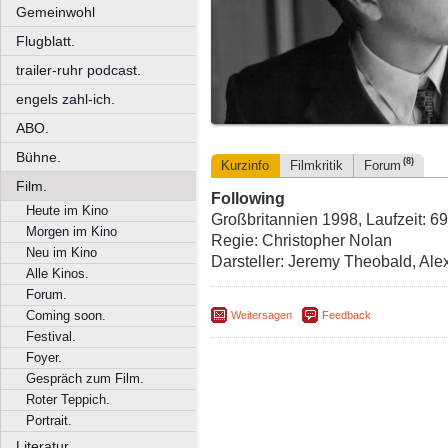
Gemeinwohl
Flugblatt.
trailer-ruhr podcast.
engels zahl-ich.
ABO.
Bühne.
(8)
Kurzinfo
Filmkritik
Forum
Film.
Following
Heute im Kino
Großbritannien 1998, Laufzeit: 6
Morgen im Kino
Regie: Christopher Nolan
Neu im Kino
Darsteller: Jeremy Theobald, Ale
Alle Kinos.
Forum.
Coming soon.
Weitersagen
Feedback
Festival.
Foyer.
Gespräch zum Film.
Roter Teppich.
Portrait.
Literatur.