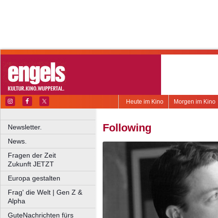
Heute im Kino
Morgen im Kino
Following
Newsletter.
News.
Fragen der Zeit
Zukunft JETZT
Europa gestalten
Frag' die Welt | Gen Z &
Alpha
GuteNachrichten fürs