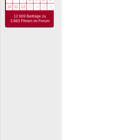
10
11
12
13
14
15
16
12.669 Beiträge zu
3.883 Filmen im Forum