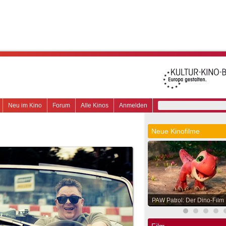
Neu im Kino
Forum
Alle Kinos
Anmelden
Neue Kinofilme
PAW Patrol: Der Dino-Film
Film.