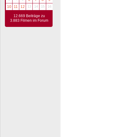
10
11
12
13
14
15
16
12.669 Beiträge zu
3.883 Filmen im Forum