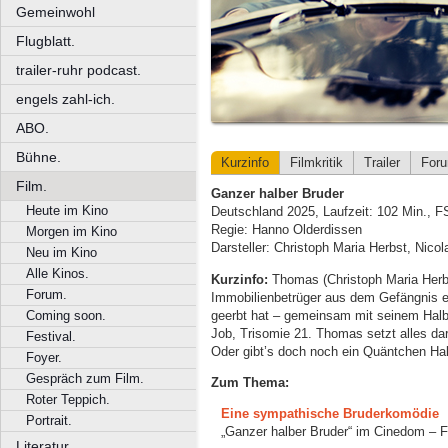
Gemeinwohl
Flugblatt.
trailer-ruhr podcast.
engels zahl-ich.
ABO.
Bühne.
Kurzinfo
Filmkritik
Trailer
For
Film.
Ganzer halber Bruder
Heute im Kino
Deutschland 2025, Laufzeit: 102 Min., 
Regie: Hanno Olderdissen
Morgen im Kino
Darsteller: Christoph Maria Herbst, Nico
Neu im Kino
Alle Kinos.
Kurzinfo:
Thomas (Christoph Maria Herbs
Forum.
Immobilienbetrüger aus dem Gefängnis en
geerbt hat – gemeinsam mit seinem Halbb
Coming soon.
Job, Trisomie 21. Thomas setzt alles dar
Festival.
Oder gibt’s doch noch ein Quäntchen Ha
Foyer.
Gespräch zum Film.
Zum Thema:
Roter Teppich.
Eine sympathische Bruderkomödie
Portrait.
„Ganzer halber Bruder“ im Cinedom – F
Literatur.