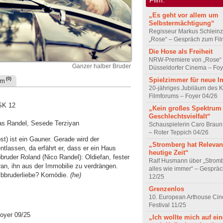
„Es geht vor allem um
Selbstermächtigung“
Regisseur Markus Schleinz
„Rose“ – Gespräch zum Fil
Die Hose als Freiheit
NRW-Premiere von „Rose“
Ganzer halber Bruder
Düsseldorfer Cinema – Foy
Spielzimmer für neue I
(0)
um
20-jähriges Jubiläum des K
Filmforums – Foyer 04/26
FSK 12
„Kein großes Spektrum
Geschlechtsvielfalt“
las Randel, Sesede Terziyan
Schauspielerin Caro Braun
– Roter Teppich 04/26
t) ist ein Gauner. Gerade wird der
„Stromberg hat Relevanz
tlassen, da erfährt er, dass er ein Haus
heutige Zeit“
ruder Roland (Nico Randel): Oldiefan, fester
Ralf Husmann über „Strom
an, ihn aus der Immobilie zu verdrängen.
alles wie immer“ – Gesprä
lbbruderliebe? Komödie.
(he)
12/25
Grenzenlos
10. European Arthouse Ci
Festival 11/25
oyer 09/25
„Ich wollte mich auf ei