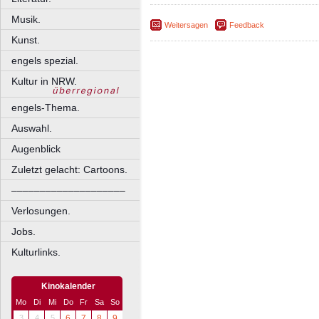
Musik.
Weitersagen
Feedback
Kunst.
engels spezial.
Kultur in NRW.
engels-Thema.
Auswahl.
Augenblick
Zuletzt gelacht: Cartoons.
––––––––––––––––––––
Verlosungen.
Jobs.
Kulturlinks.
Kinokalender
Mo
Di
Mi
Do
Fr
Sa
So
3
4
5
6
7
8
9