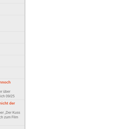
ennoch
er über
pich 09/25
nicht der
er „Der Kuss
ch zum Film