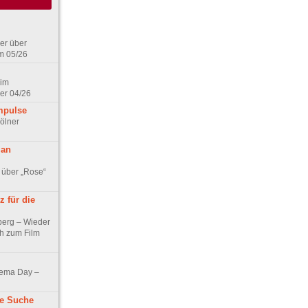
er über
m 05/26
 im
er 04/26
mpulse
ölner
 an
 über „Rose“
 für die
berg – Wieder
ch zum Film
nema Day –
ne Suche