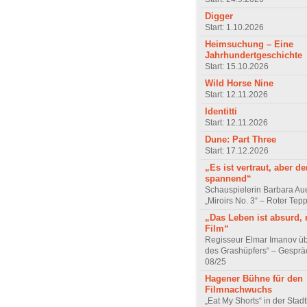
Digger
Start: 1.10.2026
Heimsuchung – Eine
Jahrhundertgeschichte
Start: 15.10.2026
Wild Horse Nine
Start: 12.11.2026
Identitti
Start: 12.11.2026
Dune: Part Three
Start: 17.12.2026
„Es ist vertraut, aber d
spannend“
Schauspielerin Barbara Au
„Miroirs No. 3“ – Roter Tep
„Das Leben ist absurd, 
Film“
Regisseur Elmar Imanov üb
des Grashüpfers“ – Gesprä
08/25
Hagener Bühne für den
Filmnachwuchs
„Eat My Shorts“ in der Stad