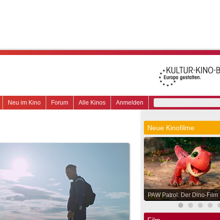
Neu im Kino
Forum
Alle Kinos
Anmelden
Neue Kinofilme
PAW Patrol: Der Dino-Film
Film.