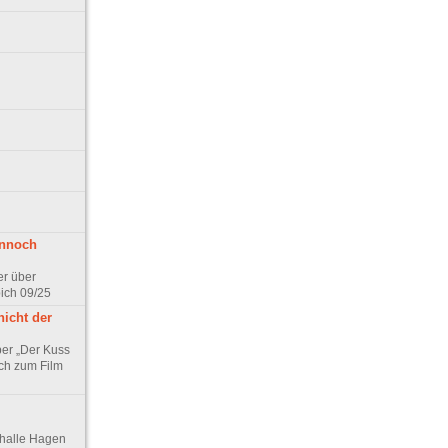
ennoch
er über
pich 09/25
nicht der
er „Der Kuss
ch zum Film
thalle Hagen