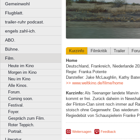
Gemeinwohl
Flugblatt.
trailer-ruhr podcast.
engels zahl-ich.
ABO.
Bühne.
Kurzinfo
Filmkritik
Trailer
For
Film.
Home
Heute im Kino
Deutschland, Frankreich, Niederlande 20
Regie: Franka Potente
Morgen im Kino
Darsteller: Jake McLaughlin, Kathy Bate
Neu im Kino
>> www.weltkino.de/filme/home
Alle Kinos.
Forum.
Kurzinfo:
Als Teenanger landete Marvin i
kommt er frei. Zurück daheim in Newshall
Coming soon.
der Flinton-Clan sinnt noch immer auf Ra
Festival.
stoisch ohne Gegenwehr. Das wiederum be
Foyer.
Regiedebüt von Schauspielerin Franke Po
Gespräch zum Film.
Roter Teppich.
Portrait.
Weitersagen
Feedback
Literatur.