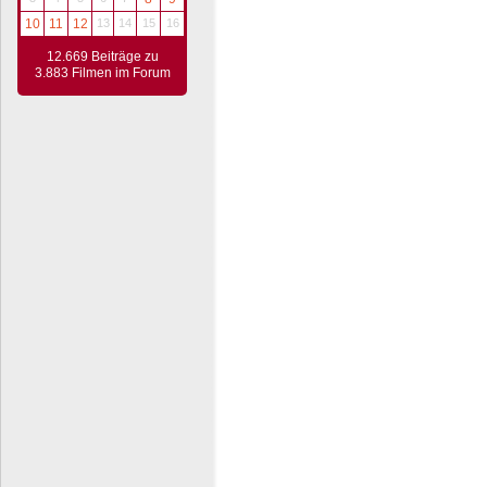
10
11
12
13
14
15
16
12.669 Beiträge zu
3.883 Filmen im Forum