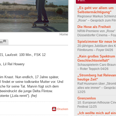
„Es geht vor allem um
Selbstermächtigung“
Regisseur Markus Schleinz
„Rose“ – Gespräch zum Fil
Die Hose als Freiheit
NRW-Premiere von „Rose“
Home
Düsseldorfer Cinema – Foy
Spielzimmer für neue I
(0)
um
20-jähriges Jubiläum des K
Filmforums – Foyer 04/26
21, Laufzeit: 100 Min., FSK 12
„Kein großes Spektrum
Geschlechtsvielfalt“
s, Lil Rel Howery
Schauspielerin Caro Braun
– Roter Teppich 04/26
„Stromberg hat Relevanz
m Knast. Nun endlich, 17 Jahre später,
heutige Zeit“
 findet er seine todkranke Mutter vor. Und
Ralf Husmann über „Strom
che für seine Tat. Marvin fügt sich dem
alles wie immer“ – Gesprä
eindruckt die junge Delta Flintow.
12/25
tente („Lola rennt“).
(he)
Grenzenlos
10. European Arthouse Ci
Festival 11/25
Drucken
„Ich wollte mich auf ei