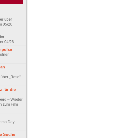
er über
m 05/26
 im
er 04/26
mpulse
ölner
 an
 über „Rose“
 für die
berg – Wieder
ch zum Film
nema Day –
ne Suche