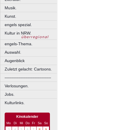
Musik.
Kunst.
engels spezial.
Kultur in NRW.
engels-Thema.
Auswahl.
Augenblick
Zuletzt gelacht: Cartoons.
––––––––––––––––––––
Verlosungen.
Jobs.
Kulturlinks.
Kinokalender
Mo
Di
Mi
Do
Fr
Sa
So
3
4
5
6
7
8
9