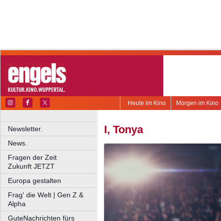
Heute im Kino
Morgen im Kino
I, Tonya
Newsletter.
News.
Fragen der Zeit
Zukunft JETZT
Europa gestalten
Frag' die Welt | Gen Z &
Alpha
GuteNachrichten fürs