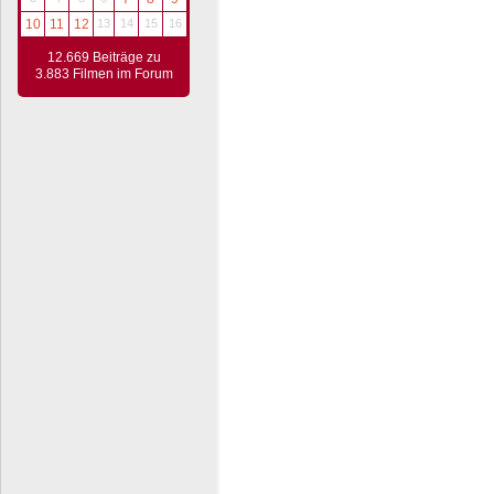
10
11
12
13
14
15
16
12.669 Beiträge zu
3.883 Filmen im Forum