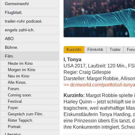
Gemeinwohl
Flugblatt.
trailer-ruhr podcast.
engels zahl-ich.
ABO.
Bühne.
Kurzinfo
Filmkritik
Trailer
For
Film.
I, Tonya
Heute im Kino
USA 2017, Laufzeit: 120 Min., F
Morgen im Kino
Regie: Craig Gillespie
Neu im Kino
Darsteller: Margot Robbie, Allis
Alle Kinos.
>> dcmworld.com/portfolio/i-tony
Forum.
Kurzinfo:
Margot Robbie spielte 
Coming soon.
Harley Quinn – jetzt schlüpft sie 
Festival.
tragischere, weil wahrhaftige Ma
Foyer.
Eiskunstläuferin Tonya Harding, 
Gespräch zum Film.
eine Prinzessin übers Eis tanzt, 
Roter Teppich.
ihre Konkurrentin intrigiert. Sc
Portrait.
Literatur.