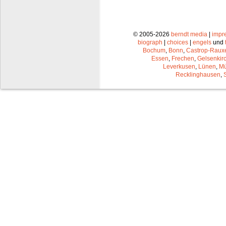
© 2005-2026
berndt media
|
impr
biograph
|
choices
|
engels
und
Bochum
,
Bonn
,
Castrop-Raux
Essen
,
Frechen
,
Gelsenkir
Leverkusen
,
Lünen
,
Mü
Recklinghausen
,