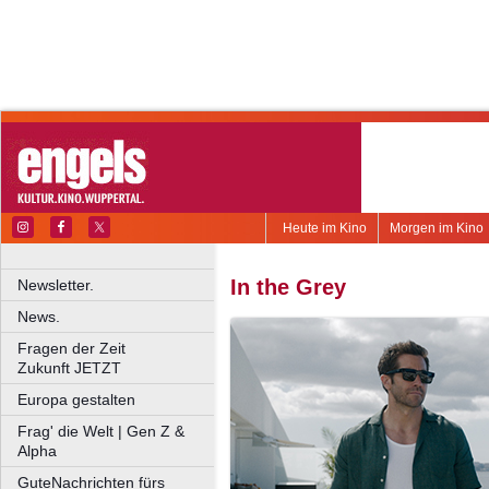
Heute im Kino
Morgen im Kino
In the Grey
Newsletter.
News.
Fragen der Zeit
Zukunft JETZT
Europa gestalten
Frag' die Welt | Gen Z &
Alpha
GuteNachrichten fürs