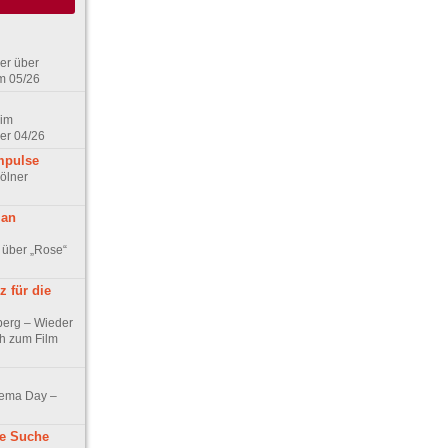
er über
m 05/26
 im
er 04/26
mpulse
ölner
 an
 über „Rose“
 für die
berg – Wieder
ch zum Film
nema Day –
ne Suche