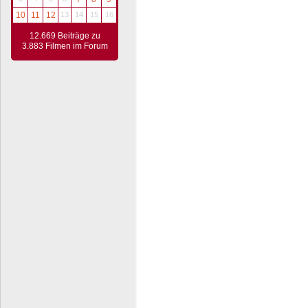
10
11
12
13
14
15
16
12.669 Beiträge zu
3.883 Filmen im Forum