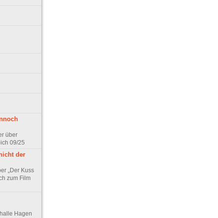
ennoch
er über
pich 09/25
nicht der
er „Der Kuss
ch zum Film
thalle Hagen