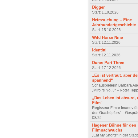
Digger
Start: 1.10.2026
Heimsuchung – Eine
Jahrhundertgeschichte
Start: 15.10.2026
Wild Horse Nine
Start: 12.11.2026
Identitti
Start: 12.11.2026
Dune: Part Three
Start: 17.12.2026
„Es ist vertraut, aber d
spannend“
Schauspielerin Barbara Au
„Miroirs No. 3“ – Roter Tep
„Das Leben ist absurd, 
Film“
Regisseur Elmar Imanov üb
des Grashüpfers“ – Gesprä
08/25
Hagener Bühne für den
Filmnachwuchs
„Eat My Shorts“ in der Stad