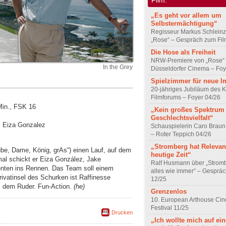
„Es geht vor allem um
Selbstermächtigung“
Regisseur Markus Schleinz
„Rose“ – Gespräch zum Fil
Die Hose als Freiheit
NRW-Premiere von „Rose“
In the Grey
Düsseldorfer Cinema – Foy
Spielzimmer für neue I
20-jähriges Jubiläum des K
Filmforums – Foyer 04/26
Min., FSK 16
„Kein großes Spektrum
Geschlechtsvielfalt“
l, Eiza Gonzalez
Schauspielerin Caro Braun
– Roter Teppich 04/26
„Stromberg hat Relevanz
ube, Dame, König, grAs“) einen Lauf, auf dem
heutige Zeit“
smal schickt er Eiza González, Jake
Ralf Husmann über „Strom
genten ins Rennen. Das Team soll einem
alles wie immer“ – Gesprä
rivatinsel des Schurken ist Raffinesse
12/25
us dem Ruder. Fun-Action.
(he)
Grenzenlos
10. European Arthouse Ci
Festival 11/25
Drucken
„Ich wollte mich auf ei