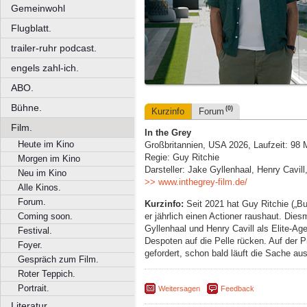
Gemeinwohl
Flugblatt.
trailer-ruhr podcast.
engels zahl-ich.
ABO.
Bühne.
(0)
Kurzinfo
Forum
Film.
In the Grey
Heute im Kino
Großbritannien, USA 2026, Laufzeit: 98 
Regie: Guy Ritchie
Morgen im Kino
Darsteller: Jake Gyllenhaal, Henry Cavil
Neu im Kino
>> www.inthegrey-film.de/
Alle Kinos.
Forum.
Kurzinfo:
Seit 2021 hat Guy Ritchie („B
er jährlich einen Actioner raushaut. Die
Coming soon.
Gyllenhaal und Henry Cavill als Elite-A
Festival.
Despoten auf die Pelle rücken. Auf der P
Foyer.
gefordert, schon bald läuft die Sache a
Gespräch zum Film.
Roter Teppich.
Portrait.
Weitersagen
Feedback
Literatur.