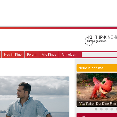
Neu im Kino
Forum
Alle Kinos
Anmelden
Neue Kinofilme
PAW Patrol: Der Dino-Film
Film.