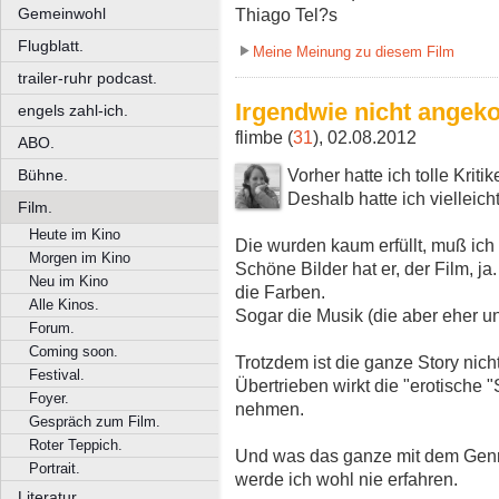
Gemeinwohl
Thiago Tel?s
Flugblatt.
Meine Meinung zu diesem Film
trailer-ruhr podcast.
Irgendwie nicht ange
engels zahl-ich.
flimbe (
31
), 02.08.2012
ABO.
Vorher hatte ich tolle Krit
Bühne.
Deshalb hatte ich vielleic
Film.
Heute im Kino
Die wurden kaum erfüllt, muß ich
Morgen im Kino
Schöne Bilder hat er, der Film, j
Neu im Kino
die Farben.
Alle Kinos.
Sogar die Musik (die aber eher un
Forum.
Coming soon.
Trotzdem ist die ganze Story ni
Festival.
Übertrieben wirkt die "erotische 
Foyer.
nehmen.
Gespräch zum Film.
Roter Teppich.
Und was das ganze mit dem Genre
Portrait.
werde ich wohl nie erfahren.
Literatur.