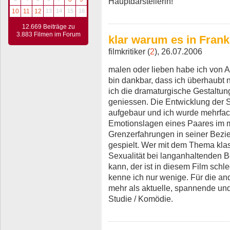
Hauptdarstellerin!
10
11
12
13
14
15
16
12.669 Beiträge zu
3.883 Filmen im Forum
klar warum es in Frankre
filmkritiker (
2
), 26.07.2006
malen oder lieben habe ich von 
bin dankbar, dass ich überhaubt 
ich die dramaturgische Gestaltun
geniessen. Die Entwicklung der S
aufgebaur und ich wurde mehrfac
Emotionslagen eines Paares im mi
Grenzerfahrungen in seiner Bezi
gespielt. Wer mit dem Thema kla
Sexualität bei langanhaltenden B
kann, der ist in diesem Film schl
kenne ich nur wenige. Für die and
mehr als aktuelle, spannende und
Studie / Komödie.