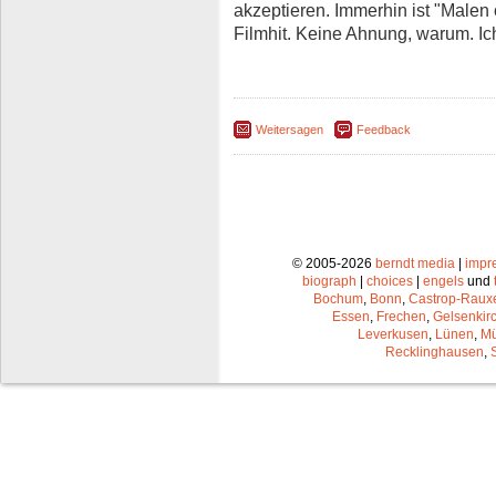
akzeptieren. Immerhin ist "Malen 
Filmhit. Keine Ahnung, warum. Ic
Weitersagen
Feedback
© 2005-2026
berndt media
|
impr
biograph
|
choices
|
engels
und
Bochum
,
Bonn
,
Castrop-Raux
Essen
,
Frechen
,
Gelsenkir
Leverkusen
,
Lünen
,
Mü
Recklinghausen
,