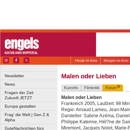
Heute im Kino
Morgen im Kino
Malen oder Lieben
Newsletter.
News.
(5)
Kurzinfo
Filmkritik
Forum
Fragen der Zeit
Malen oder Lieben
Zukunft JETZT
Frankreich 2005, Laufzeit: 98 Mi
Europa gestalten
Regie: Arnaud Larrieu, Jean-Mari
Frag' die Welt | Gen Z &
Darsteller: Sabine Azéma, Daniel
Alpha
Philippe Katerine, Hél?ne de Sa
Miremont, Jacques Nolot, Marie-Pi
GuteNachrichten fürs