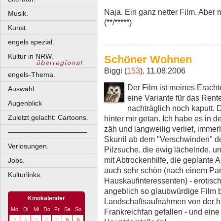
Naja. Ein ganz netter Film. Aber 
Musik.
(**/*****)
Kunst.
engels spezial.
Kultur in NRW.
Schöner Wohnen
Biggi (
153
), 11.08.2006
engels-Thema.
Der Film ist meines Erach
Auswahl.
eine Variante für das Rente
Augenblick
nachträglich noch kaputt.
Zuletzt gelacht: Cartoons.
hinter mir getan. Ich habe es in d
zäh und langweilig verlief, imm
––––––––––––––––––––
Skurril ab dem "Verschwinden" d
Verlosungen.
Pilzsuche, die ewig lächelnde, u
mit Abtrockenhilfe, die geplante 
Jobs.
auch sehr schön (nach einem Par
Kulturlinks.
Hauskaufinteressenten) - erotisc
angeblich so glaubwürdige Film b
Kinokalender
Landschaftsaufnahmen von der her
Mo
Di
Mi
Do
Fr
Sa
So
Frankreichfan gefallen - und eine
3
4
5
6
7
8
9