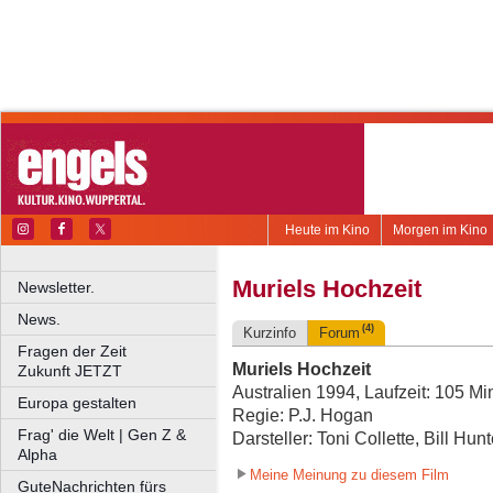
Heute im Kino
Morgen im Kino
Muriels Hochzeit
Newsletter.
News.
(4)
Kurzinfo
Forum
Fragen der Zeit
Muriels Hochzeit
Zukunft JETZT
Australien 1994, Laufzeit: 105 Mi
Europa gestalten
Regie: P.J. Hogan
Frag' die Welt | Gen Z &
Darsteller: Toni Collette, Bill Hu
Alpha
Meine Meinung zu diesem Film
GuteNachrichten fürs