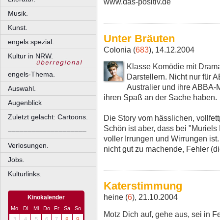
www.das-positiv.de
Musik.
Kunst.
Unter Bräuten
engels spezial.
Colonia (
683
), 14.12.2004
Kultur in NRW.
Klasse Komödie mit Drama
engels-Thema.
Darstellern. Nicht nur für 
Australier und ihre ABBA-Ma
Auswahl.
ihren Spaß an der Sache haben.
Augenblick
Zuletzt gelacht: Cartoons.
Die Story vom hässlichen, vollfett
Schön ist aber, dass bei "Muriel
––––––––––––––––––––
voller Irrungen und Wirrungen ist.
Verlosungen.
nicht gut zu machende, Fehler (d
Jobs.
Kulturlinks.
Katerstimmung
heine (
6
), 21.10.2004
Kinokalender
Mo
Di
Mi
Do
Fr
Sa
So
Motz Dich auf, gehe aus, sei in 
3
4
5
6
7
8
9