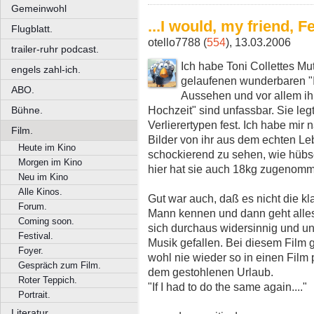
Gemeinwohl
...I would, my friend, 
Flugblatt.
otello7788 (
554
), 13.03.2006
trailer-ruhr podcast.
Ich habe Toni Collettes Mu
engels zahl-ich.
gelaufenen wunderbaren "I
ABO.
Aussehen und vor allem ih
Hochzeit" sind unfassbar. Sie legt
Bühne.
Verlierertypen fest. Ich habe mi
Film.
Bilder von ihr aus dem echten Le
Heute im Kino
schockierend zu sehen, wie hübsch 
Morgen im Kino
hier hat sie auch 18kg zugenomm
Neu im Kino
Alle Kinos.
Gut war auch, daß es nicht die kl
Forum.
Mann kennen und dann geht alles
Coming soon.
sich durchaus widersinnig und unk
Festival.
Musik gefallen. Bei diesem Film 
Foyer.
wohl nie wieder so in einen Film
Gespräch zum Film.
dem gestohlenen Urlaub.
Roter Teppich.
"If I had to do the same again...."
Portrait.
Literatur.