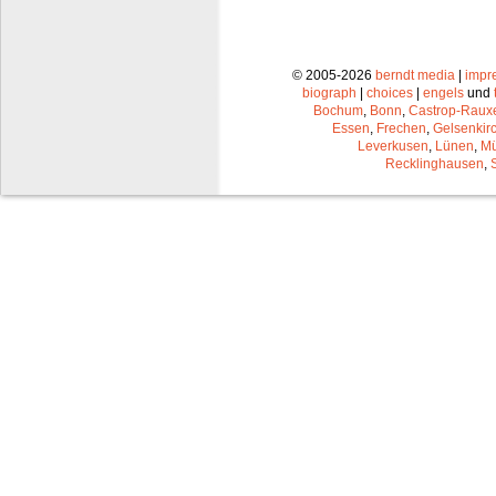
© 2005-2026
berndt media
|
impr
biograph
|
choices
|
engels
und
Bochum
,
Bonn
,
Castrop-Raux
Essen
,
Frechen
,
Gelsenkir
Leverkusen
,
Lünen
,
Mü
Recklinghausen
,