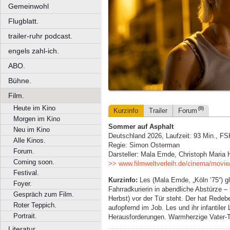
Gemeinwohl
Flugblatt.
trailer-ruhr podcast.
engels zahl-ich.
ABO.
Bühne.
Film.
Heute im Kino
(0)
Kurzinfo
Trailer
Forum
Morgen im Kino
Sommer auf Asphalt
Neu im Kino
Deutschland 2026, Laufzeit: 93 Min., FS
Alle Kinos.
Regie: Simon Osterman
Forum.
Darsteller: Mala Emde, Christoph Maria 
Coming soon.
>> www.filmweltverleih.de/cinema/movie
Festival.
Kurzinfo:
Les (Mala Emde, „Köln ‘75“) gl
Foyer.
Fahrradkurierin in abendliche Abstürze – b
Gespräch zum Film.
Herbst) vor der Tür steht. Der hat Redeb
Roter Teppich.
aufopfernd im Job. Les und ihr infantile
Portrait.
Herausforderungen. Warmherzige Vater-
Literatur.