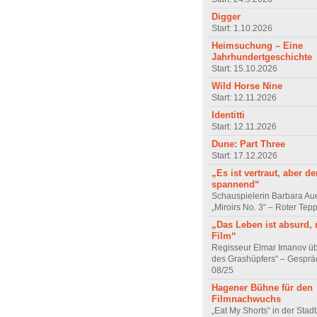
Digger
Start: 1.10.2026
Heimsuchung – Eine
Jahrhundertgeschichte
Start: 15.10.2026
Wild Horse Nine
Start: 12.11.2026
Identitti
Start: 12.11.2026
Dune: Part Three
Start: 17.12.2026
„Es ist vertraut, aber d
spannend“
Schauspielerin Barbara Au
„Miroirs No. 3“ – Roter Tep
„Das Leben ist absurd, 
Film“
Regisseur Elmar Imanov üb
des Grashüpfers“ – Gesprä
08/25
Hagener Bühne für den
Filmnachwuchs
„Eat My Shorts“ in der Stad