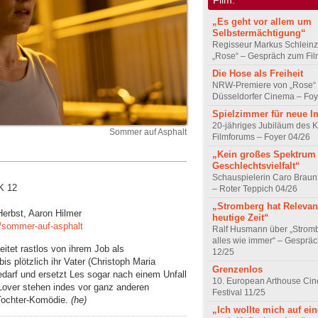
„Es geht vor allem um
Selbstermächtigung“
Regisseur Markus Schleinz
„Rose“ – Gespräch zum Fil
Die Hose als Freiheit
NRW-Premiere von „Rose“
Düsseldorfer Cinema – Foy
Spielzimmer für neue I
20-jähriges Jubiläum des K
Sommer auf Asphalt
Filmforums – Foyer 04/26
„Kein großes Spektrum
Geschlechtsvielfalt“
Schauspielerin Caro Braun
K 12
– Roter Teppich 04/26
„Stromberg hat Relevanz
Herbst, Aaron Hilmer
heutige Zeit“
/sommer-auf-asphalt
Ralf Husmann über „Strom
alles wie immer“ – Gesprä
eitet rastlos von ihrem Job als
12/25
is plötzlich ihr Vater (Christoph Maria
Grenzenlos
edarf und ersetzt Les sogar nach einem Unfall
10. European Arthouse Ci
r Lover stehen indes vor ganz anderen
Festival 11/25
Tochter-Komödie.
(he)
„Ich wollte mich auf ei