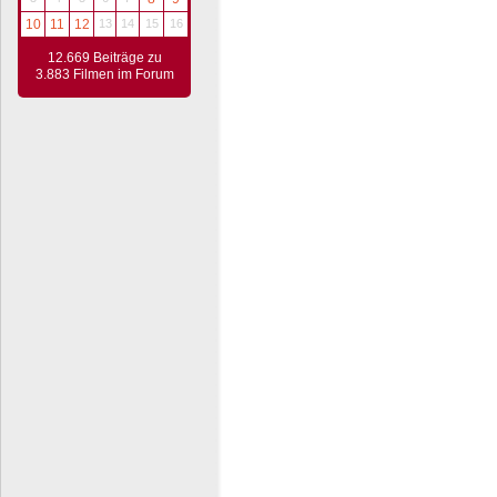
10
11
12
13
14
15
16
12.669 Beiträge zu
3.883 Filmen im Forum