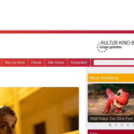
Neu im Kino
Forum
Alle Kinos
Anmelden
Neue Kinofilme
PAW Patrol: Der Dino-Film
Film.