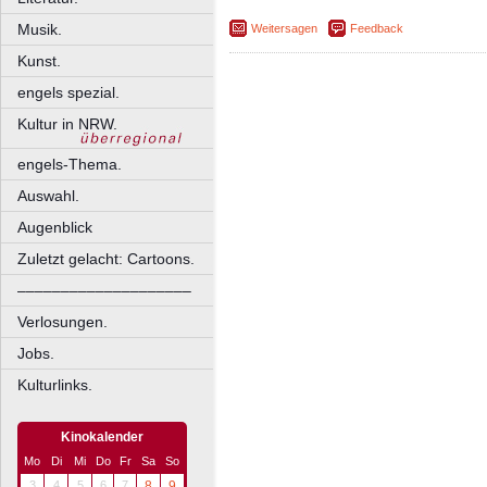
Musik.
Weitersagen
Feedback
Kunst.
engels spezial.
Kultur in NRW.
engels-Thema.
Auswahl.
Augenblick
Zuletzt gelacht: Cartoons.
––––––––––––––––––––
Verlosungen.
Jobs.
Kulturlinks.
Kinokalender
Mo
Di
Mi
Do
Fr
Sa
So
3
4
5
6
7
8
9