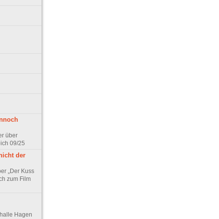
ennoch
er über
pich 09/25
nicht der
er „Der Kuss
ch zum Film
thalle Hagen