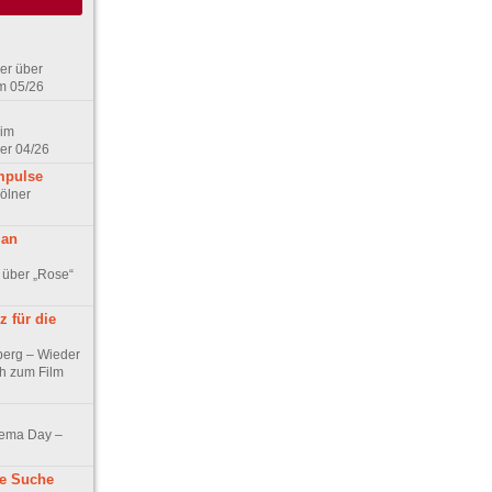
er über
m 05/26
 im
er 04/26
mpulse
ölner
 an
 über „Rose“
 für die
berg – Wieder
ch zum Film
nema Day –
ne Suche