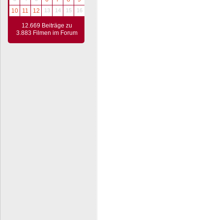
10
11
12
13
14
15
16
12.669 Beiträge zu
3.883 Filmen im Forum