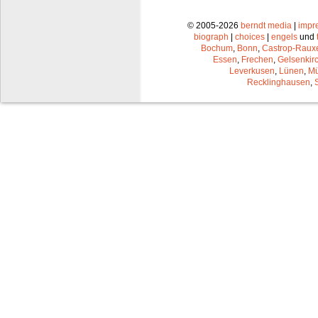
© 2005-2026
berndt media
|
impr
biograph
|
choices
|
engels
und
Bochum
,
Bonn
,
Castrop-Raux
Essen
,
Frechen
,
Gelsenkir
Leverkusen
,
Lünen
,
Mü
Recklinghausen
,