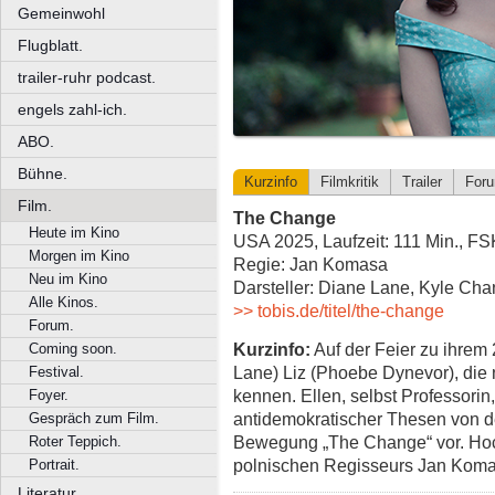
Gemeinwohl
Flugblatt.
trailer-ruhr podcast.
engels zahl-ich.
ABO.
Bühne.
Kurzinfo
Filmkritik
Trailer
For
Film.
The Change
Heute im Kino
USA 2025, Laufzeit: 111 Min., FS
Morgen im Kino
Regie: Jan Komasa
Neu im Kino
Darsteller: Diane Lane, Kyle Cha
Alle Kinos.
>> tobis.de/titel/the-change
Forum.
Kurzinfo:
Auf der Feier zu ihrem 
Coming soon.
Lane) Liz (Phoebe Dynevor), die
Festival.
kennen. Ellen, selbst Professorin,
Foyer.
antidemokratischer Thesen von der
Gespräch zum Film.
Bewegung „The Change“ vor. Hoc
Roter Teppich.
polnischen Regisseurs Jan Komas
Portrait.
Literatur.